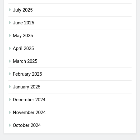
July 2025
June 2025
May 2025
April 2025
March 2025
February 2025
January 2025
December 2024
November 2024
October 2024