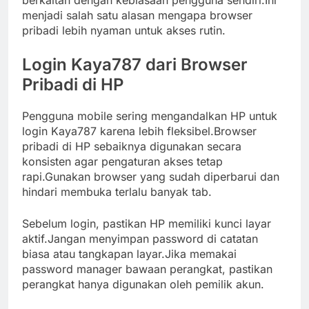
menjadi salah satu alasan mengapa browser
pribadi lebih nyaman untuk akses rutin.
Login Kaya787 dari Browser
Pribadi di HP
Pengguna mobile sering mengandalkan HP untuk
login Kaya787 karena lebih fleksibel.Browser
pribadi di HP sebaiknya digunakan secara
konsisten agar pengaturan akses tetap
rapi.Gunakan browser yang sudah diperbarui dan
hindari membuka terlalu banyak tab.
Sebelum login, pastikan HP memiliki kunci layar
aktif.Jangan menyimpan password di catatan
biasa atau tangkapan layar.Jika memakai
password manager bawaan perangkat, pastikan
perangkat hanya digunakan oleh pemilik akun.