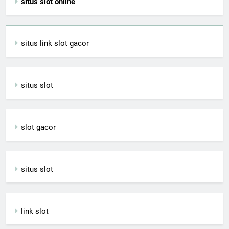
situs slot online
situs link slot gacor
situs slot
slot gacor
situs slot
link slot