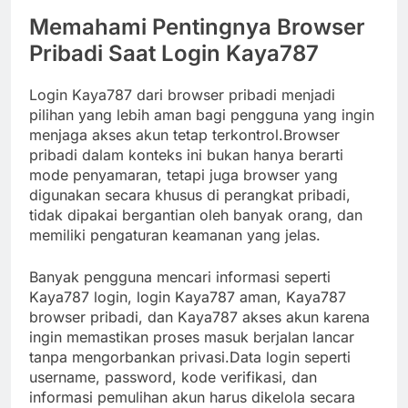
Memahami Pentingnya Browser
Pribadi Saat Login Kaya787
Login Kaya787 dari browser pribadi menjadi
pilihan yang lebih aman bagi pengguna yang ingin
menjaga akses akun tetap terkontrol.Browser
pribadi dalam konteks ini bukan hanya berarti
mode penyamaran, tetapi juga browser yang
digunakan secara khusus di perangkat pribadi,
tidak dipakai bergantian oleh banyak orang, dan
memiliki pengaturan keamanan yang jelas.
Banyak pengguna mencari informasi seperti
Kaya787 login, login Kaya787 aman, Kaya787
browser pribadi, dan Kaya787 akses akun karena
ingin memastikan proses masuk berjalan lancar
tanpa mengorbankan privasi.Data login seperti
username, password, kode verifikasi, dan
informasi pemulihan akun harus dikelola secara