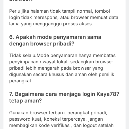
Perlu jika halaman tidak tampil normal, tombol
login tidak merespons, atau browser memuat data
lama yang mengganggu proses akses.
6. Apakah mode penyamaran sama
dengan browser pribadi?
Tidak selalu.Mode penyamaran hanya membatasi
penyimpanan riwayat lokal, sedangkan browser
pribadi lebih mengarah pada browser yang
digunakan secara khusus dan aman oleh pemilik
perangkat.
7. Bagaimana cara menjaga login Kaya787
tetap aman?
Gunakan browser terbaru, perangkat pribadi,
password kuat, koneksi terpercaya, jangan
membagikan kode verifikasi, dan logout setelah