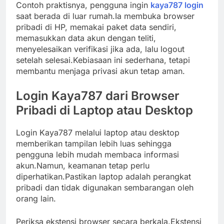
Contoh praktisnya, pengguna ingin
kaya787 login
saat berada di luar rumah.Ia membuka browser
pribadi di HP, memakai paket data sendiri,
memasukkan data akun dengan teliti,
menyelesaikan verifikasi jika ada, lalu logout
setelah selesai.Kebiasaan ini sederhana, tetapi
membantu menjaga privasi akun tetap aman.
Login Kaya787 dari Browser
Pribadi di Laptop atau Desktop
Login Kaya787 melalui laptop atau desktop
memberikan tampilan lebih luas sehingga
pengguna lebih mudah membaca informasi
akun.Namun, keamanan tetap perlu
diperhatikan.Pastikan laptop adalah perangkat
pribadi dan tidak digunakan sembarangan oleh
orang lain.
Periksa ekstensi browser secara berkala.Ekstensi