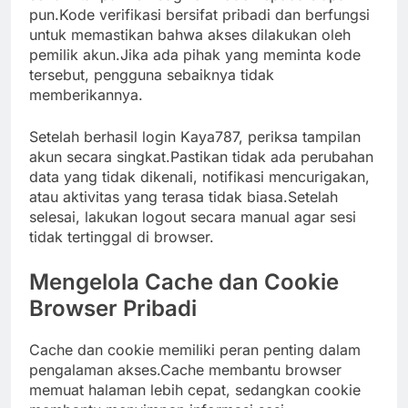
pun.Kode verifikasi bersifat pribadi dan berfungsi
untuk memastikan bahwa akses dilakukan oleh
pemilik akun.Jika ada pihak yang meminta kode
tersebut, pengguna sebaiknya tidak
memberikannya.
Setelah berhasil login Kaya787, periksa tampilan
akun secara singkat.Pastikan tidak ada perubahan
data yang tidak dikenali, notifikasi mencurigakan,
atau aktivitas yang terasa tidak biasa.Setelah
selesai, lakukan logout secara manual agar sesi
tidak tertinggal di browser.
Mengelola Cache dan Cookie
Browser Pribadi
Cache dan cookie memiliki peran penting dalam
pengalaman akses.Cache membantu browser
memuat halaman lebih cepat, sedangkan cookie