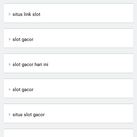
situs link slot
slot gacor
slot gacor hari ini
slot gacor
situs slot gacor