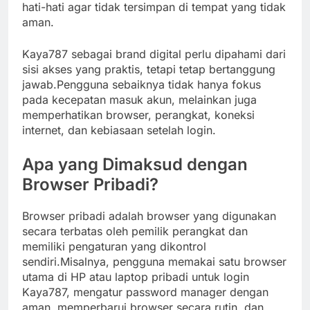
hati-hati agar tidak tersimpan di tempat yang tidak
aman.
Kaya787 sebagai brand digital perlu dipahami dari
sisi akses yang praktis, tetapi tetap bertanggung
jawab.Pengguna sebaiknya tidak hanya fokus
pada kecepatan masuk akun, melainkan juga
memperhatikan browser, perangkat, koneksi
internet, dan kebiasaan setelah login.
Apa yang Dimaksud dengan
Browser Pribadi?
Browser pribadi adalah browser yang digunakan
secara terbatas oleh pemilik perangkat dan
memiliki pengaturan yang dikontrol
sendiri.Misalnya, pengguna memakai satu browser
utama di HP atau laptop pribadi untuk login
Kaya787, mengatur password manager dengan
aman, memperbarui browser secara rutin, dan