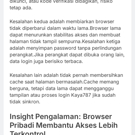
dikunci, atau kode verifikasi dibagikan, risiko
tetap ada.
Kesalahan kedua adalah membiarkan browser
tidak diperbarui dalam waktu lama.Browser lama
dapat menurunkan stabilitas akses dan membuat
halaman tidak tampil sempurna.Kesalahan ketiga
adalah menyimpan password tanpa perlindungan
perangkat.Jika perangkat dapat dibuka orang lain,
data login juga berisiko terbaca.
Kesalahan lain adalah tidak pernah membersihkan
cache saat halaman bermasalah.Cache memang
berguna, tetapi data lama dapat mengganggu
tampilan atau proses login Kaya787 jika sudah
tidak sinkron.
Insight Pengalaman: Browser
Pribadi Membantu Akses Lebih
Terkontrol