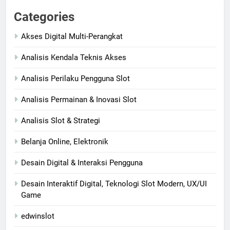
Categories
Akses Digital Multi-Perangkat
Analisis Kendala Teknis Akses
Analisis Perilaku Pengguna Slot
Analisis Permainan & Inovasi Slot
Analisis Slot & Strategi
Belanja Online, Elektronik
Desain Digital & Interaksi Pengguna
Desain Interaktif Digital, Teknologi Slot Modern, UX/UI
Game
edwinslot