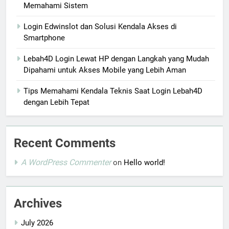
Memahami Sistem
Login Edwinslot dan Solusi Kendala Akses di
Smartphone
Lebah4D Login Lewat HP dengan Langkah yang Mudah
Dipahami untuk Akses Mobile yang Lebih Aman
Tips Memahami Kendala Teknis Saat Login Lebah4D
dengan Lebih Tepat
Recent Comments
A WordPress Commenter
on
Hello world!
Archives
July 2026