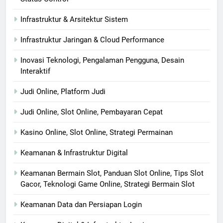
Infrastruktur & Arsitektur Sistem
Infrastruktur Jaringan & Cloud Performance
Inovasi Teknologi, Pengalaman Pengguna, Desain
Interaktif
Judi Online, Platform Judi
Judi Online, Slot Online, Pembayaran Cepat
Kasino Online, Slot Online, Strategi Permainan
Keamanan & Infrastruktur Digital
Keamanan Bermain Slot, Panduan Slot Online, Tips Slot
Gacor, Teknologi Game Online, Strategi Bermain Slot
Keamanan Data dan Persiapan Login