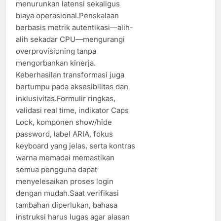
menurunkan latensi sekaligus
biaya operasional.Penskalaan
berbasis metrik autentikasi—alih-
alih sekadar CPU—mengurangi
overprovisioning tanpa
mengorbankan kinerja.
Keberhasilan transformasi juga
bertumpu pada aksesibilitas dan
inklusivitas.Formulir ringkas,
validasi real time, indikator Caps
Lock, komponen show/hide
password, label ARIA, fokus
keyboard yang jelas, serta kontras
warna memadai memastikan
semua pengguna dapat
menyelesaikan proses login
dengan mudah.Saat verifikasi
tambahan diperlukan, bahasa
instruksi harus lugas agar alasan