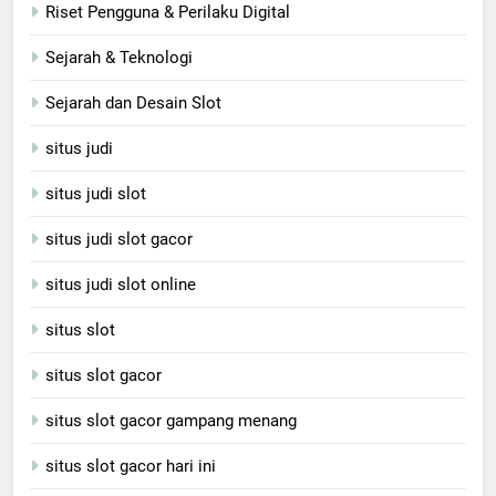
Riset Pengguna & Perilaku Digital
Sejarah & Teknologi
Sejarah dan Desain Slot
situs judi
situs judi slot
situs judi slot gacor
situs judi slot online
situs slot
situs slot gacor
situs slot gacor gampang menang
situs slot gacor hari ini