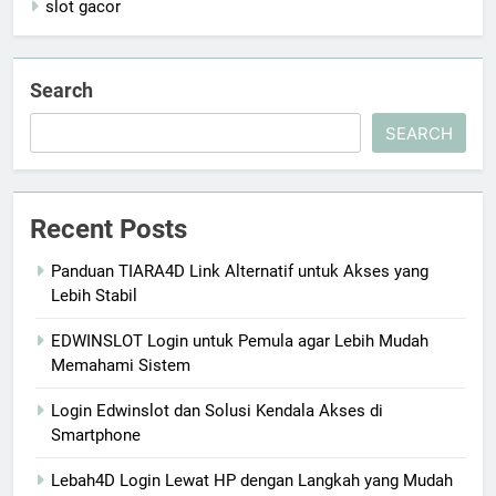
slot gacor
Search
SEARCH
Recent Posts
Panduan TIARA4D Link Alternatif untuk Akses yang
Lebih Stabil
EDWINSLOT Login untuk Pemula agar Lebih Mudah
Memahami Sistem
Login Edwinslot dan Solusi Kendala Akses di
Smartphone
Lebah4D Login Lewat HP dengan Langkah yang Mudah