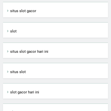
situs slot gacor
slot
situs slot gacor hari ini
situs slot
slot gacor hari ini