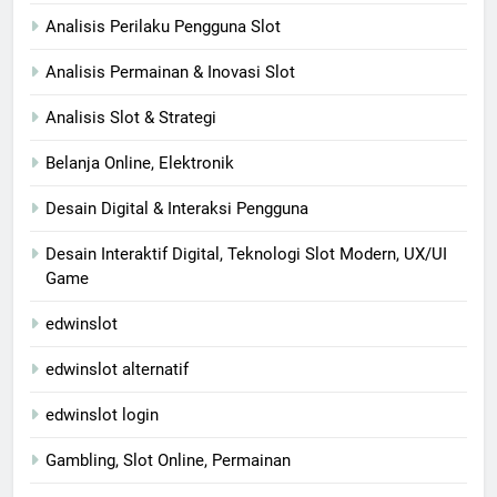
Analisis Perilaku Pengguna Slot
Analisis Permainan & Inovasi Slot
Analisis Slot & Strategi
Belanja Online, Elektronik
Desain Digital & Interaksi Pengguna
Desain Interaktif Digital, Teknologi Slot Modern, UX/UI
Game
edwinslot
edwinslot alternatif
edwinslot login
Gambling, Slot Online, Permainan