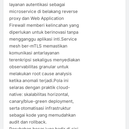
layanan autentikasi sebagai
microservice di belakang reverse
proxy dan Web Application
Firewall memberi kelincahan yang
diperlukan untuk berinovasi tanpa
mengganggu aplikasi inti.Service
mesh ber-mTLS memastikan
komunikasi antarlayanan
terenkripsi sekaligus menyediakan
observabilitas granular untuk
melakukan root cause analysis
ketika anomali terjadi.Pola ini
selaras dengan praktik cloud-
native: skalabilitas horizontal,
canary/blue-green deployment,
serta otomatisasi infrastruktur
sebagai kode yang memudahkan
audit dan rollback.
Perubahan besar juga hadir di sisi