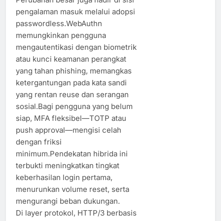
pengalaman masuk melalui adopsi
passwordless.WebAuthn
memungkinkan pengguna
mengautentikasi dengan biometrik
atau kunci keamanan perangkat
yang tahan phishing, memangkas
ketergantungan pada kata sandi
yang rentan reuse dan serangan
sosial.Bagi pengguna yang belum
siap, MFA fleksibel—TOTP atau
push approval—mengisi celah
dengan friksi
minimum.Pendekatan hibrida ini
terbukti meningkatkan tingkat
keberhasilan login pertama,
menurunkan volume reset, serta
mengurangi beban dukungan.
Di layer protokol, HTTP/3 berbasis