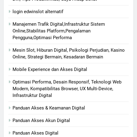
login edwinslot alternatif
Manajemen Trafik Digital,Infrastruktur Sistem
Online,Stabilitas Platform,Pengalaman
Pengguna,Optimasi Performa
Mesin Slot, Hiburan Digital, Psikologi Perjudian, Kasino
Online, Strategi Bermain, Kesadaran Bermain
Mobile Experience dan Akses Digital
Optimasi Performa, Desain Responsif, Teknologi Web
Modern, Kompatibilitas Browser, UX Multi-Device,
Infrastruktur Digital
Panduan Akses & Keamanan Digital
Panduan Akses Akun Digital
Panduan Akses Digital