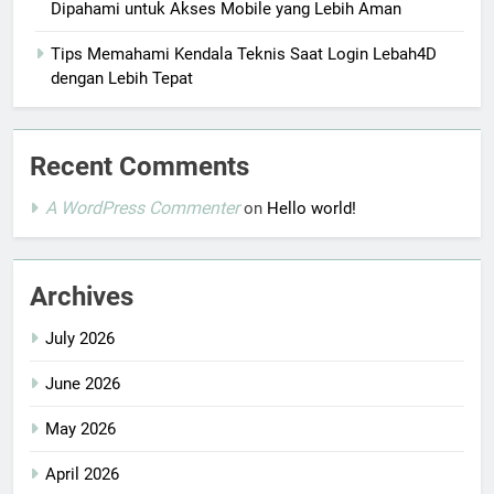
Dipahami untuk Akses Mobile yang Lebih Aman
Tips Memahami Kendala Teknis Saat Login Lebah4D
dengan Lebih Tepat
Recent Comments
A WordPress Commenter
on
Hello world!
Archives
July 2026
June 2026
May 2026
April 2026