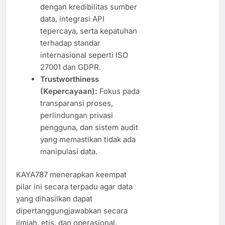
dengan kredibilitas sumber
data, integrasi API
tepercaya, serta kepatuhan
terhadap standar
internasional seperti ISO
27001 dan GDPR.
Trustworthiness
(Kepercayaan):
Fokus pada
transparansi proses,
perlindungan privasi
pengguna, dan sistem audit
yang memastikan tidak ada
manipulasi data.
KAYA787 menerapkan keempat
pilar ini secara terpadu agar data
yang dihasilkan dapat
dipertanggungjawabkan secara
ilmiah, etis, dan operasional.