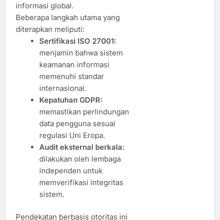
informasi global.
Beberapa langkah utama yang
diterapkan meliputi:
Sertifikasi ISO 27001:
menjamin bahwa sistem
keamanan informasi
memenuhi standar
internasional.
Kepatuhan GDPR:
memastikan perlindungan
data pengguna sesuai
regulasi Uni Eropa.
Audit eksternal berkala:
dilakukan oleh lembaga
independen untuk
memverifikasi integritas
sistem.
Pendekatan berbasis otoritas ini