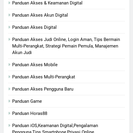
Panduan Akses & Keamanan Digital
Panduan Akses Akun Digital
Panduan Akses Digital
Panduan Akses Judi Online, Login Aman, Tips Bermain
Multi-Perangkat, Strategi Pemain Pemula, Manajemen
Akun Judi
Panduan Akses Mobile
Panduan Akses Multi-Perangkat
Panduan Akses Pengguna Baru
Panduan Game
Panduan Horas88
Panduan iOS,Keamanan Digital,Pengalaman
Pengguna,Tips Smartphone,Privasi Online