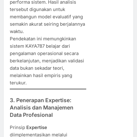
performa sistem. Hasil analisis
tersebut digunakan untuk
membangun model evaluatif yang
semakin akurat seiring berjalannya
waktu.
Pendekatan ini memungkinkan
sistem KAYA787 belajar dari
pengalaman operasional secara
berkelanjutan, menjadikan validasi
data bukan sekadar teori,
melainkan hasil empiris yang
terukur.
3. Penerapan Expertise:
Analisis dan Manajemen
Data Profesional
Prinsip
Expertise
diimplementasikan melalui