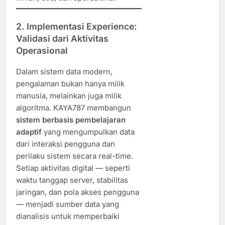
2. Implementasi Experience:
Validasi dari Aktivitas
Operasional
Dalam sistem data modern,
pengalaman bukan hanya milik
manusia, melainkan juga milik
algoritma. KAYA787 membangun
sistem berbasis pembelajaran
adaptif
yang mengumpulkan data
dari interaksi pengguna dan
perilaku sistem secara real-time.
Setiap aktivitas digital — seperti
waktu tanggap server, stabilitas
jaringan, dan pola akses pengguna
— menjadi sumber data yang
dianalisis untuk memperbaiki