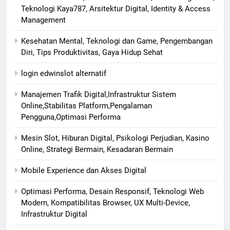
Teknologi Kaya787, Arsitektur Digital, Identity & Access
Management
Kesehatan Mental, Teknologi dan Game, Pengembangan
Diri, Tips Produktivitas, Gaya Hidup Sehat
login edwinslot alternatif
Manajemen Trafik Digital,Infrastruktur Sistem
Online,Stabilitas Platform,Pengalaman
Pengguna,Optimasi Performa
Mesin Slot, Hiburan Digital, Psikologi Perjudian, Kasino
Online, Strategi Bermain, Kesadaran Bermain
Mobile Experience dan Akses Digital
Optimasi Performa, Desain Responsif, Teknologi Web
Modern, Kompatibilitas Browser, UX Multi-Device,
Infrastruktur Digital