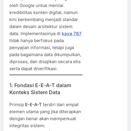
oleh Google untuk menilai
kredibilitas konten digital, namun
kini berkembang menjadi standar
dalam desain arsitektur sistem
data. Implementasinya di
kaya 787
tidak hanya berfokus pada
penyajian informasi, tetapi juga
pada bagaimana data dikumpulkan,
diproses, dan disajikan secara etis
serta dapat diverifikasi.
1. Fondasi E-E-A-T dalam
Konteks Sistem Data
Prinsip
E-E-A-T
terdiri dari empat
elemen utama yang jika diterapkan
dengan benar akan memperkuat
integritas sistem: