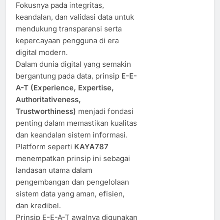
Fokusnya pada integritas,
keandalan, dan validasi data untuk
mendukung transparansi serta
kepercayaan pengguna di era
digital modern.
Dalam dunia digital yang semakin
bergantung pada data, prinsip
E-E-
A-T (Experience, Expertise,
Authoritativeness,
Trustworthiness)
menjadi fondasi
penting dalam memastikan kualitas
dan keandalan sistem informasi.
Platform seperti
KAYA787
menempatkan prinsip ini sebagai
landasan utama dalam
pengembangan dan pengelolaan
sistem data yang aman, efisien,
dan kredibel.
Prinsip E-E-A-T awalnya digunakan