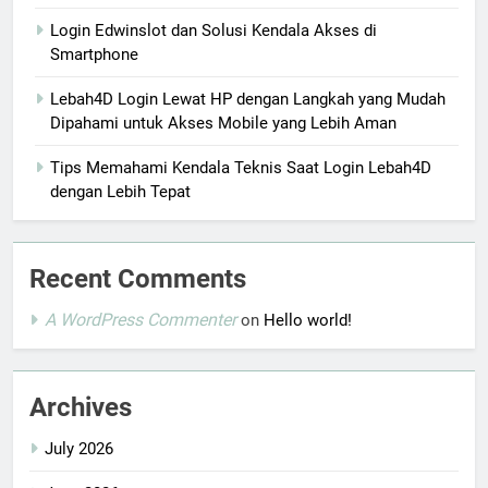
Login Edwinslot dan Solusi Kendala Akses di
Smartphone
Lebah4D Login Lewat HP dengan Langkah yang Mudah
Dipahami untuk Akses Mobile yang Lebih Aman
Tips Memahami Kendala Teknis Saat Login Lebah4D
dengan Lebih Tepat
Recent Comments
A WordPress Commenter
on
Hello world!
Archives
July 2026