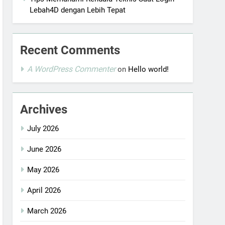
Lebah4D dengan Lebih Tepat
Recent Comments
A WordPress Commenter
on
Hello world!
Archives
July 2026
June 2026
May 2026
April 2026
March 2026