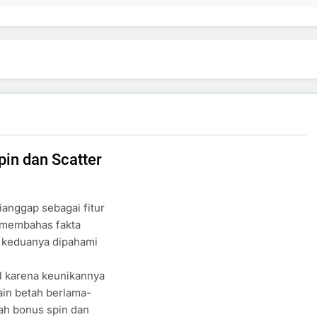
pin dan Scatter
ianggap sebagai fitur
i membahas fakta
a keduanya dipahami
al karena keunikannya
ain betah berlama-
lah bonus spin dan