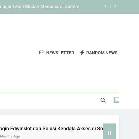
a agar Lebih Mudah Memahami Sistem
n Solusi Kendala Akses di Smartphone
 untuk Akses Mobile yang Lebih Aman
ernatif untuk Akses yang Lebih Stabil
NEWSLETTER
RANDOM NEWS
a agar Lebih Mudah Memahami Sistem
n Solusi Kendala Akses di Smartphone
tness.
 untuk Akses Mobile yang Lebih Aman
lot dan Solusi Kendala Akses di Smartphone
Lebah4D Lo
2 Months Ago