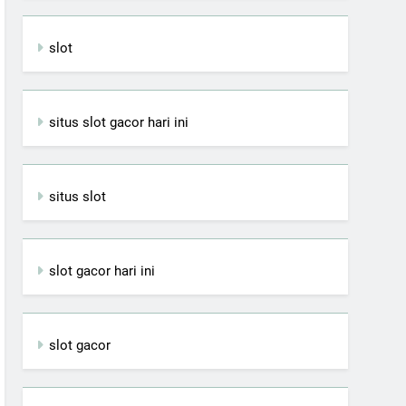
slot
situs slot gacor hari ini
situs slot
slot gacor hari ini
slot gacor