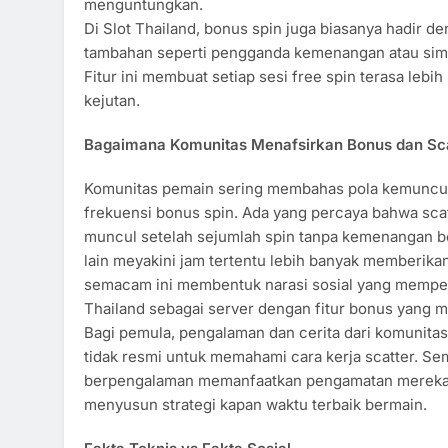
menguntungkan.
Di Slot Thailand, bonus spin juga biasanya hadir den
tambahan seperti pengganda kemenangan atau simb
Fitur ini membuat setiap sesi free spin terasa lebi
kejutan.
Bagaimana Komunitas Menafsirkan Bonus dan Sca
Komunitas pemain sering membahas pola kemuncul
frekuensi bonus spin. Ada yang percaya bahwa sca
muncul setelah sejumlah spin tanpa kemenangan b
lain meyakini jam tertentu lebih banyak memberikan
semacam ini membentuk narasi sosial yang memperk
Thailand sebagai server dengan fitur bonus yang m
Bagi pemula, pengalaman dan cerita dari komunitas
tidak resmi untuk memahami cara kerja scatter. S
berpengalaman memanfaatkan pengamatan mereka 
menyusun strategi kapan waktu terbaik bermain.