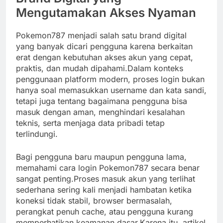
Mengutamakan Akses Nyaman
Pokemon787 menjadi salah satu brand digital
yang banyak dicari pengguna karena berkaitan
erat dengan kebutuhan akses akun yang cepat,
praktis, dan mudah dipahami.Dalam konteks
penggunaan platform modern, proses login bukan
hanya soal memasukkan username dan kata sandi,
tetapi juga tentang bagaimana pengguna bisa
masuk dengan aman, menghindari kesalahan
teknis, serta menjaga data pribadi tetap
terlindungi.
Bagi pengguna baru maupun pengguna lama,
memahami cara login Pokemon787 secara benar
sangat penting.Proses masuk akun yang terlihat
sederhana sering kali menjadi hambatan ketika
koneksi tidak stabil, browser bermasalah,
perangkat penuh cache, atau pengguna kurang
memperhatikan keamanan dasar.Karena itu, artikel