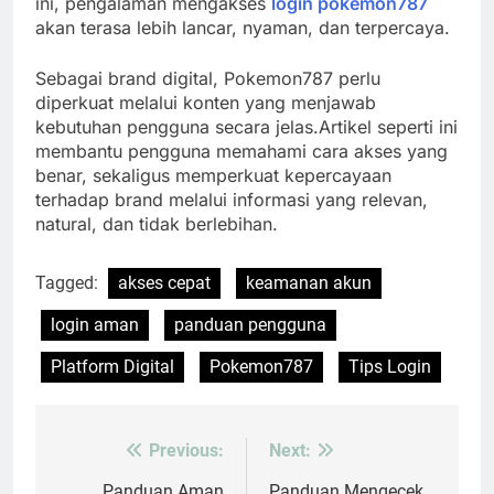
ini, pengalaman mengakses
login pokemon787
akan terasa lebih lancar, nyaman, dan terpercaya.
Sebagai brand digital, Pokemon787 perlu
diperkuat melalui konten yang menjawab
kebutuhan pengguna secara jelas.Artikel seperti ini
membantu pengguna memahami cara akses yang
benar, sekaligus memperkuat kepercayaan
terhadap brand melalui informasi yang relevan,
natural, dan tidak berlebihan.
Tagged:
akses cepat
keamanan akun
login aman
panduan pengguna
Platform Digital
Pokemon787
Tips Login
Previous:
Next:
Post
Panduan Aman
Panduan Mengecek