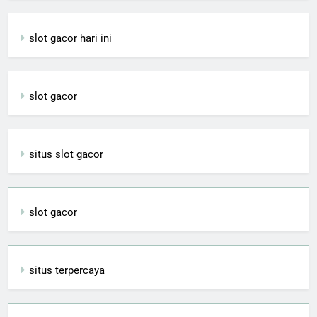
slot gacor hari ini
slot gacor
situs slot gacor
slot gacor
situs terpercaya