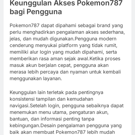
Keunggulan Akses Pokemon787
bagi Pengguna
Pokemon787 dapat dipahami sebagai brand yang
perlu menghadirkan pengalaman akses sederhana,
jelas, dan mudah digunakan.Pengguna modern
cenderung menyukai platform yang tidak rumit,
memiliki alur login yang mudah dipahami, serta
memberikan rasa aman sejak awal.Ketika proses
masuk akun berjalan cepat, pengguna akan
merasa lebih percaya dan nyaman untuk kembali
menggunakan layanan.
Keunggulan lain terletak pada pentingnya
konsistensi tampilan dan kemudahan
navigasi.Setelah login, pengguna sebaiknya dapat
menemukan menu utama, pengaturan akun,
bantuan, dan informasi penting tanpa
kebingungan.Desain pengalaman pengguna yang
baik akan membuat Pokemon787 lebih mudah