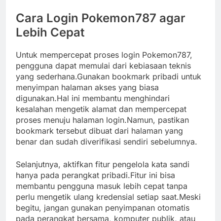
Cara Login Pokemon787 agar
Lebih Cepat
Untuk mempercepat proses login Pokemon787,
pengguna dapat memulai dari kebiasaan teknis
yang sederhana.Gunakan bookmark pribadi untuk
menyimpan halaman akses yang biasa
digunakan.Hal ini membantu menghindari
kesalahan mengetik alamat dan mempercepat
proses menuju halaman login.Namun, pastikan
bookmark tersebut dibuat dari halaman yang
benar dan sudah diverifikasi sendiri sebelumnya.
Selanjutnya, aktifkan fitur pengelola kata sandi
hanya pada perangkat pribadi.Fitur ini bisa
membantu pengguna masuk lebih cepat tanpa
perlu mengetik ulang kredensial setiap saat.Meski
begitu, jangan gunakan penyimpanan otomatis
pada perangkat bersama, komputer publik, atau