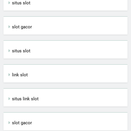
situs slot
slot gacor
situs slot
link slot
situs link slot
slot gacor