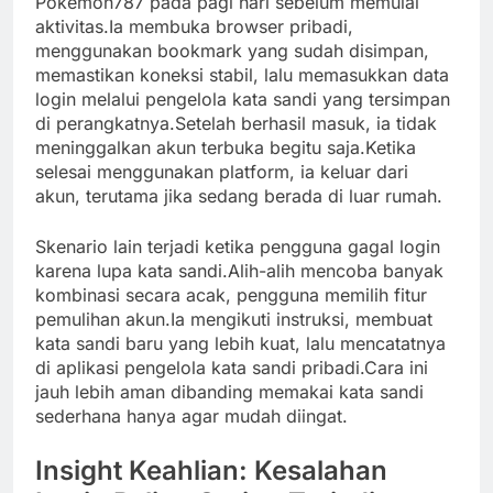
Pokemon787 pada pagi hari sebelum memulai
aktivitas.Ia membuka browser pribadi,
menggunakan bookmark yang sudah disimpan,
memastikan koneksi stabil, lalu memasukkan data
login melalui pengelola kata sandi yang tersimpan
di perangkatnya.Setelah berhasil masuk, ia tidak
meninggalkan akun terbuka begitu saja.Ketika
selesai menggunakan platform, ia keluar dari
akun, terutama jika sedang berada di luar rumah.
Skenario lain terjadi ketika pengguna gagal login
karena lupa kata sandi.Alih-alih mencoba banyak
kombinasi secara acak, pengguna memilih fitur
pemulihan akun.Ia mengikuti instruksi, membuat
kata sandi baru yang lebih kuat, lalu mencatatnya
di aplikasi pengelola kata sandi pribadi.Cara ini
jauh lebih aman dibanding memakai kata sandi
sederhana hanya agar mudah diingat.
Insight Keahlian: Kesalahan