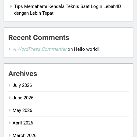
Tips Memahami Kendala Teknis Saat Login Lebah4D
dengan Lebih Tepat
Recent Comments
A WordPress Commenter
on
Hello world!
Archives
July 2026
June 2026
May 2026
April 2026
March 2026