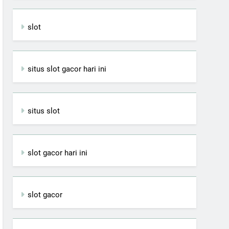
slot
situs slot gacor hari ini
situs slot
slot gacor hari ini
slot gacor