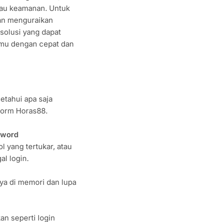
atau keamanan. Untuk
kan menguraikan
 solusi yang dapat
mu dengan cepat dan
tahui apa saja
form Horas88.
sword
l yang tertukar, atau
l login.
a di memori dan lupa
an seperti login