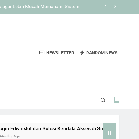
a agar Lebih Mudah Memahami Sistem
n Solusi Kendala Akses di Smartphone
 untuk Akses Mobile yang Lebih Aman
ernatif untuk Akses yang Lebih Stabil
NEWSLETTER
RANDOM NEWS
a agar Lebih Mudah Memahami Sistem
n Solusi Kendala Akses di Smartphone
tness.
 untuk Akses Mobile yang Lebih Aman
nslot dan Solusi Kendala Akses di Smartphone
Lebah4D
2 Months 