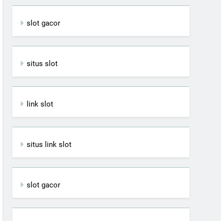
slot gacor
situs slot
link slot
situs link slot
slot gacor