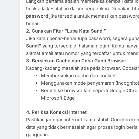
Langkah pertama adalah memeriksa kembali data lo
tidak ada kesalahan dalam pengetikan. Gunakan fit
password
jika tersedia untuk memastikan passwor
benar.
2. Gunakan Fitur “Lupa Kata Sandi”
Jika kamu benar-benar lupa password, segera guna
Sandi”
yang tersedia di halaman login. Kamu hany
alamat email atau nomor yang terdaftar untuk mend
3. Bersihkan Cache dan Coba Ganti Browser
Kadang-kadang masalah ada pada browser. Cobalah
Membersihkan cache dan cookies
Menggunakan mode penyamaran (incognito
Beralih ke browser lain seperti Google Chrom
Microsoft Edge
4. Periksa Koneksi Internet
Pastikan jaringan internet kamu stabil. Gunakan ko
data yang tidak bermasalah agar proses login berjal
gangguan.