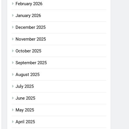
February 2026
January 2026
December 2025
November 2025
October 2025
September 2025
August 2025
July 2025
June 2025
May 2025
April 2025