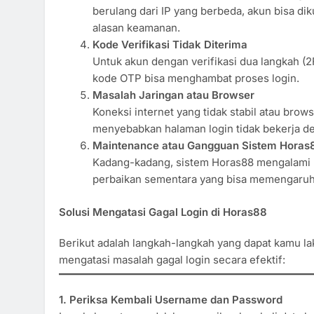
berulang dari IP yang berbeda, akun bisa dik
alasan keamanan.
Kode Verifikasi Tidak Diterima
Untuk akun dengan verifikasi dua langkah (2
kode OTP bisa menghambat proses login.
Masalah Jaringan atau Browser
Koneksi internet yang tidak stabil atau brow
menyebabkan halaman login tidak bekerja de
Maintenance atau Gangguan Sistem Horas
Kadang-kadang, sistem Horas88 mengalami
perbaikan sementara yang bisa memengaruhi
Solusi Mengatasi Gagal Login di Horas88
Berikut adalah langkah-langkah yang dapat kamu l
mengatasi masalah gagal login secara efektif:
1. Periksa Kembali Username dan Password