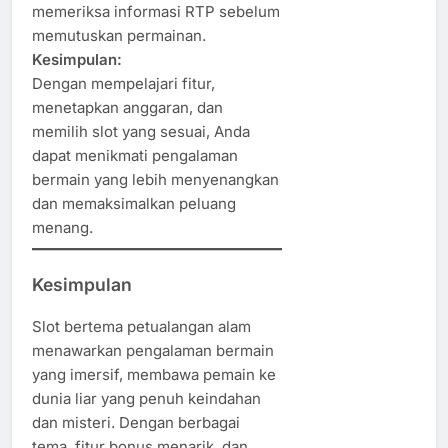
memeriksa informasi RTP sebelum
memutuskan permainan.
Kesimpulan:
Dengan mempelajari fitur,
menetapkan anggaran, dan
memilih slot yang sesuai, Anda
dapat menikmati pengalaman
bermain yang lebih menyenangkan
dan memaksimalkan peluang
menang.
Kesimpulan
Slot bertema petualangan alam
menawarkan pengalaman bermain
yang imersif, membawa pemain ke
dunia liar yang penuh keindahan
dan misteri. Dengan berbagai
tema, fitur bonus menarik, dan