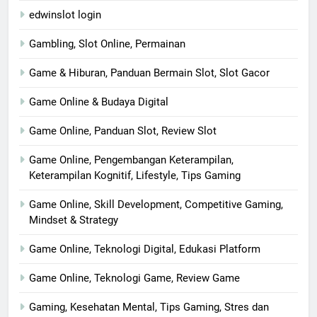
edwinslot login
Gambling, Slot Online, Permainan
Game & Hiburan, Panduan Bermain Slot, Slot Gacor
Game Online & Budaya Digital
Game Online, Panduan Slot, Review Slot
Game Online, Pengembangan Keterampilan,
Keterampilan Kognitif, Lifestyle, Tips Gaming
Game Online, Skill Development, Competitive Gaming,
Mindset & Strategy
Game Online, Teknologi Digital, Edukasi Platform
Game Online, Teknologi Game, Review Game
Gaming, Kesehatan Mental, Tips Gaming, Stres dan