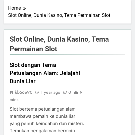
Home
Slot Online, Dunia Kasino, Tema Permainan Slot
Slot Online, Dunia Kasino, Tema
Permainan Slot
Slot dengan Tema
Petualangan Alam: Jelajahi
Dunia Liar
bb56e90
1 year ago
0
9
mins
Slot bertema petualangan alam
membawa pemain ke dunia liar
yang penuh keindahan dan misteri.
Temukan pengalaman bermain