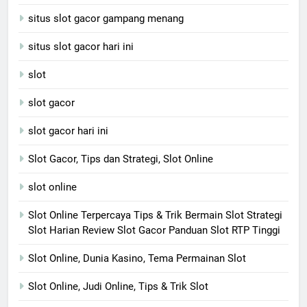
situs slot gacor gampang menang
situs slot gacor hari ini
slot
slot gacor
slot gacor hari ini
Slot Gacor, Tips dan Strategi, Slot Online
slot online
Slot Online Terpercaya Tips & Trik Bermain Slot Strategi
Slot Harian Review Slot Gacor Panduan Slot RTP Tinggi
Slot Online, Dunia Kasino, Tema Permainan Slot
Slot Online, Judi Online, Tips & Trik Slot