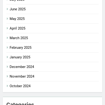
June 2025
May 2025
April 2025
March 2025
February 2025
January 2025
December 2024
November 2024
October 2024
Categories