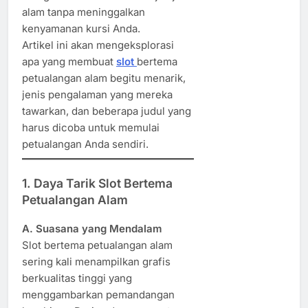
alam tanpa meninggalkan
kenyamanan kursi Anda.
Artikel ini akan mengeksplorasi
apa yang membuat
slot
bertema
petualangan alam begitu menarik,
jenis pengalaman yang mereka
tawarkan, dan beberapa judul yang
harus dicoba untuk memulai
petualangan Anda sendiri.
1. Daya Tarik Slot Bertema
Petualangan Alam
A. Suasana yang Mendalam
Slot bertema petualangan alam
sering kali menampilkan grafis
berkualitas tinggi yang
menggambarkan pemandangan