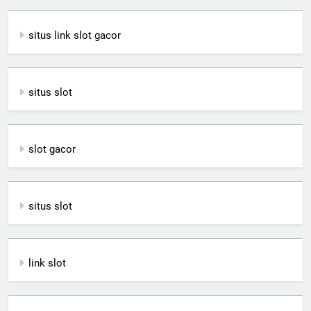
situs link slot gacor
situs slot
slot gacor
situs slot
link slot