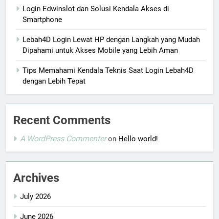
Login Edwinslot dan Solusi Kendala Akses di
Smartphone
Lebah4D Login Lewat HP dengan Langkah yang Mudah
Dipahami untuk Akses Mobile yang Lebih Aman
Tips Memahami Kendala Teknis Saat Login Lebah4D
dengan Lebih Tepat
Recent Comments
A WordPress Commenter
on
Hello world!
Archives
July 2026
June 2026