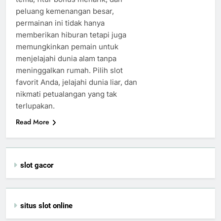
peluang kemenangan besar,
permainan ini tidak hanya
memberikan hiburan tetapi juga
memungkinkan pemain untuk
menjelajahi dunia alam tanpa
meninggalkan rumah. Pilih slot
favorit Anda, jelajahi dunia liar, dan
nikmati petualangan yang tak
terlupakan.
Read More
slot gacor
situs slot online