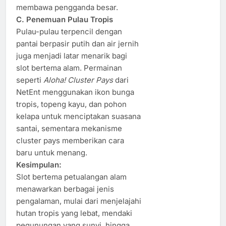
membawa pengganda besar.
C. Penemuan Pulau Tropis
Pulau-pulau terpencil dengan
pantai berpasir putih dan air jernih
juga menjadi latar menarik bagi
slot bertema alam. Permainan
seperti
Aloha! Cluster Pays
dari
NetEnt menggunakan ikon bunga
tropis, topeng kayu, dan pohon
kelapa untuk menciptakan suasana
santai, sementara mekanisme
cluster pays memberikan cara
baru untuk menang.
Kesimpulan:
Slot bertema petualangan alam
menawarkan berbagai jenis
pengalaman, mulai dari menjelajahi
hutan tropis yang lebat, mendaki
pegunungan yang sunyi, hingga