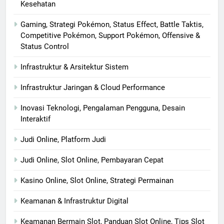
Kesehatan
Gaming, Strategi Pokémon, Status Effect, Battle Taktis,
Competitive Pokémon, Support Pokémon, Offensive &
Status Control
Infrastruktur & Arsitektur Sistem
Infrastruktur Jaringan & Cloud Performance
Inovasi Teknologi, Pengalaman Pengguna, Desain
Interaktif
Judi Online, Platform Judi
Judi Online, Slot Online, Pembayaran Cepat
Kasino Online, Slot Online, Strategi Permainan
Keamanan & Infrastruktur Digital
Keamanan Bermain Slot, Panduan Slot Online, Tips Slot