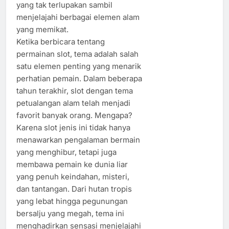
yang tak terlupakan sambil
menjelajahi berbagai elemen alam
yang memikat.
Ketika berbicara tentang
permainan slot, tema adalah salah
satu elemen penting yang menarik
perhatian pemain. Dalam beberapa
tahun terakhir, slot dengan tema
petualangan alam telah menjadi
favorit banyak orang. Mengapa?
Karena slot jenis ini tidak hanya
menawarkan pengalaman bermain
yang menghibur, tetapi juga
membawa pemain ke dunia liar
yang penuh keindahan, misteri,
dan tantangan. Dari hutan tropis
yang lebat hingga pegunungan
bersalju yang megah, tema ini
menghadirkan sensasi menjelajahi