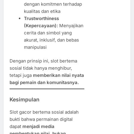
dengan komitmen terhadap
kualitas dan etika
Trustworthiness
(Kepercayaan):
Menyajikan
cerita dan simbol yang
akurat, inklusif, dan bebas
manipulasi
Dengan prinsip ini, slot bertema
sosial tidak hanya menghibur,
tetapi juga
memberikan nilai nyata
bagi pemain dan komunitasnya.
Kesimpulan
Slot gacor bertema sosial adalah
bukti bahwa permainan digital
dapat
menjadi media
pembentukan nilai, bukan