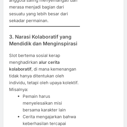
anggota saling menyemangati dan
merasa menjadi bagian dari
sesuatu yang lebih besar dari
sekadar permainan.
3.
Narasi Kolaboratif yang
Mendidik dan Menginspirasi
Slot bertema sosial kerap
menghadirkan
alur cerita
kolaboratif
, di mana kemenangan
tidak hanya ditentukan oleh
individu, tetapi oleh upaya kolektif.
Misalnya:
Pemain harus
menyelesaikan misi
bersama karakter lain
Cerita mengajarkan bahwa
keberhasilan tercapai