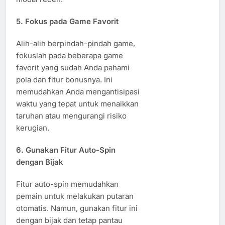
5. Fokus pada Game Favorit
Alih-alih berpindah-pindah game,
fokuslah pada beberapa game
favorit yang sudah Anda pahami
pola dan fitur bonusnya. Ini
memudahkan Anda mengantisipasi
waktu yang tepat untuk menaikkan
taruhan atau mengurangi risiko
kerugian.
6. Gunakan Fitur Auto-Spin
dengan Bijak
Fitur auto-spin memudahkan
pemain untuk melakukan putaran
otomatis. Namun, gunakan fitur ini
dengan bijak dan tetap pantau