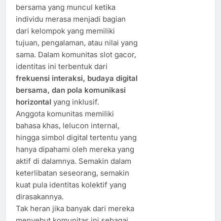
bersama yang muncul ketika
individu merasa menjadi bagian
dari kelompok yang memiliki
tujuan, pengalaman, atau nilai yang
sama. Dalam komunitas slot gacor,
identitas ini terbentuk dari
frekuensi interaksi, budaya digital
bersama, dan pola komunikasi
horizontal
yang inklusif.
Anggota komunitas memiliki
bahasa khas, lelucon internal,
hingga simbol digital tertentu yang
hanya dipahami oleh mereka yang
aktif di dalamnya. Semakin dalam
keterlibatan seseorang, semakin
kuat pula identitas kolektif yang
dirasakannya.
Tak heran jika banyak dari mereka
menyebut komunitas ini sebagai