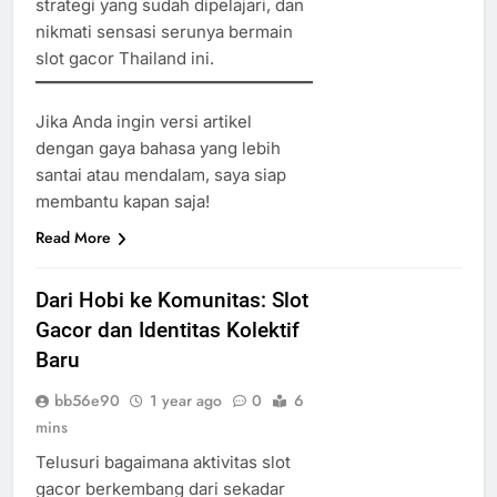
strategi yang sudah dipelajari, dan
nikmati sensasi serunya bermain
slot gacor Thailand ini.
Jika Anda ingin versi artikel
dengan gaya bahasa yang lebih
santai atau mendalam, saya siap
membantu kapan saja!
Read More
Dari Hobi ke Komunitas: Slot
Gacor dan Identitas Kolektif
Baru
bb56e90
1 year ago
0
6
mins
Telusuri bagaimana aktivitas slot
gacor berkembang dari sekadar