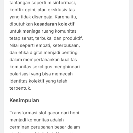
tantangan seperti misinformasi,
konflik opini, atau eksklusivitas
yang tidak disengaja. Karena itu,
dibutuhkan
kesadaran kolektif
untuk menjaga ruang komunitas
tetap sehat, terbuka, dan produktif.
Nilai seperti empati, keterbukaan,
dan etika digital menjadi penting
dalam mempertahankan kualitas
komunitas sekaligus menghindari
polarisasi yang bisa memecah
identitas kolektif yang telah
terbentuk.
Kesimpulan
Transformasi slot gacor dari hobi
menjadi komunitas adalah
cerminan perubahan besar dalam