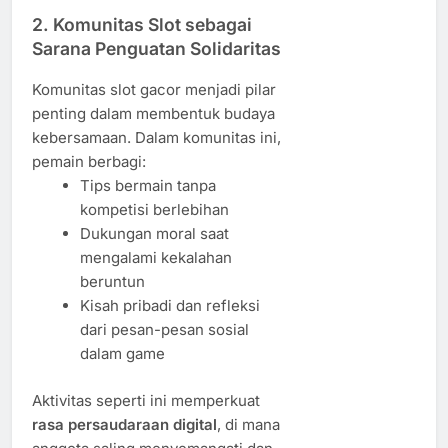
2.
Komunitas Slot sebagai
Sarana Penguatan Solidaritas
Komunitas slot gacor menjadi pilar
penting dalam membentuk budaya
kebersamaan. Dalam komunitas ini,
pemain berbagi:
Tips bermain tanpa
kompetisi berlebihan
Dukungan moral saat
mengalami kekalahan
beruntun
Kisah pribadi dan refleksi
dari pesan-pesan sosial
dalam game
Aktivitas seperti ini memperkuat
rasa persaudaraan digital
, di mana