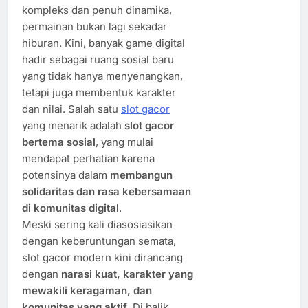
kompleks dan penuh dinamika,
permainan bukan lagi sekadar
hiburan. Kini, banyak game digital
hadir sebagai ruang sosial baru
yang tidak hanya menyenangkan,
tetapi juga membentuk karakter
dan nilai. Salah satu
slot gacor
yang menarik adalah
slot gacor
bertema sosial
, yang mulai
mendapat perhatian karena
potensinya dalam
membangun
solidaritas dan rasa kebersamaan
di komunitas digital
.
Meski sering kali diasosiasikan
dengan keberuntungan semata,
slot gacor modern kini dirancang
dengan
narasi kuat, karakter yang
mewakili keragaman, dan
komunitas yang aktif
. Di balik