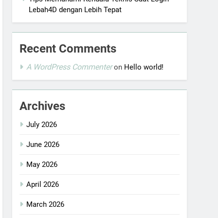
Lebah4D dengan Lebih Tepat
Recent Comments
A WordPress Commenter
on
Hello world!
Archives
July 2026
June 2026
May 2026
April 2026
March 2026