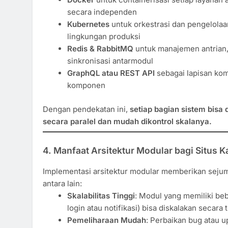
secara independen
Kubernetes
untuk orkestrasi dan pengelolaa
lingkungan produksi
Redis & RabbitMQ
untuk manajemen antrian,
sinkronisasi antarmodul
GraphQL atau REST API
sebagai lapisan kom
komponen
Dengan pendekatan ini,
setiap bagian sistem bis
secara paralel dan mudah dikontrol skalanya.
4. Manfaat Arsitektur Modular bagi Situs 
Implementasi arsitektur modular memberikan sejum
antara lain:
Skalabilitas Tinggi
: Modul yang memiliki beb
login atau notifikasi) bisa diskalakan secara 
Pemeliharaan Mudah
: Perbaikan bug atau u