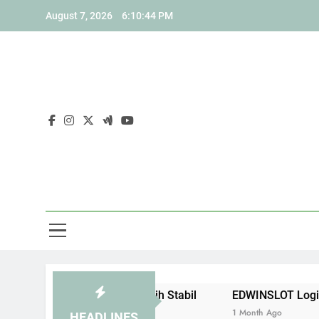
Skip
August 7, 2026
6:10:45 PM
to
content
Gen
Dapatkan 
k Akses yang Lebih Stabil
EDWINSLOT Login untuk Pem
1 Month Ago
HEADLINES