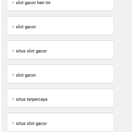
slot gacor hari ini
slot gacor
situs slot gacor
slot gacor
situs terpercaya
situs slot gacor