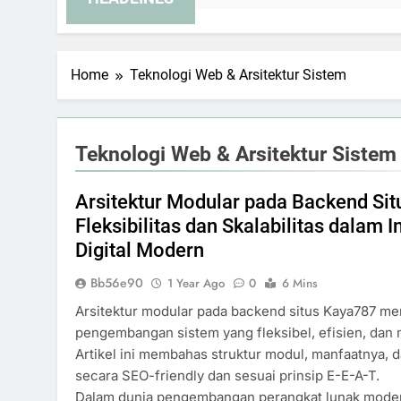
Home
Teknologi Web & Arsitektur Sistem
Teknologi Web & Arsitektur Sistem
Arsitektur Modular pada Backend Si
Fleksibilitas dan Skalabilitas dalam I
Digital Modern
Bb56e90
1 Year Ago
0
6 Mins
Arsitektur modular pada backend situs Kaya787 m
pengembangan sistem yang fleksibel, efisien, dan 
Artikel ini membahas struktur modul, manfaatnya, 
secara SEO-friendly dan sesuai prinsip E-E-A-T.
Dalam dunia pengembangan perangkat lunak mode