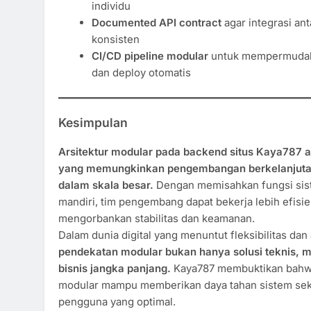
individu
Documented API contract
agar integrasi ant
konsisten
CI/CD pipeline modular
untuk mempermudah
dan deploy otomatis
Kesimpulan
Arsitektur modular pada backend situs Kaya787 a
yang memungkinkan pengembangan berkelanjuta
dalam skala besar.
Dengan memisahkan fungsi sis
mandiri, tim pengembang dapat bekerja lebih efisi
mengorbankan stabilitas dan keamanan.
Dalam dunia digital yang menuntut fleksibilitas dan 
pendekatan modular bukan hanya solusi teknis, m
bisnis jangka panjang.
Kaya787 membuktikan bahwa
modular mampu memberikan daya tahan sistem se
pengguna yang optimal.