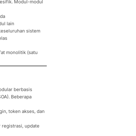
pesifik. Modul-modul
eda
ul lain
keseluruhan sistem
elas
at monolitik (satu
dular berbasis
SOA). Beberapa
gin, token akses, dan
 registrasi, update