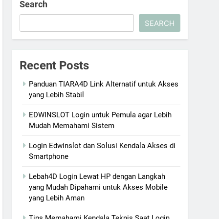
Search
SEARCH
Recent Posts
Panduan TIARA4D Link Alternatif untuk Akses
yang Lebih Stabil
EDWINSLOT Login untuk Pemula agar Lebih
Mudah Memahami Sistem
Login Edwinslot dan Solusi Kendala Akses di
Smartphone
Lebah4D Login Lewat HP dengan Langkah
yang Mudah Dipahami untuk Akses Mobile
yang Lebih Aman
Tips Memahami Kendala Teknis Saat Login