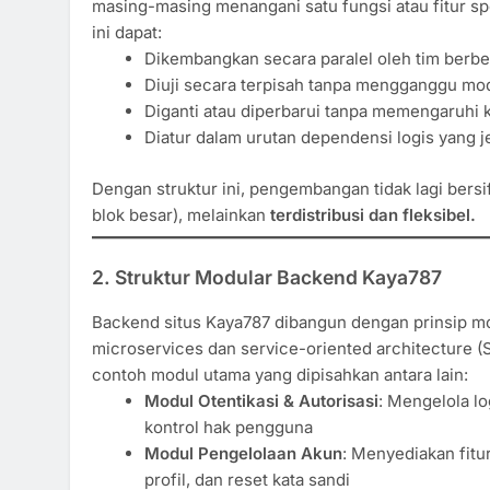
masing-masing menangani satu fungsi atau fitur s
ini dapat:
Dikembangkan secara paralel oleh tim berb
Diuji secara terpisah tanpa mengganggu mod
Diganti atau diperbarui tanpa memengaruhi 
Diatur dalam urutan dependensi logis yang j
Dengan struktur ini, pengembangan tidak lagi bersif
blok besar), melainkan
terdistribusi dan fleksibel.
2. Struktur Modular Backend Kaya787
Backend situs Kaya787 dibangun dengan prinsip mo
microservices dan service-oriented architecture (
contoh modul utama yang dipisahkan antara lain:
Modul Otentikasi & Autorisasi
: Mengelola lo
kontrol hak pengguna
Modul Pengelolaan Akun
: Menyediakan fitur
profil, dan reset kata sandi