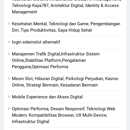
Teknologi Kaya787, Arsitektur Digital, Identity & Access
Management
Kesehatan Mental, Teknologi dan Game, Pengembangan
Diri, Tips Produktivitas, Gaya Hidup Sehat
login edwinslot alternatif
Manajemen Trafik Digital,Infrastruktur Sistem
Online,Stabilitas Platform,Pengalaman
Pengguna,Optimasi Performa
Mesin Slot, Hiburan Digital, Psikologi Perjudian, Kasino
Online, Strategi Bermain, Kesadaran Bermain
Mobile Experience dan Akses Digital
Optimasi Performa, Desain Responsif, Teknologi Web
Modern, Kompatibilitas Browser, UX Multi-Device,
Infrastruktur Digital