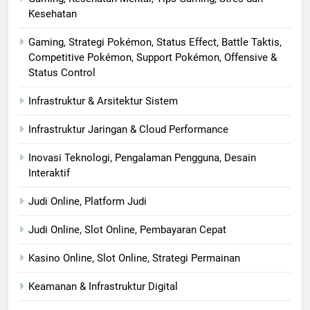
Kesehatan
Gaming, Strategi Pokémon, Status Effect, Battle Taktis,
Competitive Pokémon, Support Pokémon, Offensive &
Status Control
Infrastruktur & Arsitektur Sistem
Infrastruktur Jaringan & Cloud Performance
Inovasi Teknologi, Pengalaman Pengguna, Desain
Interaktif
Judi Online, Platform Judi
Judi Online, Slot Online, Pembayaran Cepat
Kasino Online, Slot Online, Strategi Permainan
Keamanan & Infrastruktur Digital