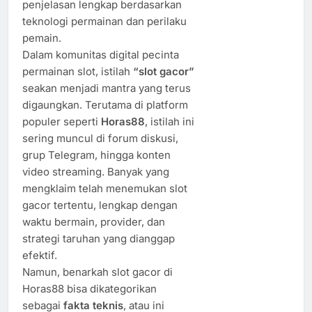
penjelasan lengkap berdasarkan
teknologi permainan dan perilaku
pemain.
Dalam komunitas digital pecinta
permainan slot, istilah
“slot gacor”
seakan menjadi mantra yang terus
digaungkan. Terutama di platform
populer seperti
Horas88
, istilah ini
sering muncul di forum diskusi,
grup Telegram, hingga konten
video streaming. Banyak yang
mengklaim telah menemukan slot
gacor tertentu, lengkap dengan
waktu bermain, provider, dan
strategi taruhan yang dianggap
efektif.
Namun, benarkah slot gacor di
Horas88 bisa dikategorikan
sebagai
fakta teknis
, atau ini