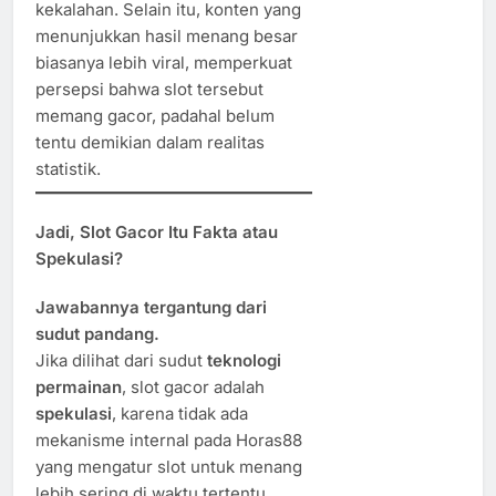
kekalahan. Selain itu, konten yang
menunjukkan hasil menang besar
biasanya lebih viral, memperkuat
persepsi bahwa slot tersebut
memang gacor, padahal belum
tentu demikian dalam realitas
statistik.
Jadi, Slot Gacor Itu Fakta atau
Spekulasi?
Jawabannya tergantung dari
sudut pandang.
Jika dilihat dari sudut
teknologi
permainan
, slot gacor adalah
spekulasi
, karena tidak ada
mekanisme internal pada Horas88
yang mengatur slot untuk menang
lebih sering di waktu tertentu.