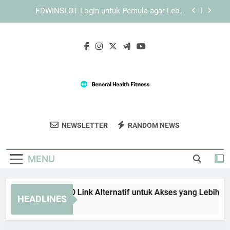
Skip
Login Edwinslot dan Solusi Kendala Akses di
to
Smartphone
content
Lebah4D Login Lewat HP dengan Langkah yang
Mudah Dipahami untuk Akses Mobile yang Lebih
Aman
Panduan TIARA4D Link Alternatif untuk Akses
yang Lebih Stabil
EDWINSLOT Login untuk Pemula agar Lebih
Mudah Memahami Sistem
Login Edwinslot dan Solusi Kendala Akses di
Smartphone
General Health
Dapatkan Tips Dan Produk Untuk
Lebah4D Login Lewat HP dengan Langkah yang
NEWSLETTER
RANDOM NEWS
Fitness
Mudah Dipahami untuk Akses Mobile yang Lebih
Kebugaran Optimal Di General Health
Aman
Fitness.
MENU
nduan TIARA4D Link Alternatif untuk Akses yang Lebih Stabil
HEADLINES
Weeks Ago