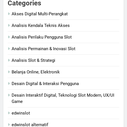
Categories
Akses Digital Multi-Perangkat
Analisis Kendala Teknis Akses
Analisis Perilaku Pengguna Slot
Analisis Permainan & Inovasi Slot
Analisis Slot & Strategi
Belanja Online, Elektronik
Desain Digital & Interaksi Pengguna
Desain Interaktif Digital, Teknologi Slot Modern, UX/UI
Game
edwinslot
edwinslot alternatif