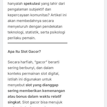
hanyalah
spekulasi
yang lahir dari
pengalaman subjektif dan
kepercayaan komunitas? Artikel ini
akan membedahnya secara
menyeluruh dengan pendekatan
teknologi, statistik, serta psikologi
perilaku pemain.
Apa Itu Slot Gacor?
Secara harfiah, “gacor” berarti
sering berbunyi, dan dalam
konteks permainan slot digital,
istilah ini digunakan untuk
menyebut
slot yang dianggap
sering memberikan kemenangan
atau bonus dalam waktu relatif
singkat
. Slot gacor bisa merujuk