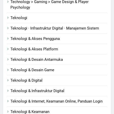
Technology > Gaming > Game Design & Player
Psychology
Teknologi
Teknologi · Infrastruktur Digital · Manajemen Sistem
Teknologi & Akses Pengguna
Teknologi & Akses Platform
Teknologi & Desain Antarmuka
Teknologi & Desain Game
Teknologi & Digital
Teknologi & Infrastruktur Digital
Teknologi & Internet, Keamanan Online, Panduan Login
Teknologi & Keamanan