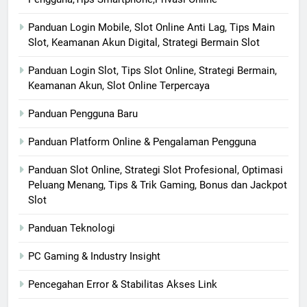
Panduan Login Mobile, Slot Online Anti Lag, Tips Main
Slot, Keamanan Akun Digital, Strategi Bermain Slot
Panduan Login Slot, Tips Slot Online, Strategi Bermain,
Keamanan Akun, Slot Online Terpercaya
Panduan Pengguna Baru
Panduan Platform Online & Pengalaman Pengguna
Panduan Slot Online, Strategi Slot Profesional, Optimasi
Peluang Menang, Tips & Trik Gaming, Bonus dan Jackpot
Slot
Panduan Teknologi
PC Gaming & Industry Insight
Pencegahan Error & Stabilitas Akses Link