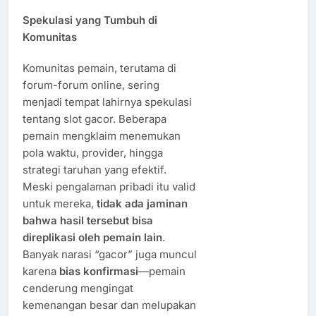
Spekulasi yang Tumbuh di
Komunitas
Komunitas pemain, terutama di
forum-forum online, sering
menjadi tempat lahirnya spekulasi
tentang slot gacor. Beberapa
pemain mengklaim menemukan
pola waktu, provider, hingga
strategi taruhan yang efektif.
Meski pengalaman pribadi itu valid
untuk mereka,
tidak ada jaminan
bahwa hasil tersebut bisa
direplikasi oleh pemain lain
.
Banyak narasi “gacor” juga muncul
karena
bias konfirmasi
—pemain
cenderung mengingat
kemenangan besar dan melupakan