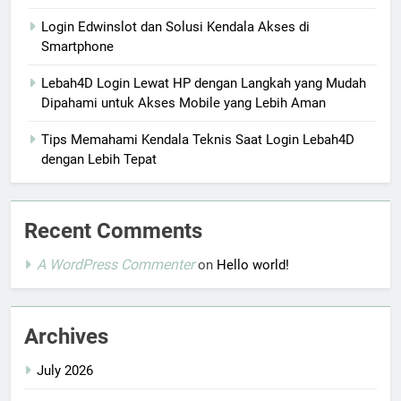
Login Edwinslot dan Solusi Kendala Akses di
Smartphone
Lebah4D Login Lewat HP dengan Langkah yang Mudah
Dipahami untuk Akses Mobile yang Lebih Aman
Tips Memahami Kendala Teknis Saat Login Lebah4D
dengan Lebih Tepat
Recent Comments
A WordPress Commenter
on
Hello world!
Archives
July 2026