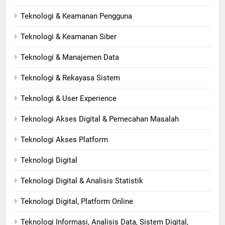
Teknologi & Keamanan Pengguna
Teknologi & Keamanan Siber
Teknologi & Manajemen Data
Teknologi & Rekayasa Sistem
Teknologi & User Experience
Teknologi Akses Digital & Pemecahan Masalah
Teknologi Akses Platform
Teknologi Digital
Teknologi Digital & Analisis Statistik
Teknologi Digital, Platform Online
Teknologi Informasi, Analisis Data, Sistem Digital,