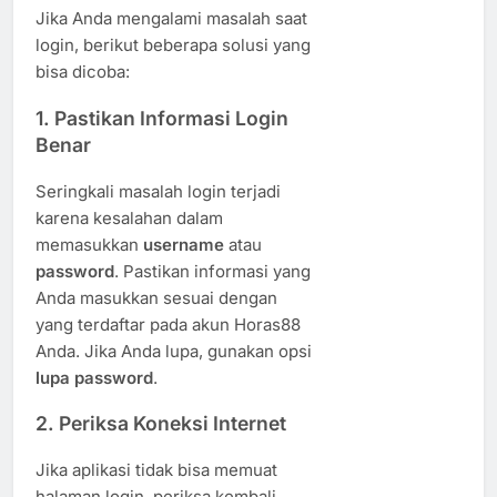
Jika Anda mengalami masalah saat
login, berikut beberapa solusi yang
bisa dicoba:
1.
Pastikan Informasi Login
Benar
Seringkali masalah login terjadi
karena kesalahan dalam
memasukkan
username
atau
password
. Pastikan informasi yang
Anda masukkan sesuai dengan
yang terdaftar pada akun Horas88
Anda. Jika Anda lupa, gunakan opsi
lupa password
.
2.
Periksa Koneksi Internet
Jika aplikasi tidak bisa memuat
halaman login, periksa kembali