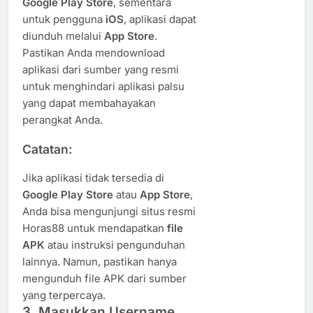
Google Play Store
, sementara
untuk pengguna
iOS
, aplikasi dapat
diunduh melalui
App Store
.
Pastikan Anda mendownload
aplikasi dari sumber yang resmi
untuk menghindari aplikasi palsu
yang dapat membahayakan
perangkat Anda.
Catatan:
Jika aplikasi tidak tersedia di
Google Play Store
atau
App Store
,
Anda bisa mengunjungi situs resmi
Horas88 untuk mendapatkan
file
APK
atau instruksi pengunduhan
lainnya. Namun, pastikan hanya
mengunduh file APK dari sumber
yang terpercaya.
3. Masukkan Username