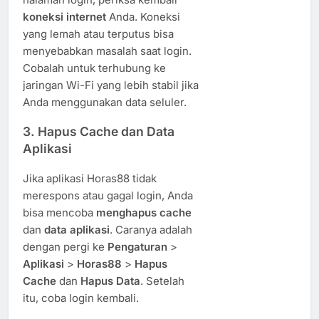
koneksi internet
Anda. Koneksi
yang lemah atau terputus bisa
menyebabkan masalah saat login.
Cobalah untuk terhubung ke
jaringan Wi-Fi yang lebih stabil jika
Anda menggunakan data seluler.
3.
Hapus Cache dan Data
Aplikasi
Jika aplikasi Horas88 tidak
merespons atau gagal login, Anda
bisa mencoba
menghapus cache
dan
data aplikasi
. Caranya adalah
dengan pergi ke
Pengaturan
>
Aplikasi
>
Horas88
>
Hapus
Cache
dan
Hapus Data
. Setelah
itu, coba login kembali.