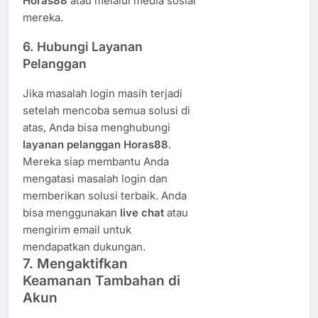
Horas88
atau melalui media sosial
mereka.
6.
Hubungi Layanan
Pelanggan
Jika masalah login masih terjadi
setelah mencoba semua solusi di
atas, Anda bisa menghubungi
layanan pelanggan Horas88
.
Mereka siap membantu Anda
mengatasi masalah login dan
memberikan solusi terbaik. Anda
bisa menggunakan
live chat
atau
mengirim email untuk
mendapatkan dukungan.
7. Mengaktifkan
Keamanan Tambahan di
Akun