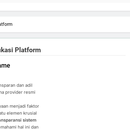
atform
ukasi Platform
Game
nsparan dan adil
ma provider resmi
yaan menjadi faktor
atu elemen krusial
ansparansi sistem
emahami hal ini dan