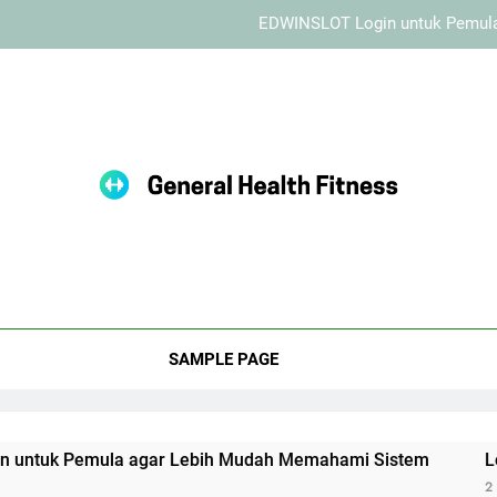
EDWINSLOT Login untuk Pemul
Login Edwinslot da
Lebah4D Login Lewat HP dengan Langkah yang Mudah Dipahami
Panduan TIARA4D Link Alt
EDWINSLOT Login untuk Pemul
Login Edwinslot da
eral Health Fitness
Tips Dan Produk Untuk Kebugaran Optimal Di General Health Fi
Lebah4D Login Lewat HP dengan Langkah yang Mudah Dipahami
SAMPLE PAGE
ula agar Lebih Mudah Memahami Sistem
Login Edwins
2 Months Ago