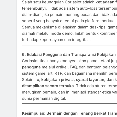
Salah satu keunggulan Corlaslot adalah
ketiadaan f
tersembunyi
. Tidak ada sistem auto-loss tersembun
diam-diam jika pemain menang besar, dan tidak ada 
seperti yang banyak ditemui pada platform berkuali
Semua mekanisme dijelaskan dalam deskripsi game
diamati melalui mode demo. Inilah bentuk komitme
terhadap kepercayaan dan integritas.
6. Edukasi Pengguna dan Transparansi Kebijakan
Corlaslot tidak hanya menyediakan game, tetapi ju
pengguna
melalui artikel, FAQ, dan bantuan pelang
sistem game, arti RTP, dan bagaimana memilih per
Selain itu,
kebijakan privasi, syarat layanan, dan
ditampilkan secara terbuka
. Tidak ada aturan ter
merugikan pemain, dan ini menjadi standar etika y
dunia permainan digital.
Kesimpulan: Bermain dengan Tenang Berkat Tran