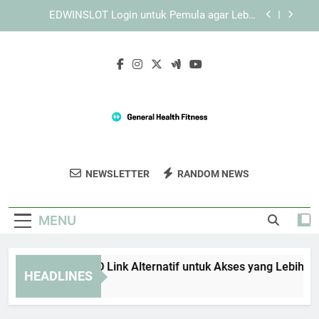
Skip
Login Edwinslot dan Solusi Kendala Akses di
to
Smartphone
content
Lebah4D Login Lewat HP dengan Langkah yang
Mudah Dipahami untuk Akses Mobile yang Lebih
Aman
Panduan TIARA4D Link Alternatif untuk Akses
yang Lebih Stabil
EDWINSLOT Login untuk Pemula agar Lebih
Mudah Memahami Sistem
Login Edwinslot dan Solusi Kendala Akses di
Smartphone
General Health
Dapatkan Tips Dan Produk Untuk
Lebah4D Login Lewat HP dengan Langkah yang
NEWSLETTER
RANDOM NEWS
Fitness
Mudah Dipahami untuk Akses Mobile yang Lebih
Kebugaran Optimal Di General Health
Aman
Fitness.
MENU
anduan TIARA4D Link Alternatif untuk Akses yang Lebih Stabi
HEADLINES
 Weeks Ago