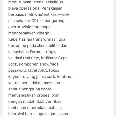
menurunkan latensi sekaligus
biaya operasional.Penskalaan
berbasis metrik autentikasi—alih-
alih sekadar CPU—mengurangi
overprovisioning tanpa
mengorbankan kinerja.
Keberhasilan transformasi juga
bertumpu pada aksesibilitas dan
inklusivitas.Formulir ringkas,
validasi real time, indikator Caps
Lock, komponen show/hide
password, label ARIA, fokus
keyboard yang jelas, serta kontras
warna memadai memastikan
semua pengguna dapat
menyelesaikan proses login
dengan mudah.Saat verifikasi
tambahan diperlukan, bahasa
instruksi harus lugas agar alasan