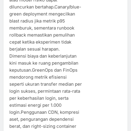
diluncurkan bertahap.Canary/blue-
green deployment mengecilkan
blast radius jika metrik p95
memburuk, sementara runbook
rollback memastikan pemulihan
cepat ketika eksperimen tidak
berjalan sesuai harapan.
Dimensi biaya dan keberlanjutan
kini masuk ke ruang pengambilan
keputusan.GreenOps dan FinOps
mendorong metrik efisiensi
seperti ukuran transfer median per
login sukses, permintaan rata-rata
per keberhasilan login, serta
estimasi energi per 1.000
login.Penggunaan CDN, kompresi
aset, pengurangan dependensi
berat, dan right-sizing container