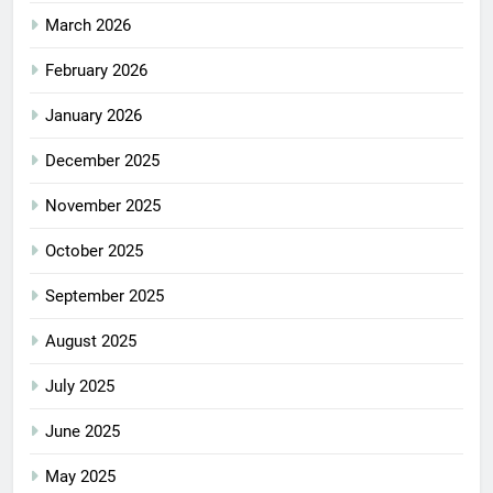
March 2026
February 2026
January 2026
December 2025
November 2025
October 2025
September 2025
August 2025
July 2025
June 2025
May 2025