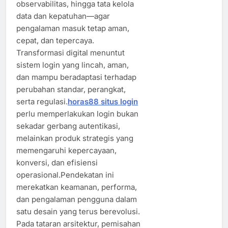
observabilitas, hingga tata kelola
data dan kepatuhan—agar
pengalaman masuk tetap aman,
cepat, dan tepercaya.
Transformasi digital menuntut
sistem login yang lincah, aman,
dan mampu beradaptasi terhadap
perubahan standar, perangkat,
serta regulasi.
horas88 situs login
perlu memperlakukan login bukan
sekadar gerbang autentikasi,
melainkan produk strategis yang
memengaruhi kepercayaan,
konversi, dan efisiensi
operasional.Pendekatan ini
merekatkan keamanan, performa,
dan pengalaman pengguna dalam
satu desain yang terus berevolusi.
Pada tataran arsitektur, pemisahan