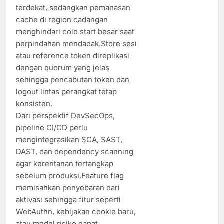
terdekat, sedangkan pemanasan
cache di region cadangan
menghindari cold start besar saat
perpindahan mendadak.Store sesi
atau reference token direplikasi
dengan quorum yang jelas
sehingga pencabutan token dan
logout lintas perangkat tetap
konsisten.
Dari perspektif DevSecOps,
pipeline CI/CD perlu
mengintegrasikan SCA, SAST,
DAST, dan dependency scanning
agar kerentanan tertangkap
sebelum produksi.Feature flag
memisahkan penyebaran dari
aktivasi sehingga fitur seperti
WebAuthn, kebijakan cookie baru,
atau model risiko dapat