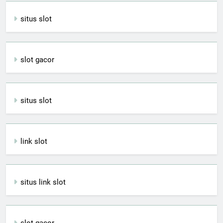
situs slot
slot gacor
situs slot
link slot
situs link slot