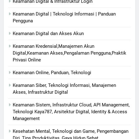
Keamanan Digital & Infrastruktur Login
Keamanan Digital | Teknologi Informasi | Panduan
Pengguna
Keamanan Digital dan Akses Akun
Keamanan Kredensial,Manajemen Akun
Digital,Keamanan Akses,Pengalaman Pengguna,Praktik
Privasi Online
Keamanan Online, Panduan, Teknologi
Keamanan Siber, Teknologi Informasi, Manajemen
Akses, Infrastruktur Digital
Keamanan Sistem, Infrastruktur Cloud, API Management,
Teknologi Kaya787, Arsitektur Digital, Identity & Access
Management
Kesehatan Mental, Teknologi dan Game, Pengembangan
Diri, Tips Produktivitas, Gaya Hidup Sehat