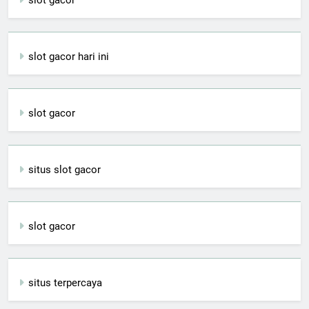
slot gacor
slot gacor hari ini
slot gacor
situs slot gacor
slot gacor
situs terpercaya