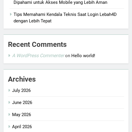
Dipahami untuk Akses Mobile yang Lebih Aman
Tips Memahami Kendala Teknis Saat Login Lebah4D
dengan Lebih Tepat
Recent Comments
A WordPress Commenter
on
Hello world!
Archives
July 2026
June 2026
May 2026
April 2026