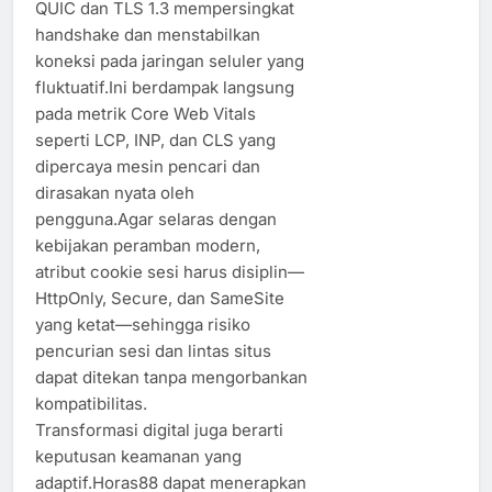
QUIC dan TLS 1.3 mempersingkat
handshake dan menstabilkan
koneksi pada jaringan seluler yang
fluktuatif.Ini berdampak langsung
pada metrik Core Web Vitals
seperti LCP, INP, dan CLS yang
dipercaya mesin pencari dan
dirasakan nyata oleh
pengguna.Agar selaras dengan
kebijakan peramban modern,
atribut cookie sesi harus disiplin—
HttpOnly, Secure, dan SameSite
yang ketat—sehingga risiko
pencurian sesi dan lintas situs
dapat ditekan tanpa mengorbankan
kompatibilitas.
Transformasi digital juga berarti
keputusan keamanan yang
adaptif.Horas88 dapat menerapkan