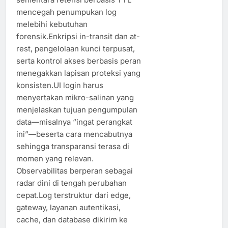
mencegah penumpukan log
melebihi kebutuhan
forensik.Enkripsi in-transit dan at-
rest, pengelolaan kunci terpusat,
serta kontrol akses berbasis peran
menegakkan lapisan proteksi yang
konsisten.UI login harus
menyertakan mikro-salinan yang
menjelaskan tujuan pengumpulan
data—misalnya “ingat perangkat
ini”—beserta cara mencabutnya
sehingga transparansi terasa di
momen yang relevan.
Observabilitas berperan sebagai
radar dini di tengah perubahan
cepat.Log terstruktur dari edge,
gateway, layanan autentikasi,
cache, dan database dikirim ke