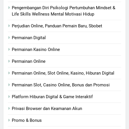
Pengembangan Diri Psikologi Pertumbuhan Mindset &
Life Skills Wellness Mental Motivasi Hidup
Perjudian Online, Panduan Pemain Baru, Sbobet
Permainan Digital
Permainan Kasino Online
Permainan Online
Permainan Online, Slot Online, Kasino, Hiburan Digital
Permainan Slot, Casino Online, Bonus dan Promosi
Platform Hiburan Digital & Game Interaktif
Privasi Browser dan Keamanan Akun
Promo & Bonus