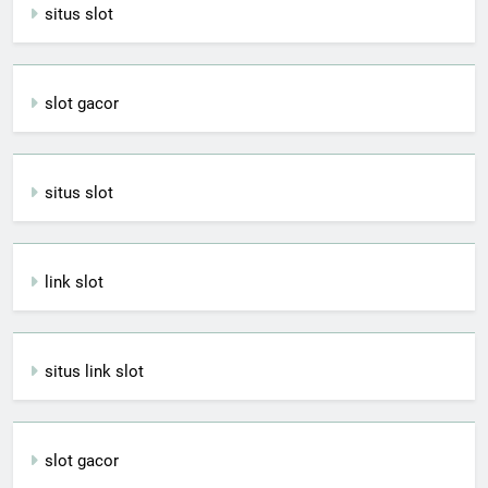
situs slot
slot gacor
situs slot
link slot
situs link slot
slot gacor