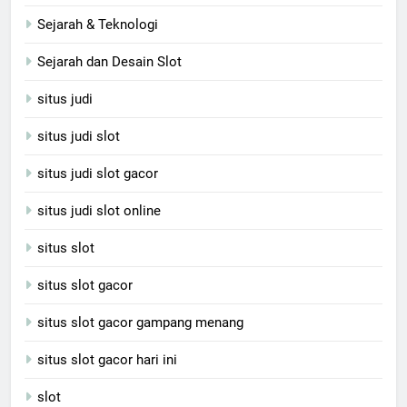
Sejarah & Teknologi
Sejarah dan Desain Slot
situs judi
situs judi slot
situs judi slot gacor
situs judi slot online
situs slot
situs slot gacor
situs slot gacor gampang menang
situs slot gacor hari ini
slot