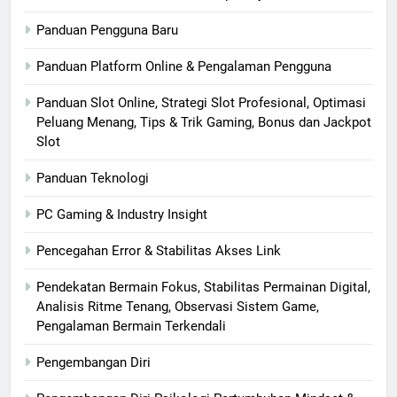
Panduan Pengguna Baru
Panduan Platform Online & Pengalaman Pengguna
Panduan Slot Online, Strategi Slot Profesional, Optimasi
Peluang Menang, Tips & Trik Gaming, Bonus dan Jackpot
Slot
Panduan Teknologi
PC Gaming & Industry Insight
Pencegahan Error & Stabilitas Akses Link
Pendekatan Bermain Fokus, Stabilitas Permainan Digital,
Analisis Ritme Tenang, Observasi Sistem Game,
Pengalaman Bermain Terkendali
Pengembangan Diri