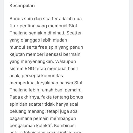
Kesimpulan
Bonus spin dan scatter adalah dua
fitur penting yang membuat Slot
Thailand semakin diminati. Scatter
yang dianggap lebih mudah
muncul serta free spin yang penuh
kejutan memberi sensasi bermain
yang menyenangkan. Walaupun
sistem RNG tetap membuat hasil
acak, persepsi komunitas
memperkuat keyakinan bahwa Slot
Thailand lebih ramah bagi pemain.
Pada akhirnya, fakta tentang bonus
spin dan scatter tidak hanya soal
peluang menang, tetapi juga soal
bagaimana pemain membangun
pengalaman kolektif. Kombinasi
antara teknis dan sosial inilah yang