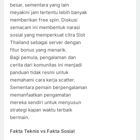
besar, sementara yang lain
meyakini jam tertentu lebih banyak
memberikan free spin. Diskusi
semacam ini membentuk narasi
sosial yang memperkuat citra Slot
Thailand sebagai server dengan
fitur bonus yang menarik.
Bagi pemula, pengalaman dan
cerita dari komunitas ini menjadi
panduan tidak resmi untuk
memahami cara kerja scatter.
Sementara pemain berpengalaman
memanfaatkan pengamatan
mereka sendiri untuk menyusun
strategi kapan waktu terbaik
bermain.
Fakta Teknis vs Fakta Sosial