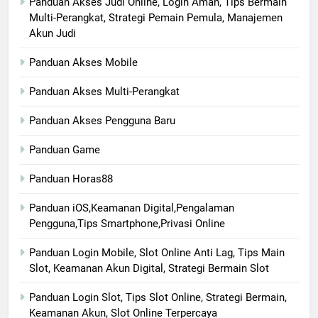
Panduan Akses Judi Online, Login Aman, Tips Bermain
Multi-Perangkat, Strategi Pemain Pemula, Manajemen
Akun Judi
Panduan Akses Mobile
Panduan Akses Multi-Perangkat
Panduan Akses Pengguna Baru
Panduan Game
Panduan Horas88
Panduan iOS,Keamanan Digital,Pengalaman
Pengguna,Tips Smartphone,Privasi Online
Panduan Login Mobile, Slot Online Anti Lag, Tips Main
Slot, Keamanan Akun Digital, Strategi Bermain Slot
Panduan Login Slot, Tips Slot Online, Strategi Bermain,
Keamanan Akun, Slot Online Terpercaya