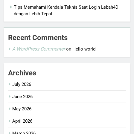
Tips Memahami Kendala Teknis Saat Login Lebah4D
dengan Lebih Tepat
Recent Comments
A WordPress Commenter
on
Hello world!
Archives
July 2026
June 2026
May 2026
April 2026
March 2026