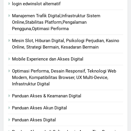
login edwinslot alternatif
Manajemen Trafik Digital,Infrastruktur Sistem
Online,Stabilitas Platform,Pengalaman
Pengguna,Optimasi Performa
Mesin Slot, Hiburan Digital, Psikologi Perjudian, Kasino
Online, Strategi Bermain, Kesadaran Bermain
Mobile Experience dan Akses Digital
Optimasi Performa, Desain Responsif, Teknologi Web
Modern, Kompatibilitas Browser, UX Multi-Device,
Infrastruktur Digital
Panduan Akses & Keamanan Digital
Panduan Akses Akun Digital
Panduan Akses Digital