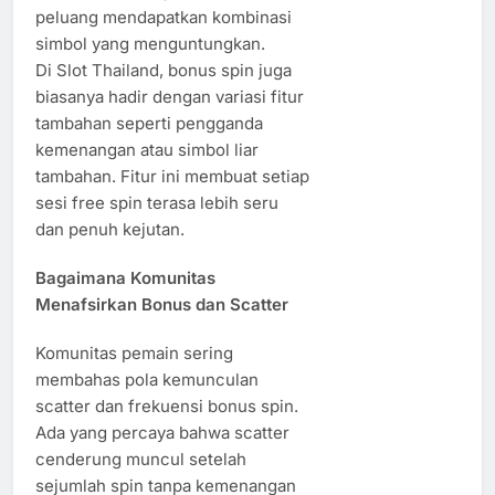
peluang mendapatkan kombinasi
simbol yang menguntungkan.
Di Slot Thailand, bonus spin juga
biasanya hadir dengan variasi fitur
tambahan seperti pengganda
kemenangan atau simbol liar
tambahan. Fitur ini membuat setiap
sesi free spin terasa lebih seru
dan penuh kejutan.
Bagaimana Komunitas
Menafsirkan Bonus dan Scatter
Komunitas pemain sering
membahas pola kemunculan
scatter dan frekuensi bonus spin.
Ada yang percaya bahwa scatter
cenderung muncul setelah
sejumlah spin tanpa kemenangan