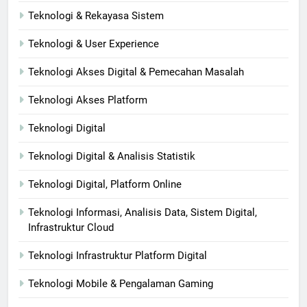
Teknologi & Rekayasa Sistem
Teknologi & User Experience
Teknologi Akses Digital & Pemecahan Masalah
Teknologi Akses Platform
Teknologi Digital
Teknologi Digital & Analisis Statistik
Teknologi Digital, Platform Online
Teknologi Informasi, Analisis Data, Sistem Digital,
Infrastruktur Cloud
Teknologi Infrastruktur Platform Digital
Teknologi Mobile & Pengalaman Gaming