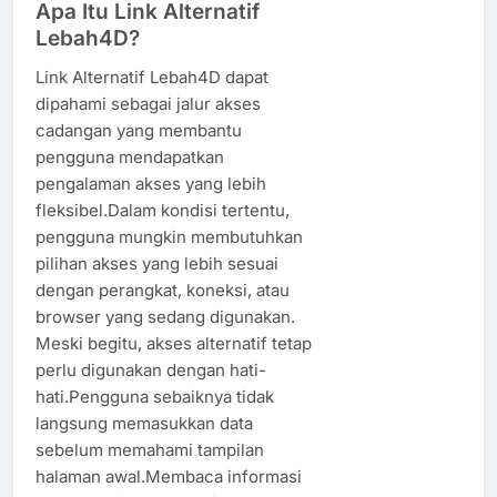
Apa Itu Link Alternatif
Lebah4D?
Link Alternatif Lebah4D dapat
dipahami sebagai jalur akses
cadangan yang membantu
pengguna mendapatkan
pengalaman akses yang lebih
fleksibel.Dalam kondisi tertentu,
pengguna mungkin membutuhkan
pilihan akses yang lebih sesuai
dengan perangkat, koneksi, atau
browser yang sedang digunakan.
Meski begitu, akses alternatif tetap
perlu digunakan dengan hati-
hati.Pengguna sebaiknya tidak
langsung memasukkan data
sebelum memahami tampilan
halaman awal.Membaca informasi