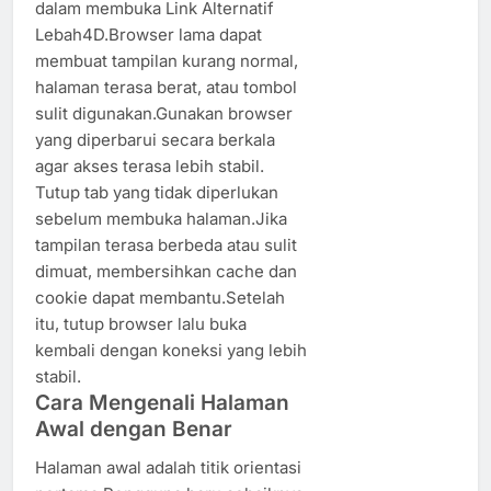
dalam membuka Link Alternatif
Lebah4D.Browser lama dapat
membuat tampilan kurang normal,
halaman terasa berat, atau tombol
sulit digunakan.Gunakan browser
yang diperbarui secara berkala
agar akses terasa lebih stabil.
Tutup tab yang tidak diperlukan
sebelum membuka halaman.Jika
tampilan terasa berbeda atau sulit
dimuat, membersihkan cache dan
cookie dapat membantu.Setelah
itu, tutup browser lalu buka
kembali dengan koneksi yang lebih
stabil.
Cara Mengenali Halaman
Awal dengan Benar
Halaman awal adalah titik orientasi