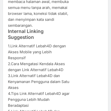
membaca halaman awal, membuka
semua menu tanpa arah, memakai
browser lama, koneksi tidak stabil,
dan menyimpan kata sandi
sembarangan.
Internal Linking
Suggestion
1.Link Alternatif Lebah4D dengan
Akses Mobile yang Lebih
Responsif
2.Cara Mengatasi Kendala Akses
dengan Link Alternatif Lebah4D
3.Link Alternatif Lebah4D dan
Kenyamanan Pengguna dalam Satu
Akses
4.Tips Link Alternatif Lebah4D agar
Pengguna Lebih Mudah
Beradaptasi