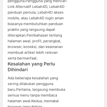
pengguna.Pengguna yang mencari
Link Alternatif Lebah4D, Lebah4D
panduan pemula, Lebah4D akses
mobile, atau Lebah4D login aman
biasanya membutuhkan panduan
praktis yang langsung dapat
diterapkan.Pembahasan tentang
halaman awal, profil, perangkat,
browser, koneksi, dan keamanan
membuat artikel lebih relevan
serta bermanfaat.
Kesalahan yang Perlu
Dihindari
Ada beberapa kesalahan yang
sering dilakukan pengguna
baru.Pertama, langsung membuka
semua menu tanpa membaca
halaman awal.Kedua, memakai
browser lama.Ketiga,