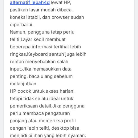
alternatif lebah4d
lewat HP,
pastikan layar mudah dibaca,
koneksi stabil, dan browser sudah
diperbarui.
Namun, pengguna tetap perlu
teliti.Layar kecil membuat
beberapa informasi terlihat lebih
ringkas.Keyboard sentuh juga lebih
rentan menyebabkan salah
input.Jika memasukkan data
penting, baca ulang sebelum
melanjutkan.
HP cocok untuk akses harian,
tetapi tidak selalu ideal untuk
pemeriksaan detail.Jika pengguna
perlu membaca pengaturan
panjang atau memeriksa profil
dengan lebih teliti, desktop bisa
menjadi pilihan yang lebih nyaman.