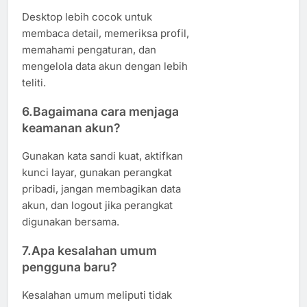
Desktop lebih cocok untuk
membaca detail, memeriksa profil,
memahami pengaturan, dan
mengelola data akun dengan lebih
teliti.
6.Bagaimana cara menjaga
keamanan akun?
Gunakan kata sandi kuat, aktifkan
kunci layar, gunakan perangkat
pribadi, jangan membagikan data
akun, dan logout jika perangkat
digunakan bersama.
7.Apa kesalahan umum
pengguna baru?
Kesalahan umum meliputi tidak