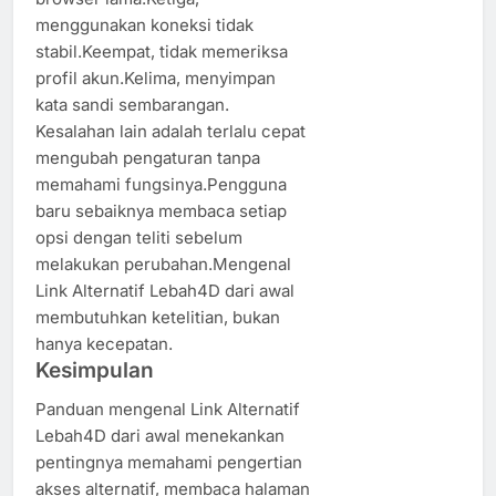
menggunakan koneksi tidak
stabil.Keempat, tidak memeriksa
profil akun.Kelima, menyimpan
kata sandi sembarangan.
Kesalahan lain adalah terlalu cepat
mengubah pengaturan tanpa
memahami fungsinya.Pengguna
baru sebaiknya membaca setiap
opsi dengan teliti sebelum
melakukan perubahan.Mengenal
Link Alternatif Lebah4D dari awal
membutuhkan ketelitian, bukan
hanya kecepatan.
Kesimpulan
Panduan mengenal Link Alternatif
Lebah4D dari awal menekankan
pentingnya memahami pengertian
akses alternatif, membaca halaman