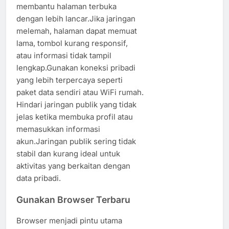
membantu halaman terbuka
dengan lebih lancar.Jika jaringan
melemah, halaman dapat memuat
lama, tombol kurang responsif,
atau informasi tidak tampil
lengkap.Gunakan koneksi pribadi
yang lebih terpercaya seperti
paket data sendiri atau WiFi rumah.
Hindari jaringan publik yang tidak
jelas ketika membuka profil atau
memasukkan informasi
akun.Jaringan publik sering tidak
stabil dan kurang ideal untuk
aktivitas yang berkaitan dengan
data pribadi.
Gunakan Browser Terbaru
Browser menjadi pintu utama