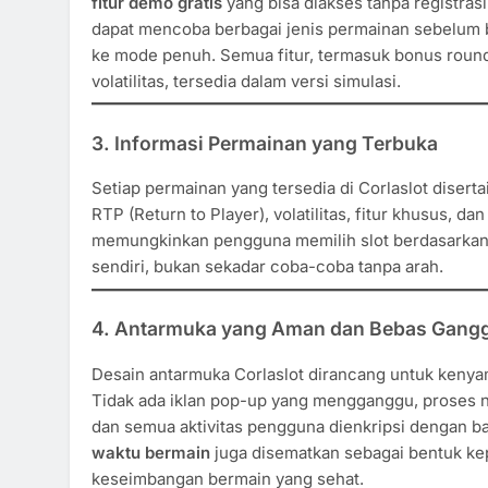
fitur demo gratis
yang bisa diakses tanpa registrasi
dapat mencoba berbagai jenis permainan sebelum
ke mode penuh. Semua fitur, termasuk bonus round,
volatilitas, tersedia dalam versi simulasi.
3. Informasi Permainan yang Terbuka
Setiap permainan yang tersedia di Corlaslot diserta
RTP (Return to Player), volatilitas, fitur khusus, dan 
memungkinkan pengguna memilih slot berdasarkan
sendiri, bukan sekadar coba-coba tanpa arah.
4. Antarmuka yang Aman dan Bebas Gang
Desain antarmuka Corlaslot dirancang untuk keny
Tidak ada iklan pop-up yang mengganggu, proses n
dan semua aktivitas pengguna dienkripsi dengan ba
waktu bermain
juga disematkan sebagai bentuk ke
keseimbangan bermain yang sehat.