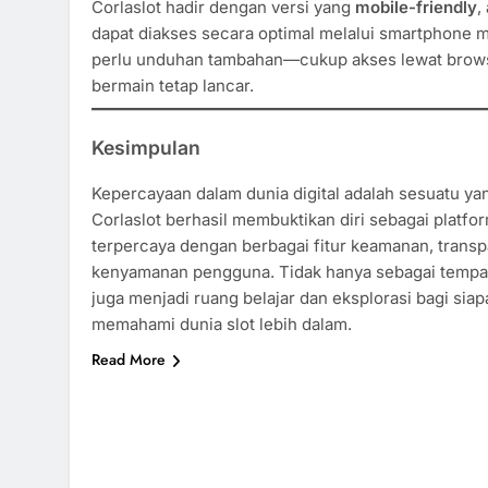
Corlaslot hadir dengan versi yang
mobile-friendly
,
dapat diakses secara optimal melalui smartphone m
perlu unduhan tambahan—cukup akses lewat brow
bermain tetap lancar.
Kesimpulan
Kepercayaan dalam dunia digital adalah sesuatu ya
Corlaslot berhasil membuktikan diri sebagai platfor
terpercaya dengan berbagai fitur keamanan, transp
kenyamanan pengguna. Tidak hanya sebagai tempat
juga menjadi ruang belajar dan eksplorasi bagi siap
memahami dunia slot lebih dalam.
Read More