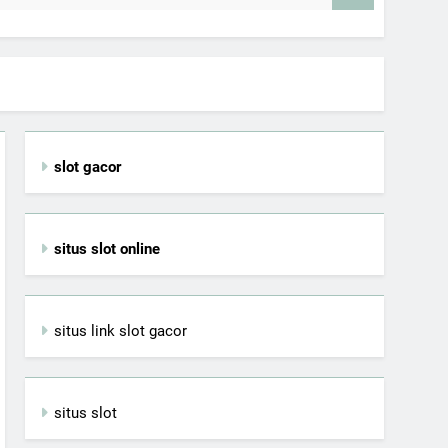
slot gacor
situs slot online
situs link slot gacor
situs slot