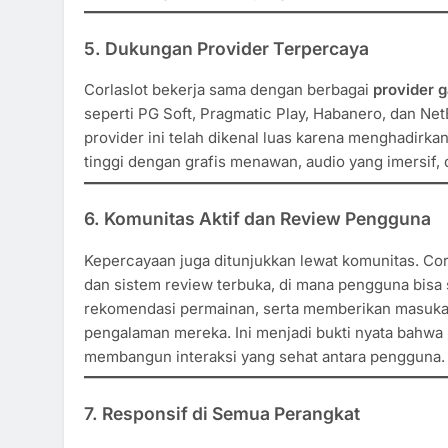
5. Dukungan Provider Terpercaya
Corlaslot bekerja sama dengan berbagai
provider 
seperti PG Soft, Pragmatic Play, Habanero, dan Net
provider ini telah dikenal luas karena menghadirkan
tinggi dengan grafis menawan, audio yang imersif, da
6. Komunitas Aktif dan Review Pengguna
Kepercayaan juga ditunjukkan lewat komunitas. Cor
dan sistem review terbuka, di mana pengguna bisa s
rekomendasi permainan, serta memberikan masuka
pengalaman mereka. Ini menjadi bukti nyata bahwa p
membangun interaksi yang sehat antara pengguna.
7. Responsif di Semua Perangkat