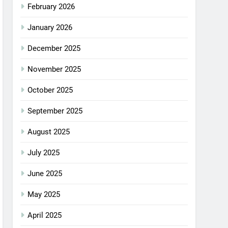
February 2026
January 2026
December 2025
November 2025
October 2025
September 2025
August 2025
July 2025
June 2025
May 2025
April 2025