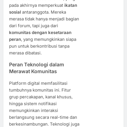
pada akhirnya memperkuat
ikatan
sosial
antaranggota. Mereka
merasa tidak hanya menjadi bagian
dari forum, tapi juga dari
komunitas dengan kesetaraan
peran
, yang memungkinkan siapa
pun untuk berkontribusi tanpa
merasa dibatasi.
Peran Teknologi dalam
Merawat Komunitas
Platform digital memfasilitasi
tumbuhnya komunitas ini. Fitur
grup percakapan, kanal khusus,
hingga sistem notifikasi
memungkinkan interaksi
berlangsung secara real-time dan
berkesinambungan. Teknologi juga