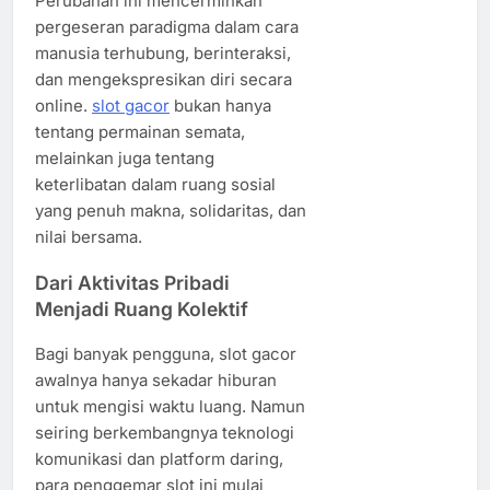
Perubahan ini mencerminkan
pergeseran paradigma dalam cara
manusia terhubung, berinteraksi,
dan mengekspresikan diri secara
online.
slot gacor
bukan hanya
tentang permainan semata,
melainkan juga tentang
keterlibatan dalam ruang sosial
yang penuh makna, solidaritas, dan
nilai bersama.
Dari Aktivitas Pribadi
Menjadi Ruang Kolektif
Bagi banyak pengguna, slot gacor
awalnya hanya sekadar hiburan
untuk mengisi waktu luang. Namun
seiring berkembangnya teknologi
komunikasi dan platform daring,
para penggemar slot ini mulai