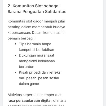
2.
Komunitas Slot sebagai
Sarana Penguatan Solidaritas
Komunitas slot gacor menjadi pilar
penting dalam membentuk budaya
kebersamaan. Dalam komunitas ini,
pemain berbagi:
Tips bermain tanpa
kompetisi berlebihan
Dukungan moral saat
mengalami kekalahan
beruntun
Kisah pribadi dan refleksi
dari pesan-pesan sosial
dalam game
Aktivitas seperti ini memperkuat
rasa persaudaraan digital
, di mana