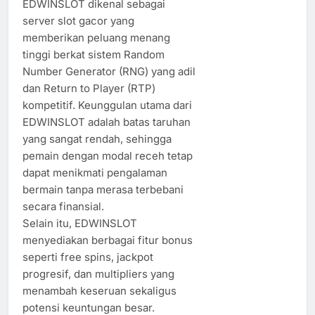
EDWINSLOT dikenal sebagai
server slot gacor yang
memberikan peluang menang
tinggi berkat sistem Random
Number Generator (RNG) yang adil
dan Return to Player (RTP)
kompetitif. Keunggulan utama dari
EDWINSLOT adalah batas taruhan
yang sangat rendah, sehingga
pemain dengan modal receh tetap
dapat menikmati pengalaman
bermain tanpa merasa terbebani
secara finansial.
Selain itu, EDWINSLOT
menyediakan berbagai fitur bonus
seperti free spins, jackpot
progresif, dan multipliers yang
menambah keseruan sekaligus
potensi keuntungan besar.