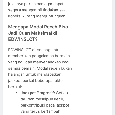
jalannya permainan agar dapat
segera mengambil tindakan saat
kondisi kurang menguntungkan.
Mengapa Modal Receh Bisa
Jadi Cuan Maksimal di
EDWINSLOT?
EDWINSLOT dirancang untuk
memberikan pengalaman bermain
yang adil dan menyenangkan bagi
semua pemain. Modal receh bukan
halangan untuk mendapatkan
jackpot berkat beberapa faktor
berikut:
Jackpot Progresif:
Setiap
taruhan meskipun kecil,
berkontribusi pada jackpot
yang terus bertambah