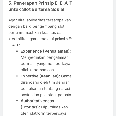
5.
Penerapan Prinsip E-E-A-T
untuk Slot Bertema Sosial
Agar nilai solidaritas tersampaikan
dengan baik, pengembang slot
perlu memastikan kualitas dan
kredibilitas game melalui
prinsip E-
E-A-T
:
Experience (Pengalaman):
Menyediakan pengalaman
bermain yang memperkaya
nilai kebersamaan
Expertise (Keahlian):
Game
dirancang oleh tim dengan
pemahaman tentang narasi
sosial dan psikologi pemain
Authoritativeness
(Otoritas):
Dipublikasikan
oleh platform terpercaya