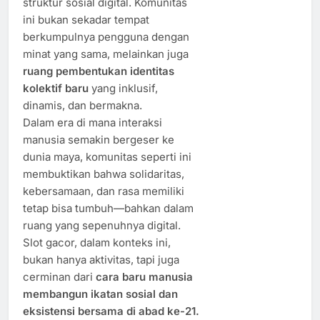
struktur sosial digital. Komunitas
ini bukan sekadar tempat
berkumpulnya pengguna dengan
minat yang sama, melainkan juga
ruang pembentukan identitas
kolektif baru
yang inklusif,
dinamis, dan bermakna.
Dalam era di mana interaksi
manusia semakin bergeser ke
dunia maya, komunitas seperti ini
membuktikan bahwa solidaritas,
kebersamaan, dan rasa memiliki
tetap bisa tumbuh—bahkan dalam
ruang yang sepenuhnya digital.
Slot gacor, dalam konteks ini,
bukan hanya aktivitas, tapi juga
cerminan dari
cara baru manusia
membangun ikatan sosial dan
eksistensi bersama di abad ke-21.