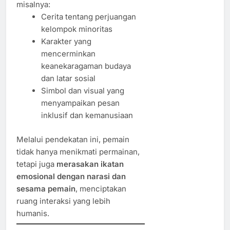
misalnya:
Cerita tentang perjuangan
kelompok minoritas
Karakter yang
mencerminkan
keanekaragaman budaya
dan latar sosial
Simbol dan visual yang
menyampaikan pesan
inklusif dan kemanusiaan
Melalui pendekatan ini, pemain
tidak hanya menikmati permainan,
tetapi juga
merasakan ikatan
emosional dengan narasi dan
sesama pemain
, menciptakan
ruang interaksi yang lebih
humanis.