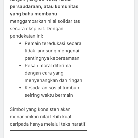
persaudaraan, atau komunitas
yang bahu membahu
menggambarkan nilai solidaritas
secara eksplisit. Dengan
pendekatan ini:
Pemain teredukasi secara
tidak langsung mengenai
pentingnya kebersamaan
Pesan moral diterima
dengan cara yang
menyenangkan dan ringan
Kesadaran sosial tumbuh
seiring waktu bermain
Simbol yang konsisten akan
menanamkan nilai lebih kuat
daripada hanya melalui teks naratif.