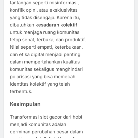
tantangan seperti misinformasi,
konflik opini, atau eksklusivitas
yang tidak disengaja. Karena itu,
dibutuhkan
kesadaran kolektif
untuk menjaga ruang komunitas
tetap sehat, terbuka, dan produktif.
Nilai seperti empati, keterbukaan,
dan etika digital menjadi penting
dalam mempertahankan kualitas
komunitas sekaligus menghindari
polarisasi yang bisa memecah
identitas kolektif yang telah
terbentuk.
Kesimpulan
Transformasi slot gacor dari hobi
menjadi komunitas adalah
cerminan perubahan besar dalam