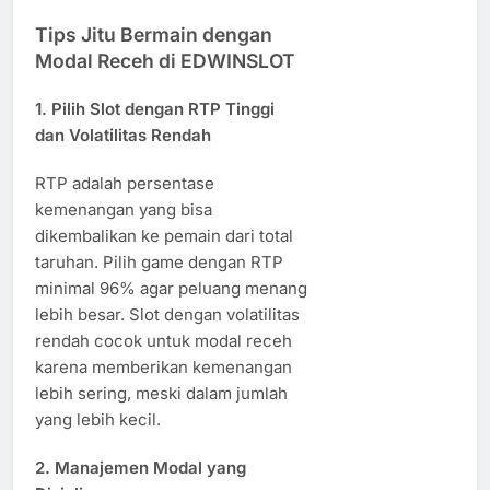
Tips Jitu Bermain dengan
Modal Receh di EDWINSLOT
1. Pilih Slot dengan RTP Tinggi
dan Volatilitas Rendah
RTP adalah persentase
kemenangan yang bisa
dikembalikan ke pemain dari total
taruhan. Pilih game dengan RTP
minimal 96% agar peluang menang
lebih besar. Slot dengan volatilitas
rendah cocok untuk modal receh
karena memberikan kemenangan
lebih sering, meski dalam jumlah
yang lebih kecil.
2. Manajemen Modal yang