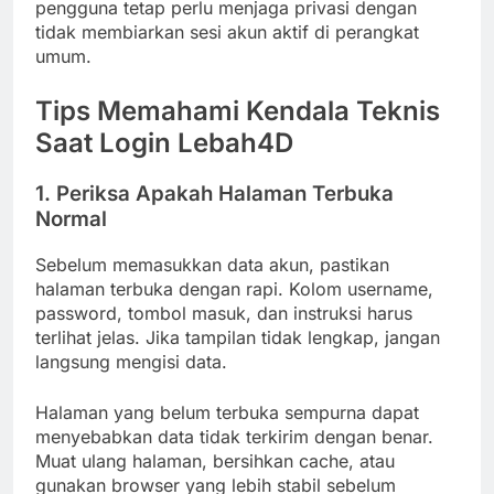
pengguna tetap perlu menjaga privasi dengan
tidak membiarkan sesi akun aktif di perangkat
umum.
Tips Memahami Kendala Teknis
Saat Login Lebah4D
1. Periksa Apakah Halaman Terbuka
Normal
Sebelum memasukkan data akun, pastikan
halaman terbuka dengan rapi. Kolom username,
password, tombol masuk, dan instruksi harus
terlihat jelas. Jika tampilan tidak lengkap, jangan
langsung mengisi data.
Halaman yang belum terbuka sempurna dapat
menyebabkan data tidak terkirim dengan benar.
Muat ulang halaman, bersihkan cache, atau
gunakan browser yang lebih stabil sebelum