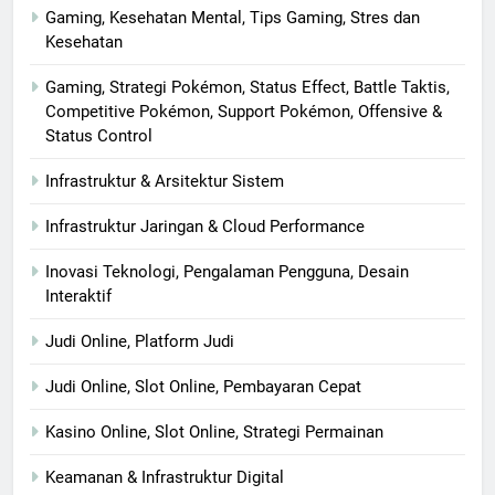
Gaming, Kesehatan Mental, Tips Gaming, Stres dan
Kesehatan
Gaming, Strategi Pokémon, Status Effect, Battle Taktis,
Competitive Pokémon, Support Pokémon, Offensive &
Status Control
Infrastruktur & Arsitektur Sistem
Infrastruktur Jaringan & Cloud Performance
Inovasi Teknologi, Pengalaman Pengguna, Desain
Interaktif
Judi Online, Platform Judi
Judi Online, Slot Online, Pembayaran Cepat
Kasino Online, Slot Online, Strategi Permainan
Keamanan & Infrastruktur Digital