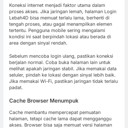
Koneksi internet menjadi faktor utama dalam
proses akses. Jika jaringan lemah, halaman Login
Lebah4D bisa memuat terlalu lama, berhenti di
tengah proses, atau gagal menampilkan elemen
tertentu. Pengguna mobile sering mengalami
kondisi ini saat berpindah lokasi atau berada di
area dengan sinyal rendah.
Sebelum mencoba login ulang, pastikan koneksi
berjalan normal. Coba buka halaman lain untuk
melihat apakah jaringan stabil. Jika memakai data
seluler, pindah ke lokasi dengan sinyal lebih baik.
Jika memakai Wi-Fi, pastikan jaringan tidak terlalu
padat.
Cache Browser Menumpuk
Cache membantu mempercepat pemuatan
halaman, tetapi cache lama dapat mengganggu
akses. Browser bisa saja memuat versi halaman