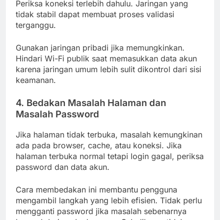
Periksa koneksi terlebih dahulu. Jaringan yang
tidak stabil dapat membuat proses validasi
terganggu.
Gunakan jaringan pribadi jika memungkinkan.
Hindari Wi-Fi publik saat memasukkan data akun
karena jaringan umum lebih sulit dikontrol dari sisi
keamanan.
4. Bedakan Masalah Halaman dan
Masalah Password
Jika halaman tidak terbuka, masalah kemungkinan
ada pada browser, cache, atau koneksi. Jika
halaman terbuka normal tetapi login gagal, periksa
password dan data akun.
Cara membedakan ini membantu pengguna
mengambil langkah yang lebih efisien. Tidak perlu
mengganti password jika masalah sebenarnya