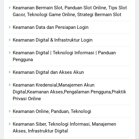
Keamanan Bermain Slot, Panduan Slot Online, Tips Slot
Gacor, Teknologi Game Online, Strategi Bermain Slot
Keamanan Data dan Persiapan Login
Keamanan Digital & Infrastruktur Login
Keamanan Digital | Teknologi Informasi | Panduan
Pengguna
Keamanan Digital dan Akses Akun
Keamanan Kredensial,Manajemen Akun
Digital,Keamanan Akses,Pengalaman Pengguna,Praktik
Privasi Online
Keamanan Online, Panduan, Teknologi
Keamanan Siber, Teknologi Informasi, Manajemen
Akses, Infrastruktur Digital