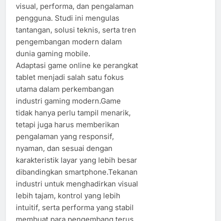
visual, performa, dan pengalaman
pengguna. Studi ini mengulas
tantangan, solusi teknis, serta tren
pengembangan modern dalam
dunia gaming mobile.
Adaptasi game online ke perangkat
tablet menjadi salah satu fokus
utama dalam perkembangan
industri gaming modern.Game
tidak hanya perlu tampil menarik,
tetapi juga harus memberikan
pengalaman yang responsif,
nyaman, dan sesuai dengan
karakteristik layar yang lebih besar
dibandingkan smartphone.Tekanan
industri untuk menghadirkan visual
lebih tajam, kontrol yang lebih
intuitif, serta performa yang stabil
membuat para pengembang terus