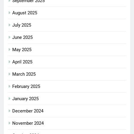
September 2025
August 2025
July 2025
June 2025
May 2025
April 2025
March 2025
February 2025
January 2025
December 2024
November 2024