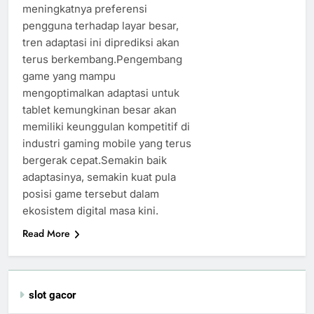
meningkatnya preferensi
pengguna terhadap layar besar,
tren adaptasi ini diprediksi akan
terus berkembang.Pengembang
game yang mampu
mengoptimalkan adaptasi untuk
tablet kemungkinan besar akan
memiliki keunggulan kompetitif di
industri gaming mobile yang terus
bergerak cepat.Semakin baik
adaptasinya, semakin kuat pula
posisi game tersebut dalam
ekosistem digital masa kini.
Read More
slot gacor