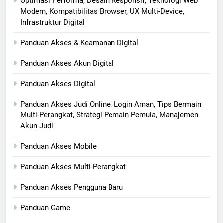
Optimasi Performa, Desain Responsif, Teknologi Web
Modern, Kompatibilitas Browser, UX Multi-Device,
Infrastruktur Digital
Panduan Akses & Keamanan Digital
Panduan Akses Akun Digital
Panduan Akses Digital
Panduan Akses Judi Online, Login Aman, Tips Bermain
Multi-Perangkat, Strategi Pemain Pemula, Manajemen
Akun Judi
Panduan Akses Mobile
Panduan Akses Multi-Perangkat
Panduan Akses Pengguna Baru
Panduan Game