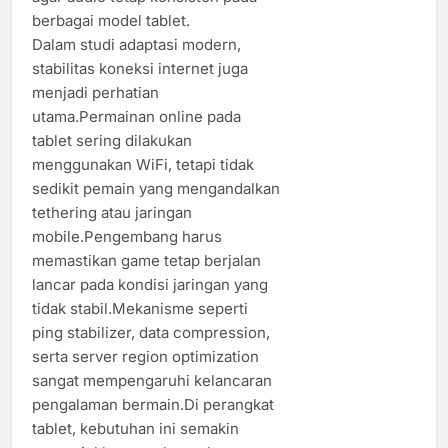
berbagai model tablet.
Dalam studi adaptasi modern,
stabilitas koneksi internet juga
menjadi perhatian
utama.Permainan online pada
tablet sering dilakukan
menggunakan WiFi, tetapi tidak
sedikit pemain yang mengandalkan
tethering atau jaringan
mobile.Pengembang harus
memastikan game tetap berjalan
lancar pada kondisi jaringan yang
tidak stabil.Mekanisme seperti
ping stabilizer, data compression,
serta server region optimization
sangat mempengaruhi kelancaran
pengalaman bermain.Di perangkat
tablet, kebutuhan ini semakin