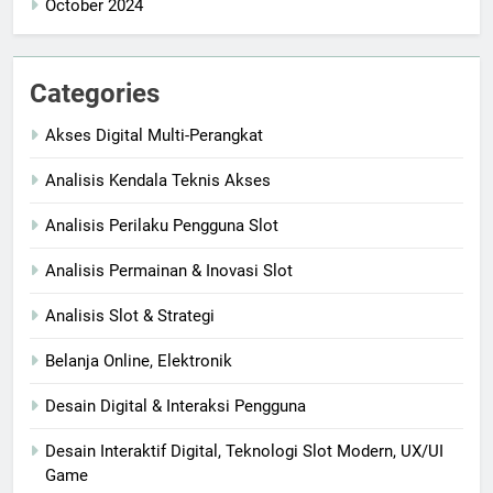
October 2024
Categories
Akses Digital Multi-Perangkat
Analisis Kendala Teknis Akses
Analisis Perilaku Pengguna Slot
Analisis Permainan & Inovasi Slot
Analisis Slot & Strategi
Belanja Online, Elektronik
Desain Digital & Interaksi Pengguna
Desain Interaktif Digital, Teknologi Slot Modern, UX/UI
Game