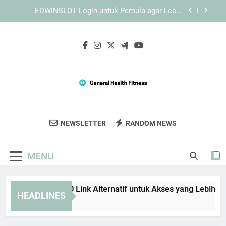
Skip
Login Edwinslot dan Solusi Kendala Akses di
to
Smartphone
content
Lebah4D Login Lewat HP dengan Langkah yang
Mudah Dipahami untuk Akses Mobile yang Lebih
Aman
Panduan TIARA4D Link Alternatif untuk Akses
yang Lebih Stabil
EDWINSLOT Login untuk Pemula agar Lebih
Mudah Memahami Sistem
Login Edwinslot dan Solusi Kendala Akses di
Smartphone
General Health
Dapatkan Tips Dan Produk Untuk
Lebah4D Login Lewat HP dengan Langkah yang
NEWSLETTER
RANDOM NEWS
Fitness
Mudah Dipahami untuk Akses Mobile yang Lebih
Kebugaran Optimal Di General Health
Aman
Fitness.
MENU
nduan TIARA4D Link Alternatif untuk Akses yang Lebih Stabil
HEADLINES
Weeks Ago