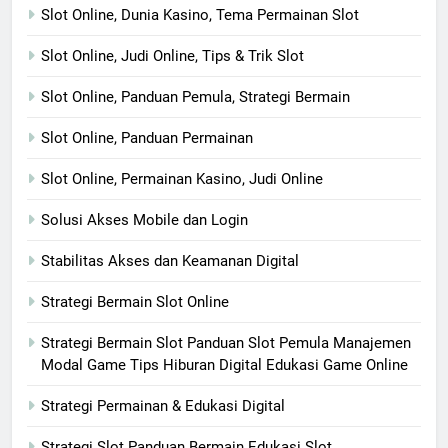
Slot Online, Dunia Kasino, Tema Permainan Slot
Slot Online, Judi Online, Tips & Trik Slot
Slot Online, Panduan Pemula, Strategi Bermain
Slot Online, Panduan Permainan
Slot Online, Permainan Kasino, Judi Online
Solusi Akses Mobile dan Login
Stabilitas Akses dan Keamanan Digital
Strategi Bermain Slot Online
Strategi Bermain Slot Panduan Slot Pemula Manajemen
Modal Game Tips Hiburan Digital Edukasi Game Online
Strategi Permainan & Edukasi Digital
Strategi Slot Panduan Bermain Edukasi Slot