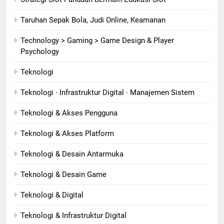
Taruhan Sepak Bola, Judi Online, Keamanan
Technology > Gaming > Game Design & Player
Psychology
Teknologi
Teknologi · Infrastruktur Digital · Manajemen Sistem
Teknologi & Akses Pengguna
Teknologi & Akses Platform
Teknologi & Desain Antarmuka
Teknologi & Desain Game
Teknologi & Digital
Teknologi & Infrastruktur Digital