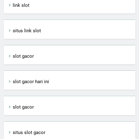
link slot
situs link slot
slot gacor
slot gacor hari ini
slot gacor
situs slot gacor