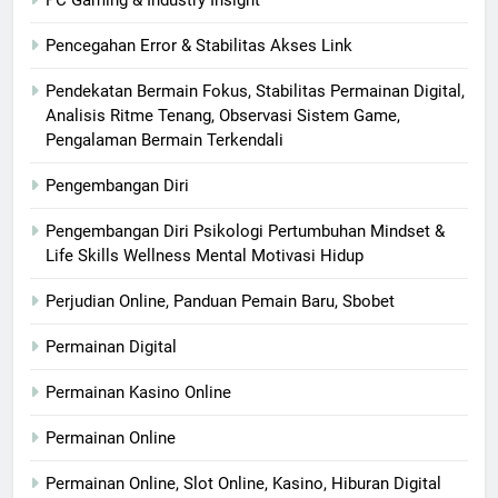
PC Gaming & Industry Insight
Pencegahan Error & Stabilitas Akses Link
Pendekatan Bermain Fokus, Stabilitas Permainan Digital,
Analisis Ritme Tenang, Observasi Sistem Game,
Pengalaman Bermain Terkendali
Pengembangan Diri
Pengembangan Diri Psikologi Pertumbuhan Mindset &
Life Skills Wellness Mental Motivasi Hidup
Perjudian Online, Panduan Pemain Baru, Sbobet
Permainan Digital
Permainan Kasino Online
Permainan Online
Permainan Online, Slot Online, Kasino, Hiburan Digital