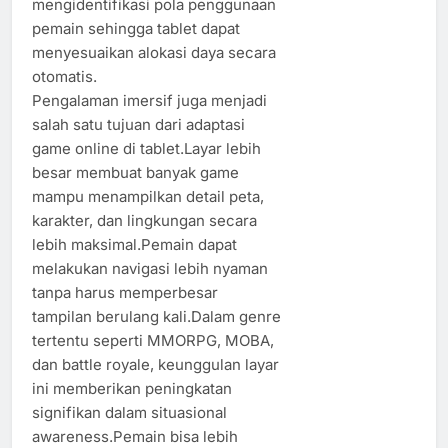
mengidentifikasi pola penggunaan
pemain sehingga tablet dapat
menyesuaikan alokasi daya secara
otomatis.
Pengalaman imersif juga menjadi
salah satu tujuan dari adaptasi
game online di tablet.Layar lebih
besar membuat banyak game
mampu menampilkan detail peta,
karakter, dan lingkungan secara
lebih maksimal.Pemain dapat
melakukan navigasi lebih nyaman
tanpa harus memperbesar
tampilan berulang kali.Dalam genre
tertentu seperti MMORPG, MOBA,
dan battle royale, keunggulan layar
ini memberikan peningkatan
signifikan dalam situasional
awareness.Pemain bisa lebih