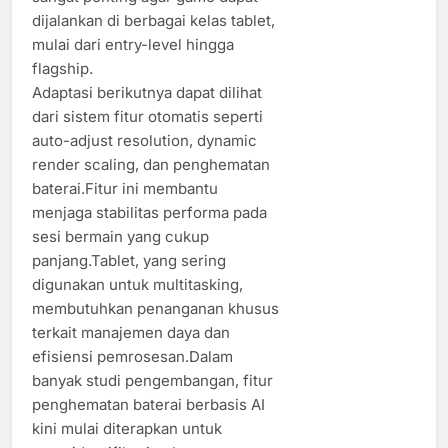
dijalankan di berbagai kelas tablet,
mulai dari entry-level hingga
flagship.
Adaptasi berikutnya dapat dilihat
dari sistem fitur otomatis seperti
auto-adjust resolution, dynamic
render scaling, dan penghematan
baterai.Fitur ini membantu
menjaga stabilitas performa pada
sesi bermain yang cukup
panjang.Tablet, yang sering
digunakan untuk multitasking,
membutuhkan penanganan khusus
terkait manajemen daya dan
efisiensi pemrosesan.Dalam
banyak studi pengembangan, fitur
penghematan baterai berbasis AI
kini mulai diterapkan untuk