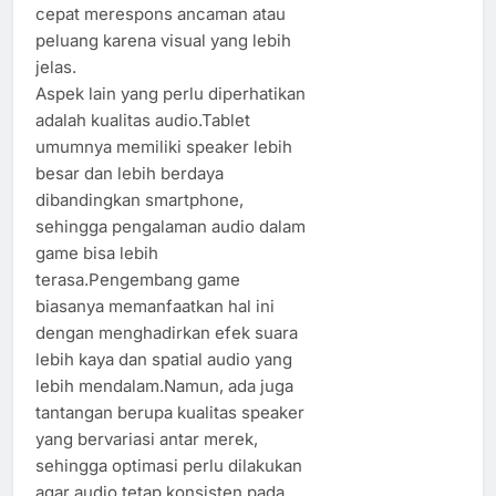
cepat merespons ancaman atau
peluang karena visual yang lebih
jelas.
Aspek lain yang perlu diperhatikan
adalah kualitas audio.Tablet
umumnya memiliki speaker lebih
besar dan lebih berdaya
dibandingkan smartphone,
sehingga pengalaman audio dalam
game bisa lebih
terasa.Pengembang game
biasanya memanfaatkan hal ini
dengan menghadirkan efek suara
lebih kaya dan spatial audio yang
lebih mendalam.Namun, ada juga
tantangan berupa kualitas speaker
yang bervariasi antar merek,
sehingga optimasi perlu dilakukan
agar audio tetap konsisten pada