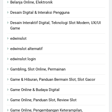
Belanja Online, Elektronik
Desain Digital & Interaksi Pengguna
Desain Interaktif Digital, Teknologi Slot Modern, UX/UI
Game
edwinslot
edwinslot alternatif
edwinslot login
Gambling, Slot Online, Permainan
Game & Hiburan, Panduan Bermain Slot, Slot Gacor
Game Online & Budaya Digital
Game Online, Panduan Slot, Review Slot
Game Online, Pengembangan Keterampilan,