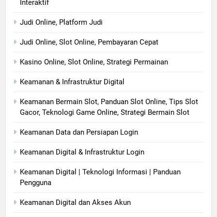
Interaktif
Judi Online, Platform Judi
Judi Online, Slot Online, Pembayaran Cepat
Kasino Online, Slot Online, Strategi Permainan
Keamanan & Infrastruktur Digital
Keamanan Bermain Slot, Panduan Slot Online, Tips Slot
Gacor, Teknologi Game Online, Strategi Bermain Slot
Keamanan Data dan Persiapan Login
Keamanan Digital & Infrastruktur Login
Keamanan Digital | Teknologi Informasi | Panduan
Pengguna
Keamanan Digital dan Akses Akun