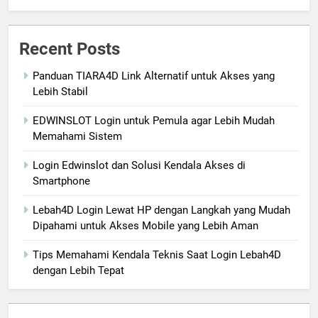
Recent Posts
Panduan TIARA4D Link Alternatif untuk Akses yang
Lebih Stabil
EDWINSLOT Login untuk Pemula agar Lebih Mudah
Memahami Sistem
Login Edwinslot dan Solusi Kendala Akses di
Smartphone
Lebah4D Login Lewat HP dengan Langkah yang Mudah
Dipahami untuk Akses Mobile yang Lebih Aman
Tips Memahami Kendala Teknis Saat Login Lebah4D
dengan Lebih Tepat