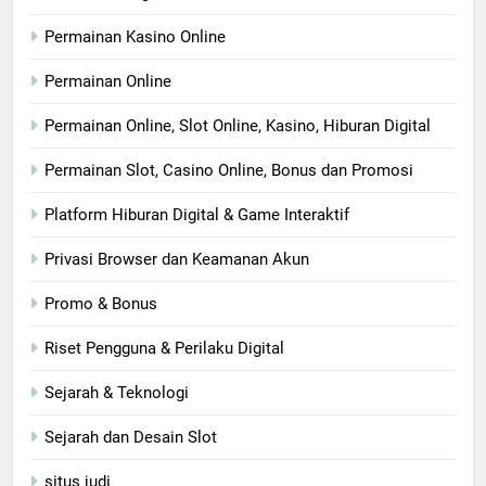
Permainan Kasino Online
Permainan Online
Permainan Online, Slot Online, Kasino, Hiburan Digital
Permainan Slot, Casino Online, Bonus dan Promosi
Platform Hiburan Digital & Game Interaktif
Privasi Browser dan Keamanan Akun
Promo & Bonus
Riset Pengguna & Perilaku Digital
Sejarah & Teknologi
Sejarah dan Desain Slot
situs judi