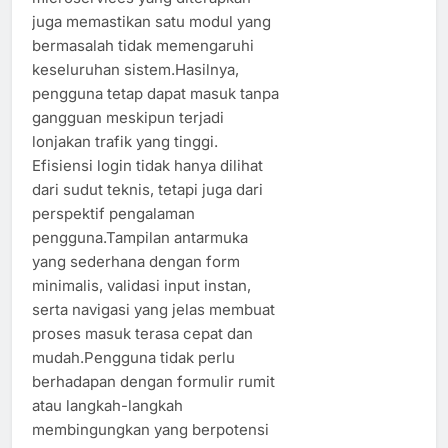
juga memastikan satu modul yang
bermasalah tidak memengaruhi
keseluruhan sistem.Hasilnya,
pengguna tetap dapat masuk tanpa
gangguan meskipun terjadi
lonjakan trafik yang tinggi.
Efisiensi login tidak hanya dilihat
dari sudut teknis, tetapi juga dari
perspektif pengalaman
pengguna.Tampilan antarmuka
yang sederhana dengan form
minimalis, validasi input instan,
serta navigasi yang jelas membuat
proses masuk terasa cepat dan
mudah.Pengguna tidak perlu
berhadapan dengan formulir rumit
atau langkah-langkah
membingungkan yang berpotensi