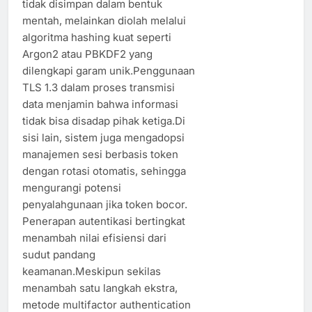
tidak disimpan dalam bentuk
mentah, melainkan diolah melalui
algoritma hashing kuat seperti
Argon2 atau PBKDF2 yang
dilengkapi garam unik.Penggunaan
TLS 1.3 dalam proses transmisi
data menjamin bahwa informasi
tidak bisa disadap pihak ketiga.Di
sisi lain, sistem juga mengadopsi
manajemen sesi berbasis token
dengan rotasi otomatis, sehingga
mengurangi potensi
penyalahgunaan jika token bocor.
Penerapan autentikasi bertingkat
menambah nilai efisiensi dari
sudut pandang
keamanan.Meskipun sekilas
menambah satu langkah ekstra,
metode multifactor authentication