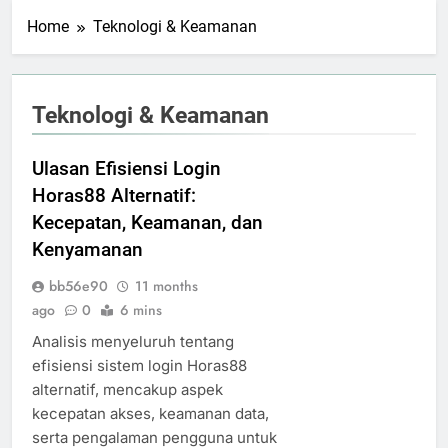
Home
Teknologi & Keamanan
Teknologi & Keamanan
Ulasan Efisiensi Login
Horas88 Alternatif:
Kecepatan, Keamanan, dan
Kenyamanan
bb56e90
11 months
ago
0
6 mins
Analisis menyeluruh tentang
efisiensi sistem login Horas88
alternatif, mencakup aspek
kecepatan akses, keamanan data,
serta pengalaman pengguna untuk