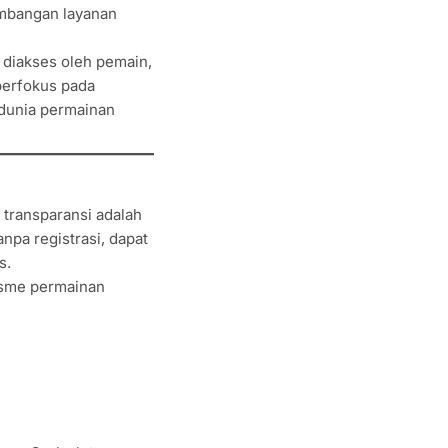
embangan layanan
diakses oleh pemain,
erfokus pada
dunia permainan
 transparansi adalah
npa registrasi, dapat
s.
isme permainan