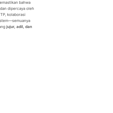
memastikan bahwa
 dan dipercaya oleh
RTP, kolaborasi
 sistem—semuanya
yang
jujur, adil, dan