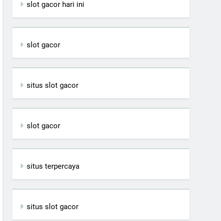
slot gacor hari ini
slot gacor
situs slot gacor
slot gacor
situs terpercaya
situs slot gacor