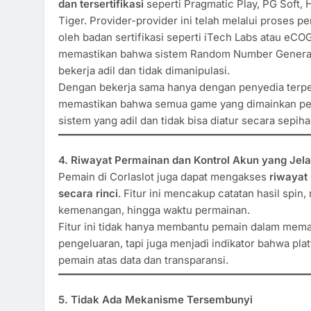
dan tersertifikasi
seperti Pragmatic Play, PG Soft,
Tiger. Provider-provider ini telah melalui proses 
oleh badan sertifikasi seperti iTech Labs atau eC
memastikan bahwa sistem Random Number Genera
bekerja adil dan tidak dimanipulasi.
Dengan bekerja sama hanya dengan penyedia terpe
memastikan bahwa semua game yang dimainkan pe
sistem yang adil dan tidak bisa diatur secara sepiha
4. Riwayat Permainan dan Kontrol Akun yang Jel
Pemain di Corlaslot juga dapat mengakses
riwayat
secara rinci
. Fitur ini mencakup catatan hasil spin,
kemenangan, hingga waktu permainan.
Fitur ini tidak hanya membantu pemain dalam mem
pengeluaran, tapi juga menjadi indikator bahwa pl
pemain atas data dan transparansi.
5. Tidak Ada Mekanisme Tersembunyi