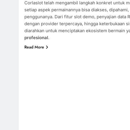
Corlaslot telah mengambil langkah konkret untuk 
setiap aspek permainannya bisa diakses, dipahami,
penggunanya. Dari fitur slot demo, penyajian data 
dengan provider terpercaya, hingga keterbukaan
diarahkan untuk menciptakan ekosistem bermain 
profesional
.
Read More