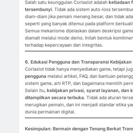
Salah satu keunggulan Corlaslot adalah
ketiadaan f
tersembunyi
. Tidak ada sistem auto-loss tersembun
diam-diam jika pemain menang besar, dan tidak ada 
seperti yang banyak ditemui pada platform berkuali
Semua mekanisme dijelaskan dalam deskripsi game
diamati melalui mode demo. Inilah bentuk komitme
terhadap kepercayaan dan integritas.
6. Edukasi Pengguna dan Transparansi Kebijakan
Corlaslot tidak hanya menyediakan game, tetapi ju
pengguna
melalui artikel, FAQ, dan bantuan pelang
sistem game, arti RTP, dan bagaimana memilih per
Selain itu,
kebijakan privasi, syarat layanan, dan
ditampilkan secara terbuka
. Tidak ada aturan ter
merugikan pemain, dan ini menjadi standar etika y
dunia permainan digital.
Kesimpulan: Bermain dengan Tenang Berkat Tran