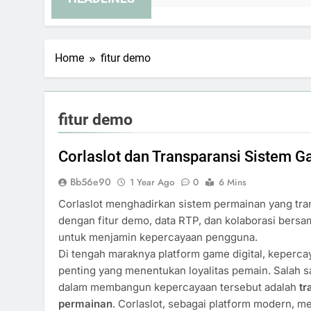
Home
fitur demo
fitur demo
Corlaslot dan Transparansi Sistem 
Bb56e90
1 Year Ago
0
6 Mins
Corlaslot menghadirkan sistem permainan yang tra
dengan fitur demo, data RTP, dan kolaborasi bersa
untuk menjamin kepercayaan pengguna.
Di tengah maraknya platform game digital, keperca
penting yang menentukan loyalitas pemain. Salah s
dalam membangun kepercayaan tersebut adalah
tr
permainan
. Corlaslot, sebagai platform modern, m