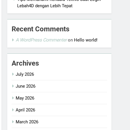
Lebah4D dengan Lebih Tepat
Recent Comments
A WordPress Commenter
on
Hello world!
Archives
July 2026
June 2026
May 2026
April 2026
March 2026