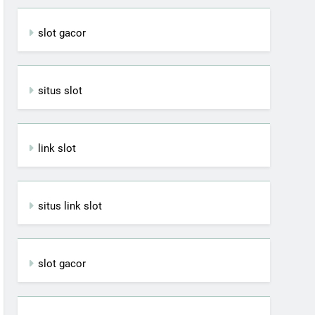
slot gacor
situs slot
link slot
situs link slot
slot gacor