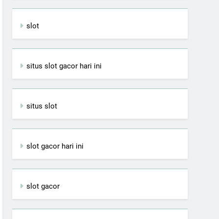
slot
situs slot gacor hari ini
situs slot
slot gacor hari ini
slot gacor