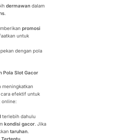
bih
dermawan
dalam
ns
.
memberikan
promosi
faatkan untuk
r pekan dengan pola
 Pola Slot Gacor
n meningkatkan
 cara efektif untuk
 online:
l
terlebih dahulu
am
kondisi gacor
. Jika
ikkan
taruhan
.
 Tertentu