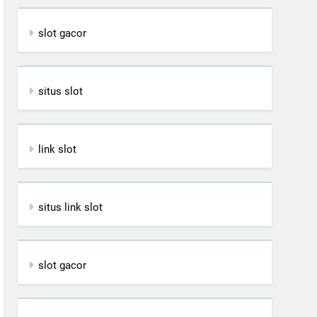
slot gacor
situs slot
link slot
situs link slot
slot gacor