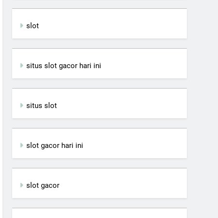
slot
situs slot gacor hari ini
situs slot
slot gacor hari ini
slot gacor