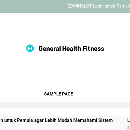
EDWINSLOT Login untuk Pemul
Login Edwinslot da
Lebah4D Login Lewat HP dengan Langkah yang Mudah Dipahami
Panduan TIARA4D Link Alt
EDWINSLOT Login untuk Pemul
Login Edwinslot da
eral Health Fitness
Tips Dan Produk Untuk Kebugaran Optimal Di General Health Fi
Lebah4D Login Lewat HP dengan Langkah yang Mudah Dipahami
SAMPLE PAGE
ula agar Lebih Mudah Memahami Sistem
Login Edwinsl
2 Months Ago