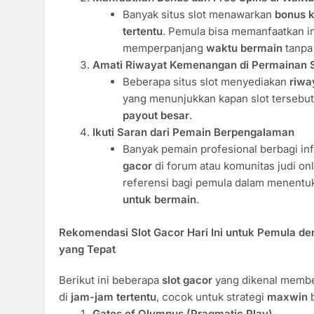
Banyak situs slot menawarkan
bonus 
tertentu
. Pemula bisa memanfaatkan in
memperpanjang
waktu bermain
tanpa
Amati Riwayat Kemenangan di Permainan S
Beberapa situs slot menyediakan
riwa
yang menunjukkan kapan slot tersebu
payout besar
.
Ikuti Saran dari Pemain Berpengalaman
Banyak pemain profesional berbagi i
gacor
di forum atau komunitas judi onli
referensi bagi pemula dalam menent
untuk bermain
.
Rekomendasi Slot Gacor Hari Ini untuk Pemula d
yang Tepat
Berikut ini beberapa
slot gacor
yang dikenal memb
di
jam-jam tertentu
, cocok untuk strategi
maxwin
b
Gates of Olympus (Pragmatic Play)