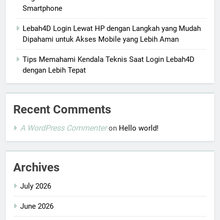
Smartphone
Lebah4D Login Lewat HP dengan Langkah yang Mudah
Dipahami untuk Akses Mobile yang Lebih Aman
Tips Memahami Kendala Teknis Saat Login Lebah4D
dengan Lebih Tepat
Recent Comments
A WordPress Commenter
on
Hello world!
Archives
July 2026
June 2026