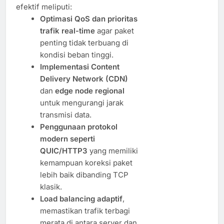
efektif meliputi:
Optimasi QoS dan prioritas
trafik real-time
agar paket
penting tidak terbuang di
kondisi beban tinggi.
Implementasi Content
Delivery Network (CDN)
dan
edge node regional
untuk mengurangi jarak
transmisi data.
Penggunaan protokol
modern seperti
QUIC/HTTP3
yang memiliki
kemampuan koreksi paket
lebih baik dibanding TCP
klasik.
Load balancing adaptif
,
memastikan trafik terbagi
merata di antara server dan