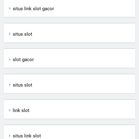
situs link slot gacor
situs slot
slot gacor
situs slot
link slot
situs link slot