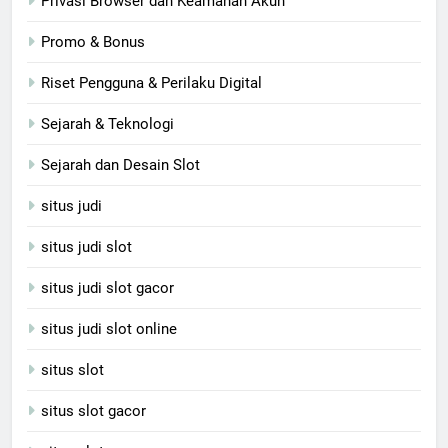
Privasi Browser dan Keamanan Akun
Promo & Bonus
Riset Pengguna & Perilaku Digital
Sejarah & Teknologi
Sejarah dan Desain Slot
situs judi
situs judi slot
situs judi slot gacor
situs judi slot online
situs slot
situs slot gacor