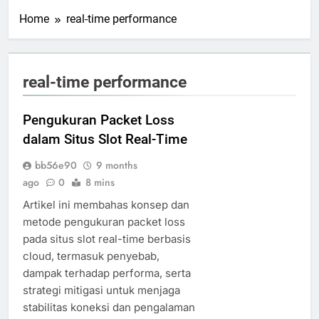
Home
real-time performance
real-time performance
Pengukuran Packet Loss
dalam Situs Slot Real-Time
bb56e90
9 months
ago
0
8 mins
Artikel ini membahas konsep dan
metode pengukuran packet loss
pada situs slot real-time berbasis
cloud, termasuk penyebab,
dampak terhadap performa, serta
strategi mitigasi untuk menjaga
stabilitas koneksi dan pengalaman