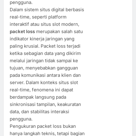
pengguna.
Dalam sistem situs digital berbasis
real-time, seperti platform
interaktif atau situs slot modern,
packet loss
merupakan salah satu
indikator kinerja jaringan yang
paling krusial. Packet loss terjadi
ketika sebagian data yang dikirim
melalui jaringan tidak sampai ke
tujuan, menyebabkan gangguan
pada komunikasi antara klien dan
server. Dalam konteks situs slot
real-time, fenomena ini dapat
berdampak langsung pada
sinkronisasi tampilan, keakuratan
data, dan stabilitas interaksi
pengguna.
Pengukuran packet loss bukan
hanya langkah teknis, tetapi bagian