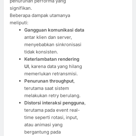
penurunan performa yang
signifikan.
Beberapa dampak utamanya
meliputi:
Gangguan komunikasi data
antar klien dan server,
menyebabkan sinkronisasi
tidak konsisten.
Keterlambatan rendering
UI
, karena data yang hilang
memerlukan retransmisi.
Penurunan throughput
,
terutama saat sistem
melakukan retry berulang.
Distorsi interaksi pengguna
,
terutama pada event real-
time seperti rotasi, input,
atau animasi yang
bergantung pada