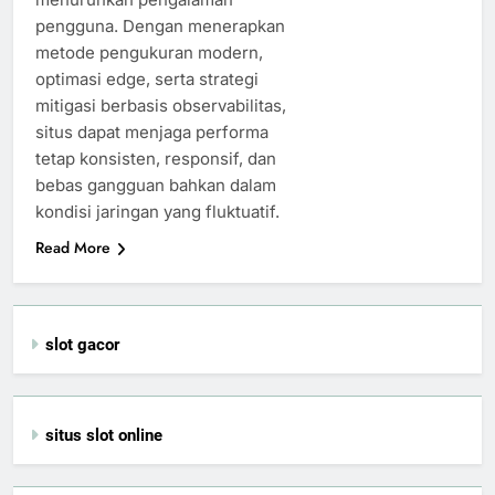
pengguna. Dengan menerapkan
metode pengukuran modern,
optimasi edge, serta strategi
mitigasi berbasis observabilitas,
situs dapat menjaga performa
tetap konsisten, responsif, dan
bebas gangguan bahkan dalam
kondisi jaringan yang fluktuatif.
Read More
slot gacor
situs slot online