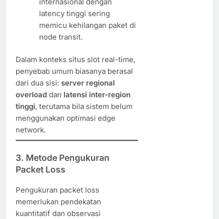
internasional dengan
latency tinggi sering
memicu kehilangan paket di
node transit.
Dalam konteks situs slot real-time,
penyebab umum biasanya berasal
dari dua sisi:
server regional
overload
dan
latensi inter-region
tinggi
, terutama bila sistem belum
menggunakan optimasi edge
network.
3. Metode Pengukuran
Packet Loss
Pengukuran packet loss
memerlukan pendekatan
kuantitatif dan observasi