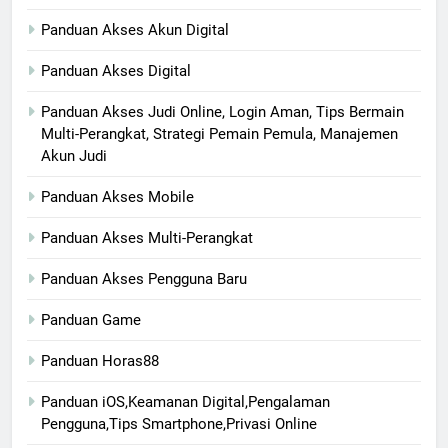
Panduan Akses Akun Digital
Panduan Akses Digital
Panduan Akses Judi Online, Login Aman, Tips Bermain
Multi-Perangkat, Strategi Pemain Pemula, Manajemen
Akun Judi
Panduan Akses Mobile
Panduan Akses Multi-Perangkat
Panduan Akses Pengguna Baru
Panduan Game
Panduan Horas88
Panduan iOS,Keamanan Digital,Pengalaman
Pengguna,Tips Smartphone,Privasi Online