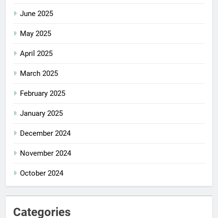
June 2025
May 2025
April 2025
March 2025
February 2025
January 2025
December 2024
November 2024
October 2024
Categories