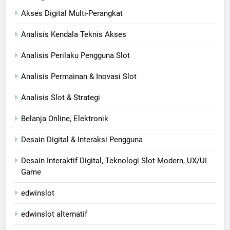
Akses Digital Multi-Perangkat
Analisis Kendala Teknis Akses
Analisis Perilaku Pengguna Slot
Analisis Permainan & Inovasi Slot
Analisis Slot & Strategi
Belanja Online, Elektronik
Desain Digital & Interaksi Pengguna
Desain Interaktif Digital, Teknologi Slot Modern, UX/UI
Game
edwinslot
edwinslot alternatif