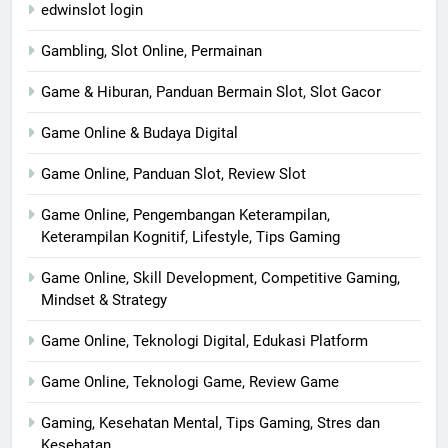
edwinslot login
Gambling, Slot Online, Permainan
Game & Hiburan, Panduan Bermain Slot, Slot Gacor
Game Online & Budaya Digital
Game Online, Panduan Slot, Review Slot
Game Online, Pengembangan Keterampilan,
Keterampilan Kognitif, Lifestyle, Tips Gaming
Game Online, Skill Development, Competitive Gaming,
Mindset & Strategy
Game Online, Teknologi Digital, Edukasi Platform
Game Online, Teknologi Game, Review Game
Gaming, Kesehatan Mental, Tips Gaming, Stres dan
Kesehatan