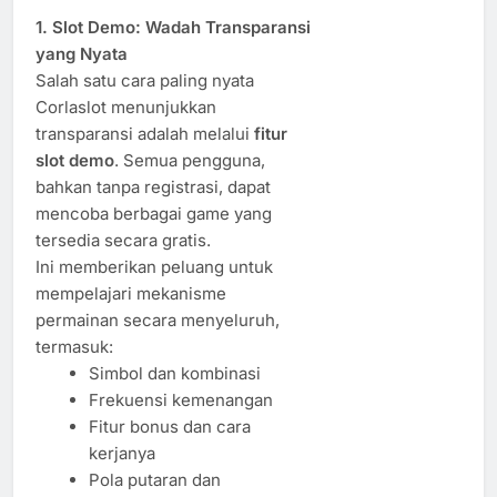
1. Slot Demo: Wadah Transparansi
yang Nyata
Salah satu cara paling nyata
Corlaslot menunjukkan
transparansi adalah melalui
fitur
slot demo
. Semua pengguna,
bahkan tanpa registrasi, dapat
mencoba berbagai game yang
tersedia secara gratis.
Ini memberikan peluang untuk
mempelajari mekanisme
permainan secara menyeluruh,
termasuk:
Simbol dan kombinasi
Frekuensi kemenangan
Fitur bonus dan cara
kerjanya
Pola putaran dan