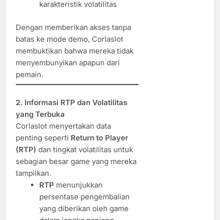
karakteristik volatilitas
Dengan memberikan akses tanpa
batas ke mode demo, Corlaslot
membuktikan bahwa mereka tidak
menyembunyikan apapun dari
pemain.
2. Informasi RTP dan Volatilitas
yang Terbuka
Corlaslot menyertakan data
penting seperti
Return to Player
(RTP)
dan tingkat volatilitas untuk
sebagian besar game yang mereka
tampilkan.
RTP
menunjukkan
persentase pengembalian
yang diberikan oleh game