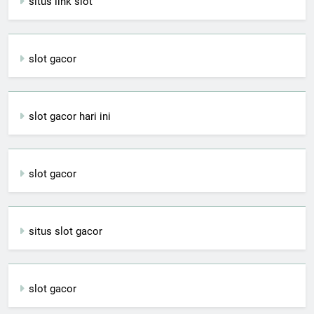
situs link slot
slot gacor
slot gacor hari ini
slot gacor
situs slot gacor
slot gacor