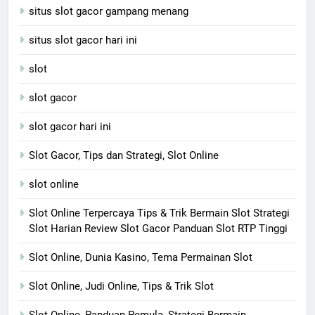
situs slot gacor gampang menang
situs slot gacor hari ini
slot
slot gacor
slot gacor hari ini
Slot Gacor, Tips dan Strategi, Slot Online
slot online
Slot Online Terpercaya Tips & Trik Bermain Slot Strategi
Slot Harian Review Slot Gacor Panduan Slot RTP Tinggi
Slot Online, Dunia Kasino, Tema Permainan Slot
Slot Online, Judi Online, Tips & Trik Slot