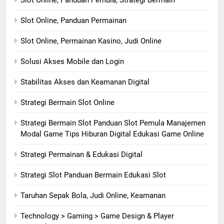
Slot Online, Panduan Pemula, Strategi Bermain
Slot Online, Panduan Permainan
Slot Online, Permainan Kasino, Judi Online
Solusi Akses Mobile dan Login
Stabilitas Akses dan Keamanan Digital
Strategi Bermain Slot Online
Strategi Bermain Slot Panduan Slot Pemula Manajemen
Modal Game Tips Hiburan Digital Edukasi Game Online
Strategi Permainan & Edukasi Digital
Strategi Slot Panduan Bermain Edukasi Slot
Taruhan Sepak Bola, Judi Online, Keamanan
Technology > Gaming > Game Design & Player