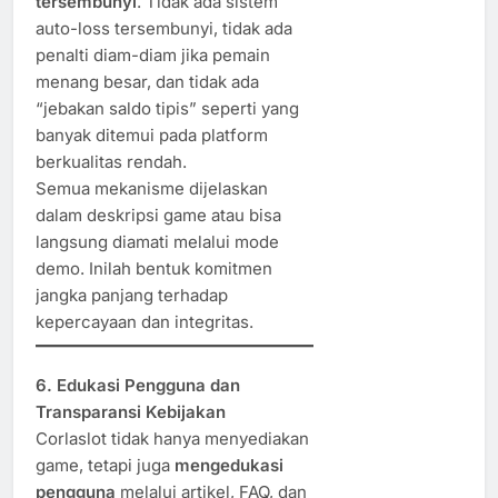
tersembunyi
. Tidak ada sistem
auto-loss tersembunyi, tidak ada
penalti diam-diam jika pemain
menang besar, dan tidak ada
“jebakan saldo tipis” seperti yang
banyak ditemui pada platform
berkualitas rendah.
Semua mekanisme dijelaskan
dalam deskripsi game atau bisa
langsung diamati melalui mode
demo. Inilah bentuk komitmen
jangka panjang terhadap
kepercayaan dan integritas.
6. Edukasi Pengguna dan
Transparansi Kebijakan
Corlaslot tidak hanya menyediakan
game, tetapi juga
mengedukasi
pengguna
melalui artikel, FAQ, dan