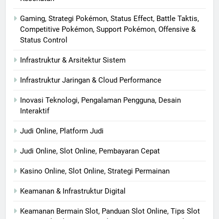
Gaming, Strategi Pokémon, Status Effect, Battle Taktis,
Competitive Pokémon, Support Pokémon, Offensive &
Status Control
Infrastruktur & Arsitektur Sistem
Infrastruktur Jaringan & Cloud Performance
Inovasi Teknologi, Pengalaman Pengguna, Desain
Interaktif
Judi Online, Platform Judi
Judi Online, Slot Online, Pembayaran Cepat
Kasino Online, Slot Online, Strategi Permainan
Keamanan & Infrastruktur Digital
Keamanan Bermain Slot, Panduan Slot Online, Tips Slot