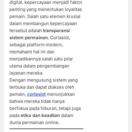
digital, kepercayaan menjadi faktor
penting yang menentukan loyalitas
pemain. Salah satu elemen krusial
dalam membangun kepercayaan
tersebut adalah
transparansi
sistem permainan
. Corlaslot,
sebagai platform modern,
memahami hal ini dan
menjadikannya salah satu pilar
utama dalam pengembangan
layanan mereka.
Dengan mengusung sistem yang
terbuka dan dapat diakses oleh
pemain,
corlaslot
menunjukkan
bahwa mereka tidak hanya
berfokus pada hiburan, tetapi juga
pada
etika dan keadilan
dalam
dunia permainan online.