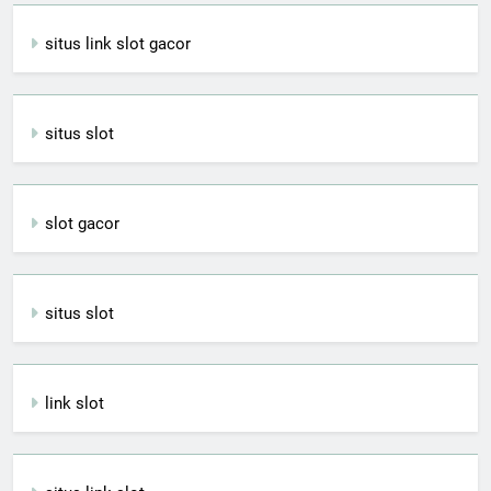
situs link slot gacor
situs slot
slot gacor
situs slot
link slot