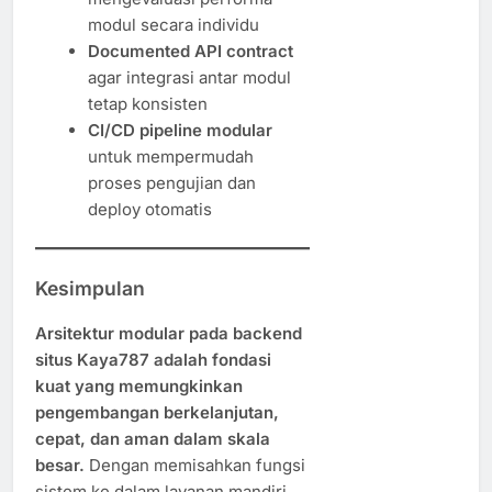
modul secara individu
Documented API contract
agar integrasi antar modul
tetap konsisten
CI/CD pipeline modular
untuk mempermudah
proses pengujian dan
deploy otomatis
Kesimpulan
Arsitektur modular pada backend
situs Kaya787 adalah fondasi
kuat yang memungkinkan
pengembangan berkelanjutan,
cepat, dan aman dalam skala
besar.
Dengan memisahkan fungsi
sistem ke dalam layanan mandiri,