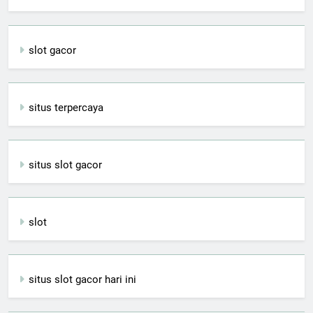
slot gacor
situs terpercaya
situs slot gacor
slot
situs slot gacor hari ini