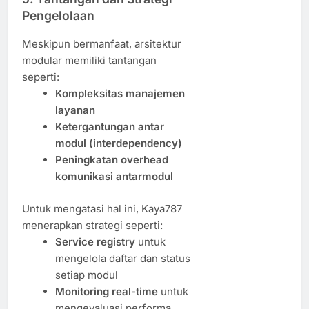
Pengelolaan
Meskipun bermanfaat, arsitektur
modular memiliki tantangan
seperti:
Kompleksitas manajemen
layanan
Ketergantungan antar
modul (interdependency)
Peningkatan overhead
komunikasi antarmodul
Untuk mengatasi hal ini, Kaya787
menerapkan strategi seperti:
Service registry
untuk
mengelola daftar dan status
setiap modul
Monitoring real-time
untuk
mengevaluasi performa