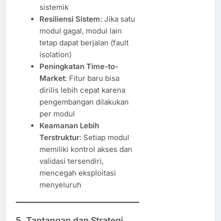
sistemik
Resiliensi Sistem
: Jika satu
modul gagal, modul lain
tetap dapat berjalan (fault
isolation)
Peningkatan Time-to-
Market
: Fitur baru bisa
dirilis lebih cepat karena
pengembangan dilakukan
per modul
Keamanan Lebih
Terstruktur
: Setiap modul
memiliki kontrol akses dan
validasi tersendiri,
mencegah eksploitasi
menyeluruh
5. Tantangan dan Strategi