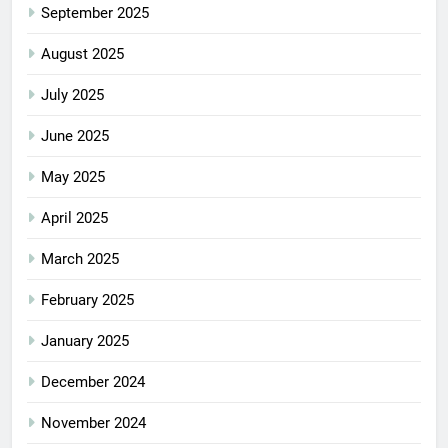
September 2025
August 2025
July 2025
June 2025
May 2025
April 2025
March 2025
February 2025
January 2025
December 2024
November 2024