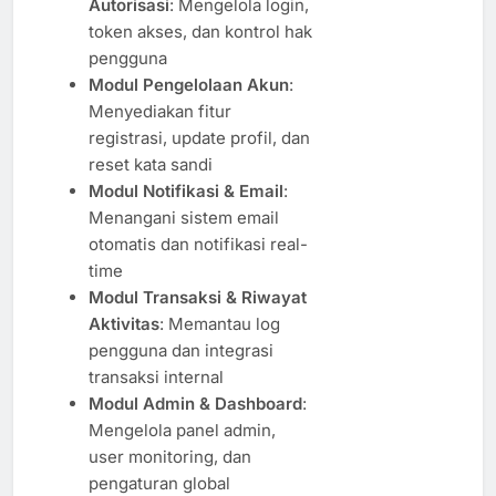
Autorisasi
: Mengelola login,
token akses, dan kontrol hak
pengguna
Modul Pengelolaan Akun
:
Menyediakan fitur
registrasi, update profil, dan
reset kata sandi
Modul Notifikasi & Email
:
Menangani sistem email
otomatis dan notifikasi real-
time
Modul Transaksi & Riwayat
Aktivitas
: Memantau log
pengguna dan integrasi
transaksi internal
Modul Admin & Dashboard
:
Mengelola panel admin,
user monitoring, dan
pengaturan global