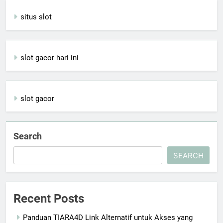
situs slot
slot gacor hari ini
slot gacor
Search
SEARCH
Recent Posts
Panduan TIARA4D Link Alternatif untuk Akses yang