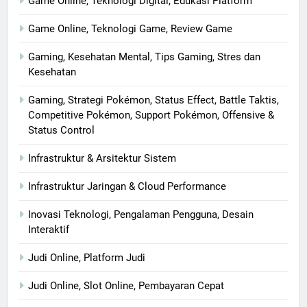
Game Online, Teknologi Digital, Edukasi Platform
Game Online, Teknologi Game, Review Game
Gaming, Kesehatan Mental, Tips Gaming, Stres dan
Kesehatan
Gaming, Strategi Pokémon, Status Effect, Battle Taktis,
Competitive Pokémon, Support Pokémon, Offensive &
Status Control
Infrastruktur & Arsitektur Sistem
Infrastruktur Jaringan & Cloud Performance
Inovasi Teknologi, Pengalaman Pengguna, Desain
Interaktif
Judi Online, Platform Judi
Judi Online, Slot Online, Pembayaran Cepat