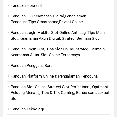
Panduan Horas88
Panduan iOS,Keamanan Digital,Pengalaman
Pengguna,Tips Smartphone,Privasi Online
Panduan Login Mobile, Slot Online Anti Lag, Tips Main
Slot, Keamanan Akun Digital, Strategi Bermain Slot
Panduan Login Slot, Tips Slot Online, Strategi Bermain,
Keamanan Akun, Slot Online Terpercaya
Panduan Pengguna Baru
Panduan Platform Online & Pengalaman Pengguna
Panduan Slot Online, Strategi Slot Profesional, Optimasi
Peluang Menang, Tips & Trik Gaming, Bonus dan Jackpot
Slot
Panduan Teknologi