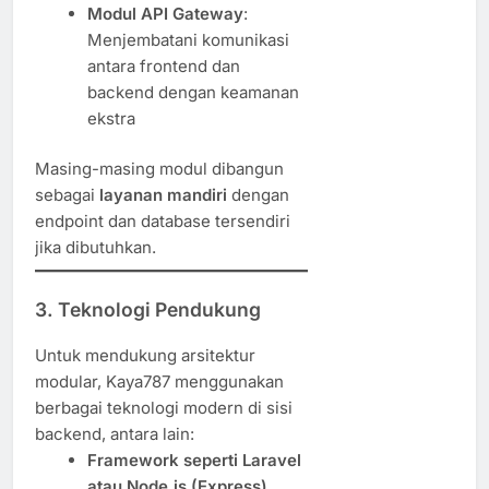
Modul API Gateway
:
Menjembatani komunikasi
antara frontend dan
backend dengan keamanan
ekstra
Masing-masing modul dibangun
sebagai
layanan mandiri
dengan
endpoint dan database tersendiri
jika dibutuhkan.
3. Teknologi Pendukung
Untuk mendukung arsitektur
modular, Kaya787 menggunakan
berbagai teknologi modern di sisi
backend, antara lain:
Framework seperti Laravel
atau Node.js (Express)