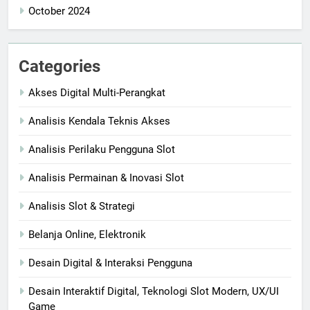
October 2024
Categories
Akses Digital Multi-Perangkat
Analisis Kendala Teknis Akses
Analisis Perilaku Pengguna Slot
Analisis Permainan & Inovasi Slot
Analisis Slot & Strategi
Belanja Online, Elektronik
Desain Digital & Interaksi Pengguna
Desain Interaktif Digital, Teknologi Slot Modern, UX/UI
Game