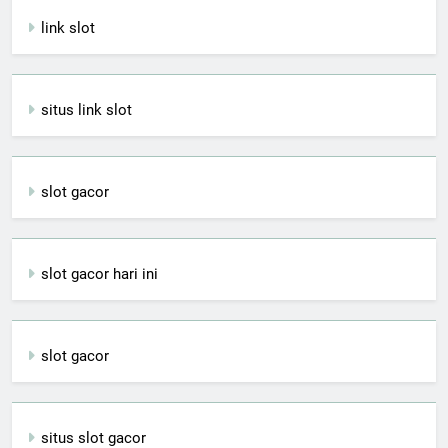
link slot
situs link slot
slot gacor
slot gacor hari ini
slot gacor
situs slot gacor