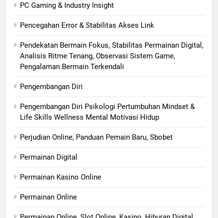
PC Gaming & Industry Insight
Pencegahan Error & Stabilitas Akses Link
Pendekatan Bermain Fokus, Stabilitas Permainan Digital,
Analisis Ritme Tenang, Observasi Sistem Game,
Pengalaman Bermain Terkendali
Pengembangan Diri
Pengembangan Diri Psikologi Pertumbuhan Mindset &
Life Skills Wellness Mental Motivasi Hidup
Perjudian Online, Panduan Pemain Baru, Sbobet
Permainan Digital
Permainan Kasino Online
Permainan Online
Permainan Online, Slot Online, Kasino, Hiburan Digital