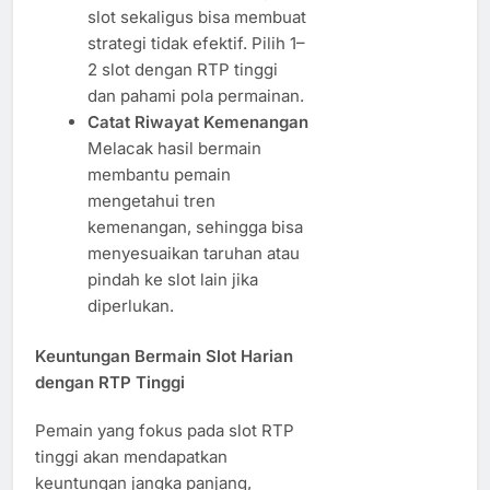
slot sekaligus bisa membuat
strategi tidak efektif. Pilih 1–
2 slot dengan RTP tinggi
dan pahami pola permainan.
Catat Riwayat Kemenangan
Melacak hasil bermain
membantu pemain
mengetahui tren
kemenangan, sehingga bisa
menyesuaikan taruhan atau
pindah ke slot lain jika
diperlukan.
Keuntungan Bermain Slot Harian
dengan RTP Tinggi
Pemain yang fokus pada slot RTP
tinggi akan mendapatkan
keuntungan jangka panjang,