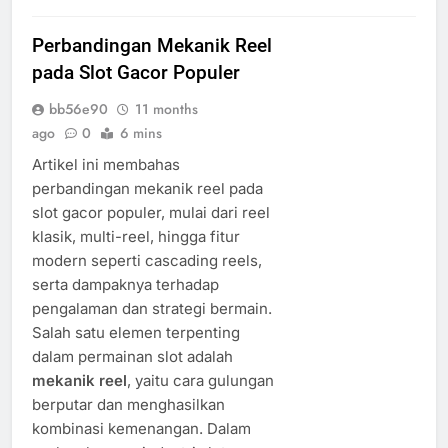
Perbandingan Mekanik Reel
pada Slot Gacor Populer
bb56e90
11 months
ago
0
6 mins
Artikel ini membahas
perbandingan mekanik reel pada
slot gacor populer, mulai dari reel
klasik, multi-reel, hingga fitur
modern seperti cascading reels,
serta dampaknya terhadap
pengalaman dan strategi bermain.
Salah satu elemen terpenting
dalam permainan slot adalah
mekanik reel
, yaitu cara gulungan
berputar dan menghasilkan
kombinasi kemenangan. Dalam