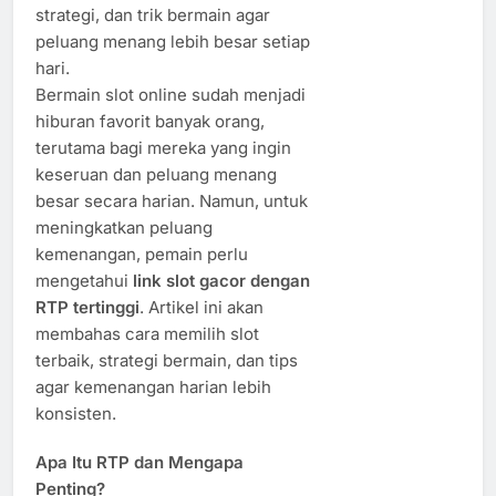
strategi, dan trik bermain agar
peluang menang lebih besar setiap
hari.
Bermain slot online sudah menjadi
hiburan favorit banyak orang,
terutama bagi mereka yang ingin
keseruan dan peluang menang
besar secara harian. Namun, untuk
meningkatkan peluang
kemenangan, pemain perlu
mengetahui
link slot gacor dengan
RTP tertinggi
. Artikel ini akan
membahas cara memilih slot
terbaik, strategi bermain, dan tips
agar kemenangan harian lebih
konsisten.
Apa Itu RTP dan Mengapa
Penting?