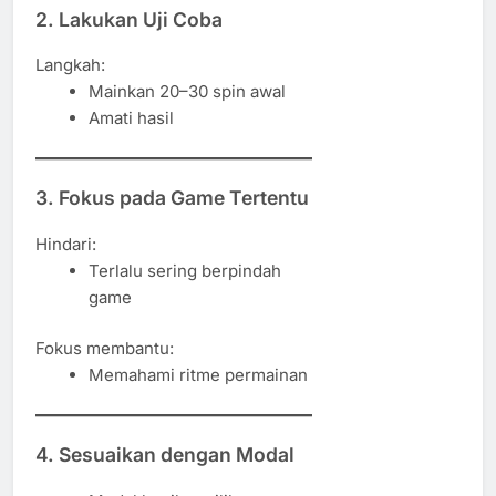
2. Lakukan Uji Coba
Langkah:
Mainkan 20–30 spin awal
Amati hasil
3. Fokus pada Game Tertentu
Hindari:
Terlalu sering berpindah
game
Fokus membantu:
Memahami ritme permainan
4. Sesuaikan dengan Modal