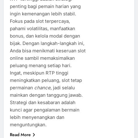
penting bagi pemain harian yang
ingin kemenangan lebih stabil.
Fokus pada slot terpercaya,
pahami volatilitas, manfaatkan
bonus, dan kelola modal dengan
bijak. Dengan langkah-langkah ini,
Anda bisa menikmati keseruan slot
online sambil memaksimalkan
peluang menang setiap hari.
Ingat, meskipun RTP tinggi
meningkatkan peluang, slot tetap
permainan
chance
, jadi selalu
mainkan dengan tanggung jawab.
Strategi dan kesabaran adalah
kunci agar pengalaman bermain
lebih menyenangkan dan
menguntungkan.
Read More