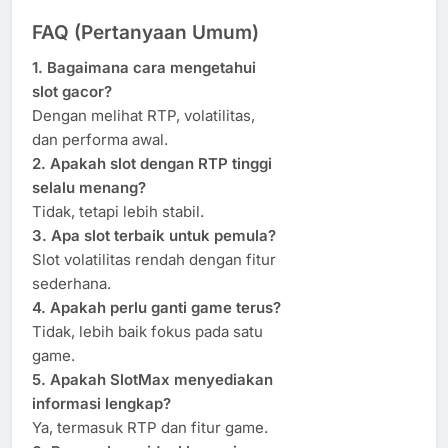
FAQ (Pertanyaan Umum)
1. Bagaimana cara mengetahui
slot gacor?
Dengan melihat RTP, volatilitas,
dan performa awal.
2. Apakah slot dengan RTP tinggi
selalu menang?
Tidak, tetapi lebih stabil.
3. Apa slot terbaik untuk pemula?
Slot volatilitas rendah dengan fitur
sederhana.
4. Apakah perlu ganti game terus?
Tidak, lebih baik fokus pada satu
game.
5. Apakah SlotMax menyediakan
informasi lengkap?
Ya, termasuk RTP dan fitur game.