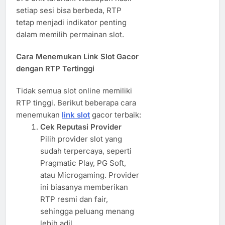
setiap sesi bisa berbeda, RTP
tetap menjadi indikator penting
dalam memilih permainan slot.
Cara Menemukan Link Slot Gacor
dengan RTP Tertinggi
Tidak semua slot online memiliki
RTP tinggi. Berikut beberapa cara
menemukan
link slot
gacor terbaik:
Cek Reputasi Provider
Pilih provider slot yang
sudah terpercaya, seperti
Pragmatic Play, PG Soft,
atau Microgaming. Provider
ini biasanya memberikan
RTP resmi dan fair,
sehingga peluang menang
lebih adil.