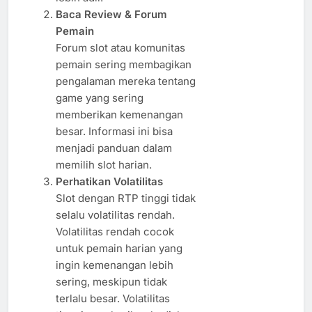
Baca Review & Forum
Pemain
Forum slot atau komunitas
pemain sering membagikan
pengalaman mereka tentang
game yang sering
memberikan kemenangan
besar. Informasi ini bisa
menjadi panduan dalam
memilih slot harian.
Perhatikan Volatilitas
Slot dengan RTP tinggi tidak
selalu volatilitas rendah.
Volatilitas rendah cocok
untuk pemain harian yang
ingin kemenangan lebih
sering, meskipun tidak
terlalu besar. Volatilitas