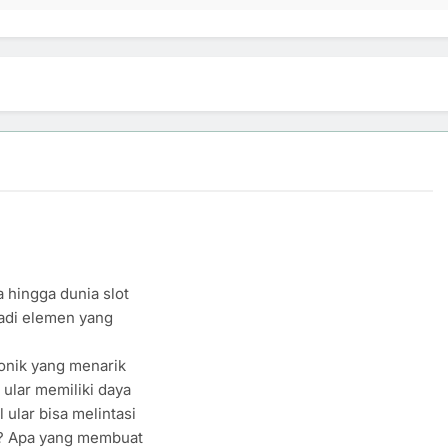
 hingga dunia slot
adi elemen yang
konik yang menarik
 ular memiliki daya
 ular bisa melintasi
n? Apa yang membuat