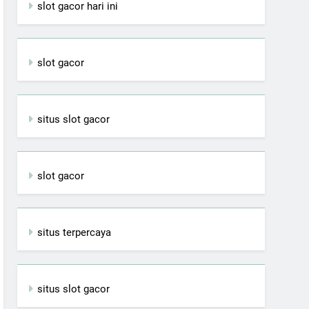
slot gacor hari ini
slot gacor
situs slot gacor
slot gacor
situs terpercaya
situs slot gacor