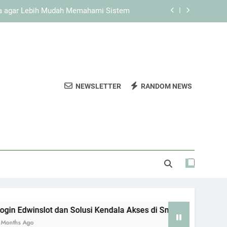
a agar Lebih Mudah Memahami Sistem
n Solusi Kendala Akses di Smartphone
 untuk Akses Mobile yang Lebih Aman
ernatif untuk Akses yang Lebih Stabil
NEWSLETTER
RANDOM NEWS
a agar Lebih Mudah Memahami Sistem
n Solusi Kendala Akses di Smartphone
tness.
 untuk Akses Mobile yang Lebih Aman
lot dan Solusi Kendala Akses di Smartphone
Lebah4D Lo
2 Months Ago