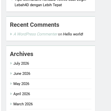
Lebah4D dengan Lebih Tepat
Recent Comments
A WordPress Commenter
on
Hello world!
Archives
July 2026
June 2026
May 2026
April 2026
March 2026