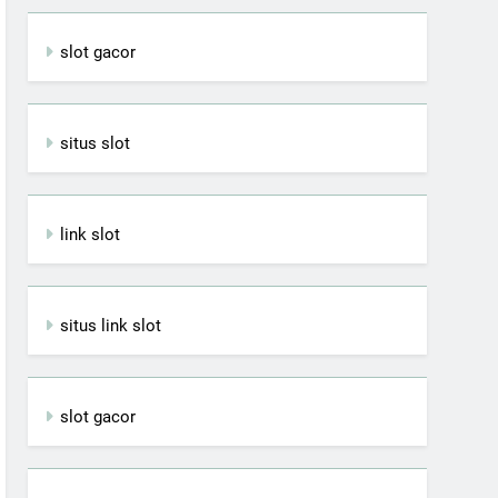
slot gacor
situs slot
link slot
situs link slot
slot gacor