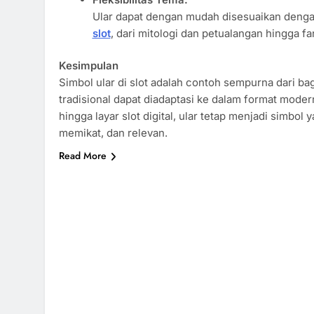
Ular dapat dengan mudah disesuaikan deng
slot
, dari mitologi dan petualangan hingga fan
Kesimpulan
Simbol ular di slot adalah contoh sempurna dari b
tradisional dapat diadaptasi ke dalam format moder
hingga layar slot digital, ular tetap menjadi simbol 
memikat, dan relevan.
Read More