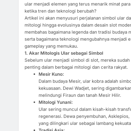
ular menjadi elemen yang terus menarik minat par
ketika tren dan teknologi berubah?
Artikel ini akan menyusuri perjalanan simbol ular d
mitologi hingga evolusinya dalam desain slot moder
membahas bagaimana legenda dan tradisi budaya me
serta bagaimana teknologi mengubahnya menjadi e
gameplay yang memukau.
1. Akar Mitologis Ular sebagai Simbol
Sebelum ular menjadi simbol di slot, mereka sudah
penting dalam berbagai mitologi dan cerita rakyat.
Mesir Kuno:
Dalam budaya Mesir, ular kobra adalah simb
kekuasaan. Dewi Wadjet, sering digambarkan
melindungi Firaun dan tanah Mesir Hilir.
Mitologi Yunani:
Ular sering muncul dalam kisah-kisah transf
regenerasi. Dewa penyembuhan, Asklepios
yang dilingkari ular sebagai lambang kekua
Tradisi Asia: