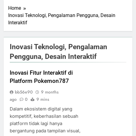
Home
Inovasi Teknologi, Pengalaman Pengguna, Desain
Interaktif
Inovasi Teknologi, Pengalaman
Pengguna, Desain Interaktif
Inovasi Fitur Interaktif di
Platform Pokemon787
bb56e90
9 months
ago
0
9 mins
Dalam ekosistem digital yang
kompetitif, keberhasilan sebuah
platform tidak lagi hanya
bergantung pada tampilan visual,