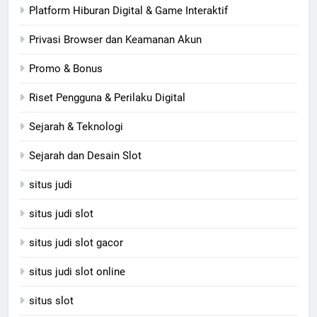
Platform Hiburan Digital & Game Interaktif
Privasi Browser dan Keamanan Akun
Promo & Bonus
Riset Pengguna & Perilaku Digital
Sejarah & Teknologi
Sejarah dan Desain Slot
situs judi
situs judi slot
situs judi slot gacor
situs judi slot online
situs slot