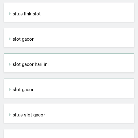
situs link slot
slot gacor
slot gacor hari ini
slot gacor
situs slot gacor