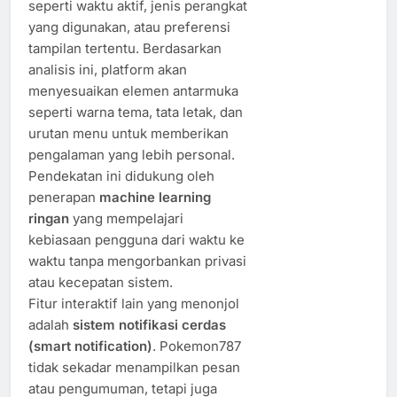
seperti waktu aktif, jenis perangkat
yang digunakan, atau preferensi
tampilan tertentu. Berdasarkan
analisis ini, platform akan
menyesuaikan elemen antarmuka
seperti warna tema, tata letak, dan
urutan menu untuk memberikan
pengalaman yang lebih personal.
Pendekatan ini didukung oleh
penerapan
machine learning
ringan
yang mempelajari
kebiasaan pengguna dari waktu ke
waktu tanpa mengorbankan privasi
atau kecepatan sistem.
Fitur interaktif lain yang menonjol
adalah
sistem notifikasi cerdas
(smart notification)
. Pokemon787
tidak sekadar menampilkan pesan
atau pengumuman, tetapi juga