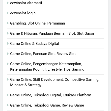
edwinslot alternatif
edwinslot login
Gambling, Slot Online, Permainan
Game & Hiburan, Panduan Bermain Slot, Slot Gacor
Game Online & Budaya Digital
Game Online, Panduan Slot, Review Slot
Game Online, Pengembangan Keterampilan,
Keterampilan Kognitif, Lifestyle, Tips Gaming
Game Online, Skill Development, Competitive Gaming,
Mindset & Strategy
Game Online, Teknologi Digital, Edukasi Platform
Game Online, Teknologi Game, Review Game