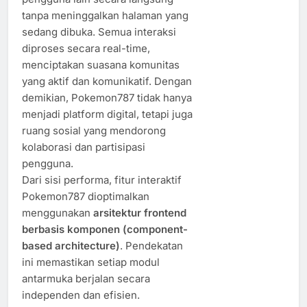
tanpa meninggalkan halaman yang
sedang dibuka. Semua interaksi
diproses secara real-time,
menciptakan suasana komunitas
yang aktif dan komunikatif. Dengan
demikian, Pokemon787 tidak hanya
menjadi platform digital, tetapi juga
ruang sosial yang mendorong
kolaborasi dan partisipasi
pengguna.
Dari sisi performa, fitur interaktif
Pokemon787 dioptimalkan
menggunakan
arsitektur frontend
berbasis komponen (component-
based architecture)
. Pendekatan
ini memastikan setiap modul
antarmuka berjalan secara
independen dan efisien.