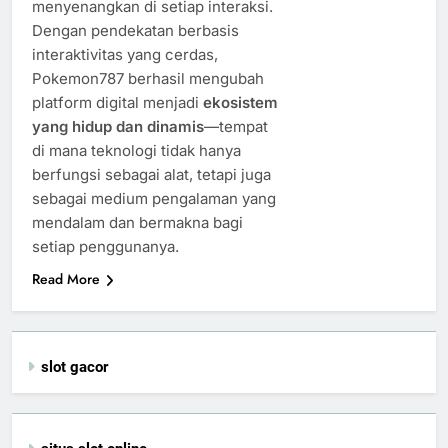
menyenangkan di setiap interaksi.
Dengan pendekatan berbasis
interaktivitas yang cerdas,
Pokemon787 berhasil mengubah
platform digital menjadi
ekosistem
yang hidup dan dinamis
—tempat
di mana teknologi tidak hanya
berfungsi sebagai alat, tetapi juga
sebagai medium pengalaman yang
mendalam dan bermakna bagi
setiap penggunanya.
Read More
slot gacor