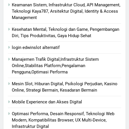
Keamanan Sistem, Infrastruktur Cloud, API Management,
Teknologi Kaya787, Arsitektur Digital, Identity & Access
Management
Kesehatan Mental, Teknologi dan Game, Pengembangan
Diri, Tips Produktivitas, Gaya Hidup Sehat
login edwinslot alternatif
Manajemen Trafik Digital,Infrastruktur Sistem
Online,Stabilitas Platform,Pengalaman
Pengguna,Optimasi Performa
Mesin Slot, Hiburan Digital, Psikologi Perjudian, Kasino
Online, Strategi Bermain, Kesadaran Bermain
Mobile Experience dan Akses Digital
Optimasi Performa, Desain Responsif, Teknologi Web
Modern, Kompatibilitas Browser, UX Multi-Device,
Infrastruktur Digital