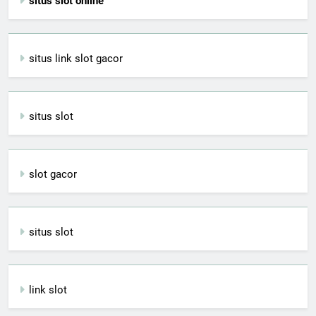
situs slot online
situs link slot gacor
situs slot
slot gacor
situs slot
link slot