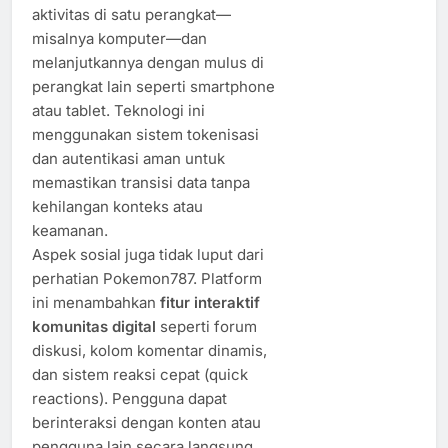
aktivitas di satu perangkat—
misalnya komputer—dan
melanjutkannya dengan mulus di
perangkat lain seperti smartphone
atau tablet. Teknologi ini
menggunakan sistem tokenisasi
dan autentikasi aman untuk
memastikan transisi data tanpa
kehilangan konteks atau
keamanan.
Aspek sosial juga tidak luput dari
perhatian Pokemon787. Platform
ini menambahkan
fitur interaktif
komunitas digital
seperti forum
diskusi, kolom komentar dinamis,
dan sistem reaksi cepat (quick
reactions). Pengguna dapat
berinteraksi dengan konten atau
pengguna lain secara langsung