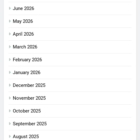
June 2026
May 2026
April 2026
March 2026
February 2026
January 2026
December 2025
November 2025
October 2025
September 2025
August 2025