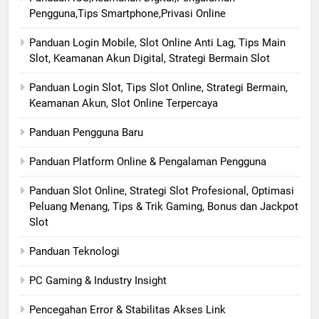
Pengguna,Tips Smartphone,Privasi Online
Panduan Login Mobile, Slot Online Anti Lag, Tips Main
Slot, Keamanan Akun Digital, Strategi Bermain Slot
Panduan Login Slot, Tips Slot Online, Strategi Bermain,
Keamanan Akun, Slot Online Terpercaya
Panduan Pengguna Baru
Panduan Platform Online & Pengalaman Pengguna
Panduan Slot Online, Strategi Slot Profesional, Optimasi
Peluang Menang, Tips & Trik Gaming, Bonus dan Jackpot
Slot
Panduan Teknologi
PC Gaming & Industry Insight
Pencegahan Error & Stabilitas Akses Link