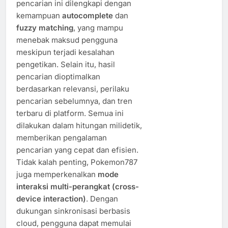
pencarian ini dilengkapi dengan
kemampuan
autocomplete
dan
fuzzy matching
, yang mampu
menebak maksud pengguna
meskipun terjadi kesalahan
pengetikan. Selain itu, hasil
pencarian dioptimalkan
berdasarkan relevansi, perilaku
pencarian sebelumnya, dan tren
terbaru di platform. Semua ini
dilakukan dalam hitungan milidetik,
memberikan pengalaman
pencarian yang cepat dan efisien.
Tidak kalah penting, Pokemon787
juga memperkenalkan
mode
interaksi multi-perangkat (cross-
device interaction)
. Dengan
dukungan sinkronisasi berbasis
cloud, pengguna dapat memulai