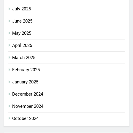
July 2025
June 2025
May 2025
April 2025
March 2025
February 2025
January 2025
December 2024
November 2024
October 2024