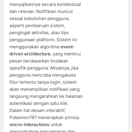
menyajikannya secara kontekstual
dan relevan. Notifikasi muncul
sesuai kebutuhan pengguna,
seperti pembaruan sistem,
pengingat aktivitas, atau tips
penggunaan platform. Sistem ini
menggunakan algoritma
event-
driven architecture
, yang memicu
pesan berdasarkan tindakan
spesifik pengguna. Misalnya, jika
pengguna mencoba mengakses
fitur tertentu tanpa login, sistem
akan menampilkan notifikasi yang
langsung mengarahkan ke halaman
autentikasi dengan satu klik.
Dalam hal desain interaktif,
Pokemon787 menerapkan prinsip
micro-interactions
untuk
meningkatkan kenyamanan dan