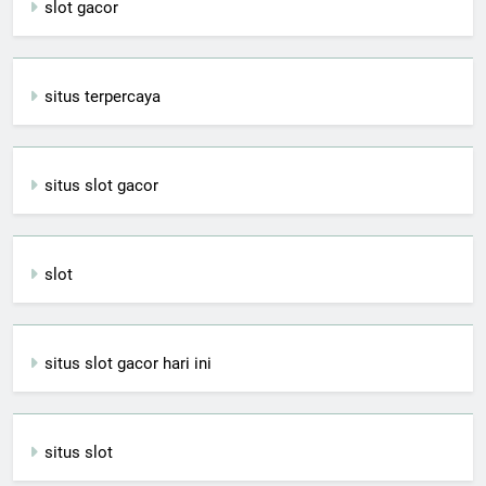
slot gacor
situs terpercaya
situs slot gacor
slot
situs slot gacor hari ini
situs slot