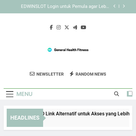
Skip
Login Edwinslot dan Solusi Kendala Akses di
to
Smartphone
content
Lebah4D Login Lewat HP dengan Langkah yang
Mudah Dipahami untuk Akses Mobile yang Lebih
Aman
Panduan TIARA4D Link Alternatif untuk Akses
yang Lebih Stabil
EDWINSLOT Login untuk Pemula agar Lebih
Mudah Memahami Sistem
Login Edwinslot dan Solusi Kendala Akses di
Smartphone
General Health
Dapatkan Tips Dan Produk Untuk
Lebah4D Login Lewat HP dengan Langkah yang
NEWSLETTER
RANDOM NEWS
Fitness
Mudah Dipahami untuk Akses Mobile yang Lebih
Kebugaran Optimal Di General Health
Aman
Fitness.
MENU
nduan TIARA4D Link Alternatif untuk Akses yang Lebih Stabil
HEADLINES
Weeks Ago