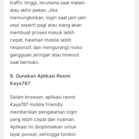
traffic tinggi, terutama saat malam
atau akhir pekan. Jika
memungkinkan, login saat jam-jam
sepi seperti pagi atau siang akan
membuat proses masuk lebih
cepat, halaman mobile lebih
responsif, dan mengurangi risiko
gangguan jaringan atau timeout
saat bermain.
9. Gunakan Aplikasi Resmi
Kaya787
Selain browser, aplikasi resmi
Kaya787 mobile friendly
memberikan pengalaman login
yang lebih cepat dan nyaman.
Aplikasi ini dioptimalkan untuk
layar ponsel, sehingga tombol