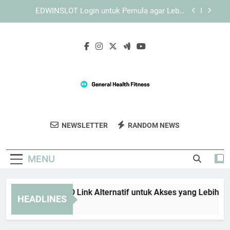
Skip
Login Edwinslot dan Solusi Kendala Akses di
to
Smartphone
content
Lebah4D Login Lewat HP dengan Langkah yang
Mudah Dipahami untuk Akses Mobile yang Lebih
Aman
Panduan TIARA4D Link Alternatif untuk Akses
yang Lebih Stabil
EDWINSLOT Login untuk Pemula agar Lebih
Mudah Memahami Sistem
Login Edwinslot dan Solusi Kendala Akses di
Smartphone
General Health
Dapatkan Tips Dan Produk Untuk
Lebah4D Login Lewat HP dengan Langkah yang
NEWSLETTER
RANDOM NEWS
Fitness
Mudah Dipahami untuk Akses Mobile yang Lebih
Kebugaran Optimal Di General Health
Aman
Fitness.
MENU
nduan TIARA4D Link Alternatif untuk Akses yang Lebih Stabil
HEADLINES
Weeks Ago