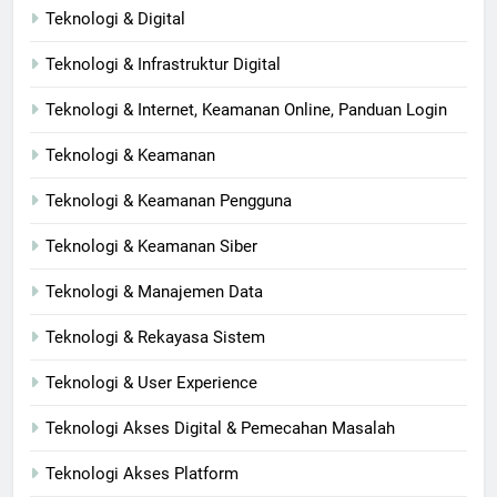
Teknologi & Digital
Teknologi & Infrastruktur Digital
Teknologi & Internet, Keamanan Online, Panduan Login
Teknologi & Keamanan
Teknologi & Keamanan Pengguna
Teknologi & Keamanan Siber
Teknologi & Manajemen Data
Teknologi & Rekayasa Sistem
Teknologi & User Experience
Teknologi Akses Digital & Pemecahan Masalah
Teknologi Akses Platform