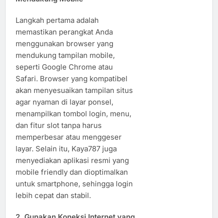
Langkah pertama adalah
memastikan perangkat Anda
menggunakan browser yang
mendukung tampilan mobile,
seperti Google Chrome atau
Safari. Browser yang kompatibel
akan menyesuaikan tampilan situs
agar nyaman di layar ponsel,
menampilkan tombol login, menu,
dan fitur slot tanpa harus
memperbesar atau menggeser
layar. Selain itu, Kaya787 juga
menyediakan aplikasi resmi yang
mobile friendly dan dioptimalkan
untuk smartphone, sehingga login
lebih cepat dan stabil.
2. Gunakan Koneksi Internet yang