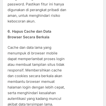
password. Pastikan fitur ini hanya
digunakan di perangkat pribadi dan
aman, untuk menghindari risiko
kebocoran akun.
6. Hapus Cache dan Data
Browser Secara Berkala
Cache dan data lama yang
menumpuk di browser mobile
dapat memperlambat proses login
atau membuat tampilan situs tidak
responsif. Membersihkan cache
dan cookies secara berkala akan
membantu browser memuat
halaman login dengan lebih cepat,
serta menghindari kesalahan
autentikasi yang kadang muncul
akibat data tersimpan lama.