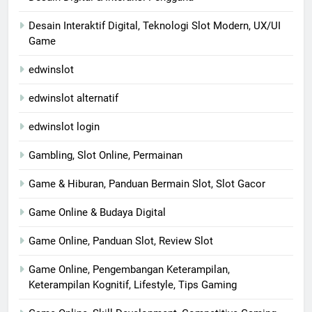
Desain Interaktif Digital, Teknologi Slot Modern, UX/UI
Game
edwinslot
edwinslot alternatif
edwinslot login
Gambling, Slot Online, Permainan
Game & Hiburan, Panduan Bermain Slot, Slot Gacor
Game Online & Budaya Digital
Game Online, Panduan Slot, Review Slot
Game Online, Pengembangan Keterampilan,
Keterampilan Kognitif, Lifestyle, Tips Gaming