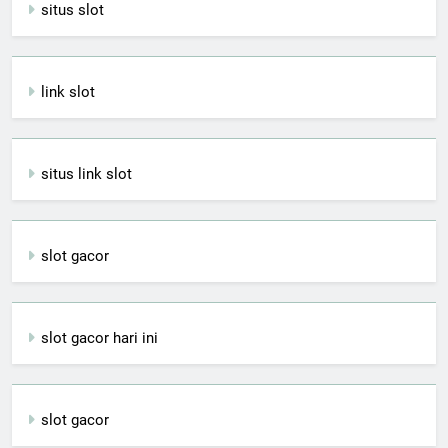
situs slot
link slot
situs link slot
slot gacor
slot gacor hari ini
slot gacor