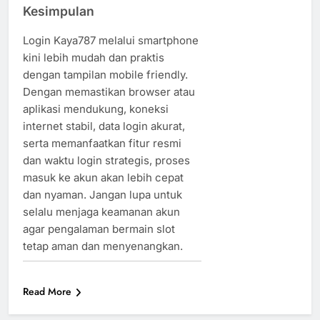
Kesimpulan
Login Kaya787 melalui smartphone
kini lebih mudah dan praktis
dengan tampilan mobile friendly.
Dengan memastikan browser atau
aplikasi mendukung, koneksi
internet stabil, data login akurat,
serta memanfaatkan fitur resmi
dan waktu login strategis, proses
masuk ke akun akan lebih cepat
dan nyaman. Jangan lupa untuk
selalu menjaga keamanan akun
agar pengalaman bermain slot
tetap aman dan menyenangkan.
Read More