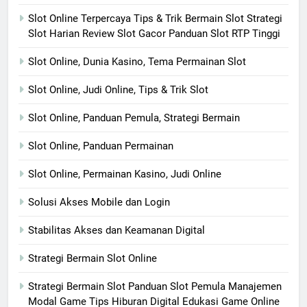
Slot Online Terpercaya Tips & Trik Bermain Slot Strategi
Slot Harian Review Slot Gacor Panduan Slot RTP Tinggi
Slot Online, Dunia Kasino, Tema Permainan Slot
Slot Online, Judi Online, Tips & Trik Slot
Slot Online, Panduan Pemula, Strategi Bermain
Slot Online, Panduan Permainan
Slot Online, Permainan Kasino, Judi Online
Solusi Akses Mobile dan Login
Stabilitas Akses dan Keamanan Digital
Strategi Bermain Slot Online
Strategi Bermain Slot Panduan Slot Pemula Manajemen
Modal Game Tips Hiburan Digital Edukasi Game Online