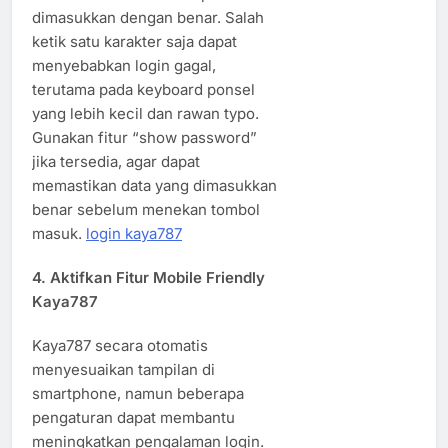
dimasukkan dengan benar. Salah
ketik satu karakter saja dapat
menyebabkan login gagal,
terutama pada keyboard ponsel
yang lebih kecil dan rawan typo.
Gunakan fitur “show password”
jika tersedia, agar dapat
memastikan data yang dimasukkan
benar sebelum menekan tombol
masuk.
login kaya787
4. Aktifkan Fitur Mobile Friendly
Kaya787
Kaya787 secara otomatis
menyesuaikan tampilan di
smartphone, namun beberapa
pengaturan dapat membantu
meningkatkan pengalaman login.