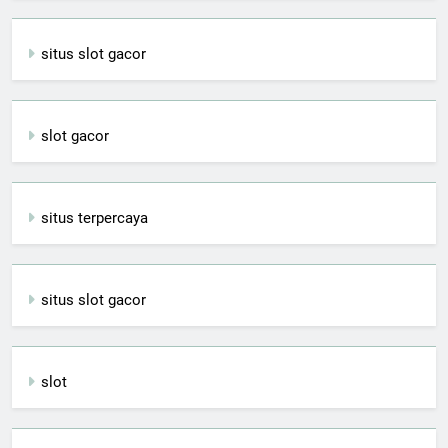
situs slot gacor
slot gacor
situs terpercaya
situs slot gacor
slot