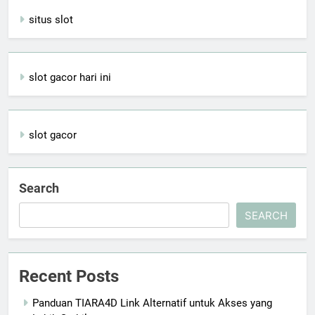
situs slot
slot gacor hari ini
slot gacor
Search
SEARCH
Recent Posts
Panduan TIARA4D Link Alternatif untuk Akses yang