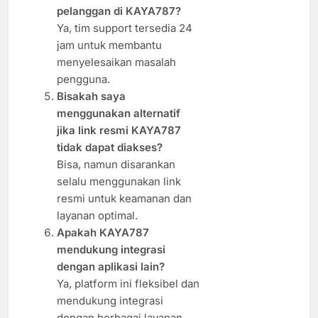
pelanggan di KAYA787?
Ya, tim support tersedia 24
jam untuk membantu
menyelesaikan masalah
pengguna.
Bisakah saya
menggunakan alternatif
jika link resmi KAYA787
tidak dapat diakses?
Bisa, namun disarankan
selalu menggunakan link
resmi untuk keamanan dan
layanan optimal.
Apakah KAYA787
mendukung integrasi
dengan aplikasi lain?
Ya, platform ini fleksibel dan
mendukung integrasi
dengan berbagai layanan