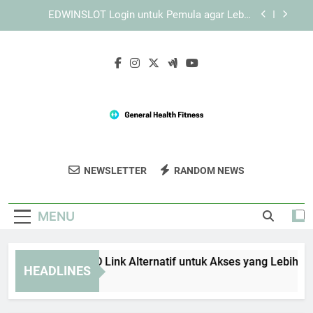
Skip
Login Edwinslot dan Solusi Kendala Akses di
to
Smartphone
content
Lebah4D Login Lewat HP dengan Langkah yang
Mudah Dipahami untuk Akses Mobile yang Lebih
Aman
Panduan TIARA4D Link Alternatif untuk Akses
yang Lebih Stabil
EDWINSLOT Login untuk Pemula agar Lebih
Mudah Memahami Sistem
Login Edwinslot dan Solusi Kendala Akses di
Smartphone
General Health
Dapatkan Tips Dan Produk Untuk
Lebah4D Login Lewat HP dengan Langkah yang
NEWSLETTER
RANDOM NEWS
Fitness
Mudah Dipahami untuk Akses Mobile yang Lebih
Kebugaran Optimal Di General Health
Aman
Fitness.
MENU
nduan TIARA4D Link Alternatif untuk Akses yang Lebih Stabil
HEADLINES
Weeks Ago