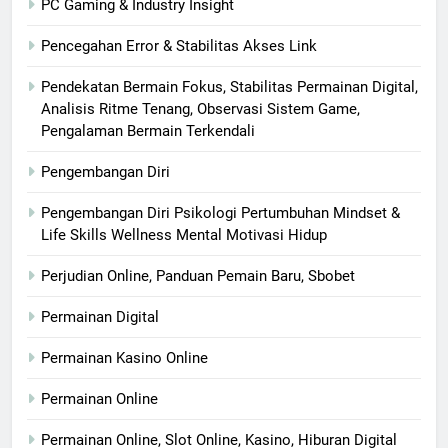
PC Gaming & Industry Insight
Pencegahan Error & Stabilitas Akses Link
Pendekatan Bermain Fokus, Stabilitas Permainan Digital,
Analisis Ritme Tenang, Observasi Sistem Game,
Pengalaman Bermain Terkendali
Pengembangan Diri
Pengembangan Diri Psikologi Pertumbuhan Mindset &
Life Skills Wellness Mental Motivasi Hidup
Perjudian Online, Panduan Pemain Baru, Sbobet
Permainan Digital
Permainan Kasino Online
Permainan Online
Permainan Online, Slot Online, Kasino, Hiburan Digital