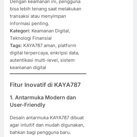
Dengan keamanan ini, pengguna
bisa lebih tenang saat melakukan
transaksi atau menyimpan
informasi penting.
Kategori:
Keamanan Digital,
Teknologi Finansial
Tags:
KAYA787 aman, platform
digital terpercaya, enkripsi data,
autentikasi multi-level, sistem
keamanan digital
Fitur Inovatif di KAYA787
1. Antarmuka Modern dan
User-Friendly
Desain antarmuka KAYA787 dibuat
agar intuitif dan mudah digunakan,
bahkan bagi pengguna baru.