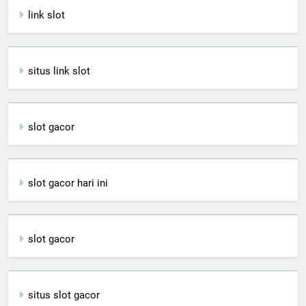
link slot
situs link slot
slot gacor
slot gacor hari ini
slot gacor
situs slot gacor