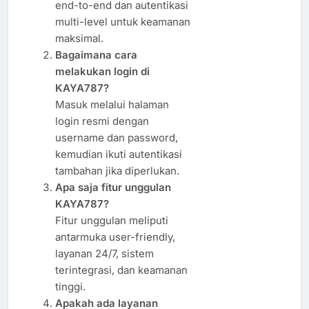
end-to-end dan autentikasi
multi-level untuk keamanan
maksimal.
Bagaimana cara
melakukan login di
KAYA787?
Masuk melalui halaman
login resmi dengan
username dan password,
kemudian ikuti autentikasi
tambahan jika diperlukan.
Apa saja fitur unggulan
KAYA787?
Fitur unggulan meliputi
antarmuka user-friendly,
layanan 24/7, sistem
terintegrasi, dan keamanan
tinggi.
Apakah ada layanan