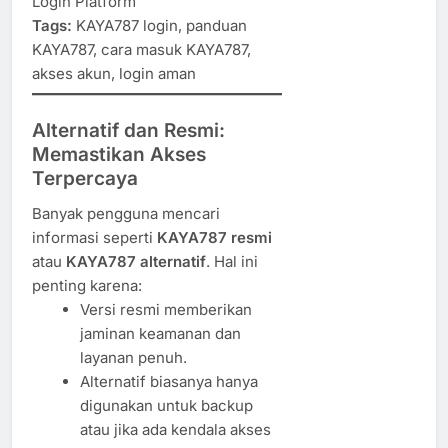
Login Platform
Tags:
KAYA787 login, panduan
KAYA787, cara masuk KAYA787,
akses akun, login aman
Alternatif dan Resmi:
Memastikan Akses
Terpercaya
Banyak pengguna mencari
informasi seperti
KAYA787 resmi
atau
KAYA787 alternatif
. Hal ini
penting karena:
Versi resmi memberikan
jaminan keamanan dan
layanan penuh.
Alternatif biasanya hanya
digunakan untuk backup
atau jika ada kendala akses