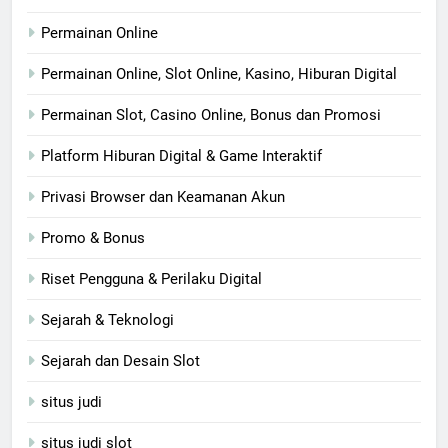
Permainan Online
Permainan Online, Slot Online, Kasino, Hiburan Digital
Permainan Slot, Casino Online, Bonus dan Promosi
Platform Hiburan Digital & Game Interaktif
Privasi Browser dan Keamanan Akun
Promo & Bonus
Riset Pengguna & Perilaku Digital
Sejarah & Teknologi
Sejarah dan Desain Slot
situs judi
situs judi slot