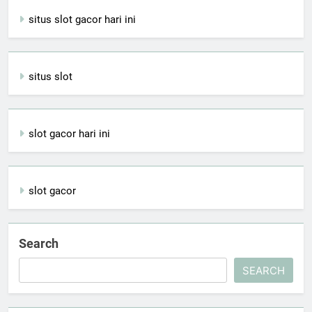
situs slot gacor hari ini
situs slot
slot gacor hari ini
slot gacor
Search
SEARCH