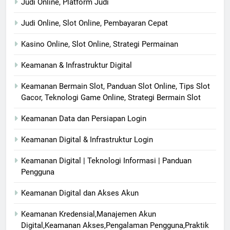
Judi Online, Platform Judi
Judi Online, Slot Online, Pembayaran Cepat
Kasino Online, Slot Online, Strategi Permainan
Keamanan & Infrastruktur Digital
Keamanan Bermain Slot, Panduan Slot Online, Tips Slot
Gacor, Teknologi Game Online, Strategi Bermain Slot
Keamanan Data dan Persiapan Login
Keamanan Digital & Infrastruktur Login
Keamanan Digital | Teknologi Informasi | Panduan
Pengguna
Keamanan Digital dan Akses Akun
Keamanan Kredensial,Manajemen Akun
Digital,Keamanan Akses,Pengalaman Pengguna,Praktik