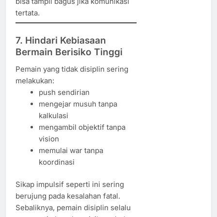
bisa tampil bagus jika komunikasi
tertata.
7. Hindari Kebiasaan
Bermain Berisiko Tinggi
Pemain yang tidak disiplin sering
melakukan:
push sendirian
mengejar musuh tanpa
kalkulasi
mengambil objektif tanpa
vision
memulai war tanpa
koordinasi
Sikap impulsif seperti ini sering
berujung pada kesalahan fatal.
Sebaliknya, pemain disiplin selalu