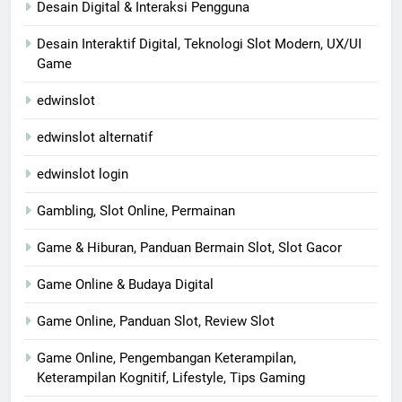
Desain Digital & Interaksi Pengguna
Desain Interaktif Digital, Teknologi Slot Modern, UX/UI
Game
edwinslot
edwinslot alternatif
edwinslot login
Gambling, Slot Online, Permainan
Game & Hiburan, Panduan Bermain Slot, Slot Gacor
Game Online & Budaya Digital
Game Online, Panduan Slot, Review Slot
Game Online, Pengembangan Keterampilan,
Keterampilan Kognitif, Lifestyle, Tips Gaming