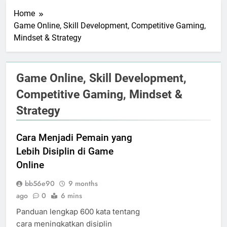
Home
Game Online, Skill Development, Competitive Gaming,
Mindset & Strategy
Game Online, Skill Development,
Competitive Gaming, Mindset &
Strategy
Cara Menjadi Pemain yang
Lebih Disiplin di Game
Online
bb56e90
9 months
ago
0
6 mins
Panduan lengkap 600 kata tentang
cara meningkatkan disiplin