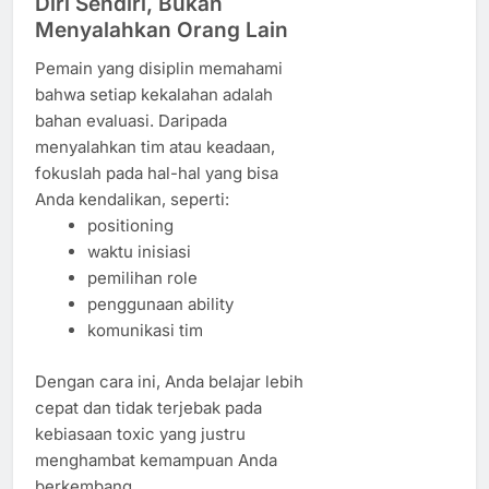
Diri Sendiri, Bukan
Menyalahkan Orang Lain
Pemain yang disiplin memahami
bahwa setiap kekalahan adalah
bahan evaluasi. Daripada
menyalahkan tim atau keadaan,
fokuslah pada hal-hal yang bisa
Anda kendalikan, seperti:
positioning
waktu inisiasi
pemilihan role
penggunaan ability
komunikasi tim
Dengan cara ini, Anda belajar lebih
cepat dan tidak terjebak pada
kebiasaan toxic yang justru
menghambat kemampuan Anda
berkembang.