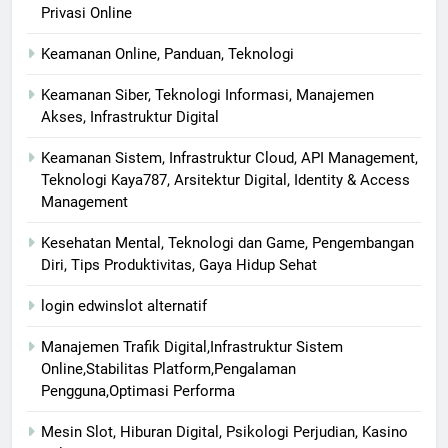
Privasi Online
Keamanan Online, Panduan, Teknologi
Keamanan Siber, Teknologi Informasi, Manajemen
Akses, Infrastruktur Digital
Keamanan Sistem, Infrastruktur Cloud, API Management,
Teknologi Kaya787, Arsitektur Digital, Identity & Access
Management
Kesehatan Mental, Teknologi dan Game, Pengembangan
Diri, Tips Produktivitas, Gaya Hidup Sehat
login edwinslot alternatif
Manajemen Trafik Digital,Infrastruktur Sistem
Online,Stabilitas Platform,Pengalaman
Pengguna,Optimasi Performa
Mesin Slot, Hiburan Digital, Psikologi Perjudian, Kasino