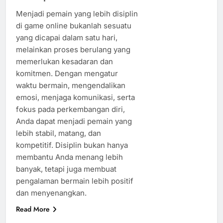
Menjadi pemain yang lebih disiplin
di game online bukanlah sesuatu
yang dicapai dalam satu hari,
melainkan proses berulang yang
memerlukan kesadaran dan
komitmen. Dengan mengatur
waktu bermain, mengendalikan
emosi, menjaga komunikasi, serta
fokus pada perkembangan diri,
Anda dapat menjadi pemain yang
lebih stabil, matang, dan
kompetitif. Disiplin bukan hanya
membantu Anda menang lebih
banyak, tetapi juga membuat
pengalaman bermain lebih positif
dan menyenangkan.
Read More