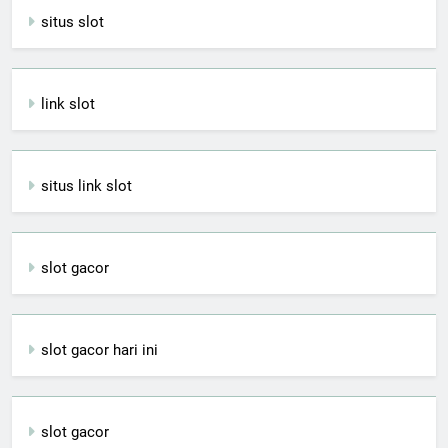
situs slot
link slot
situs link slot
slot gacor
slot gacor hari ini
slot gacor