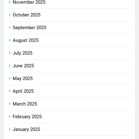
November 2025
October 2025
September 2025
August 2025
July 2025
June 2025
May 2025
April 2025
March 2025
February 2025
January 2025