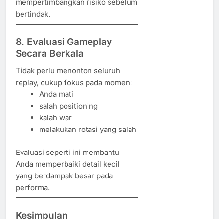
mempertimbangkan risiko sebelum
bertindak.
8. Evaluasi Gameplay
Secara Berkala
Tidak perlu menonton seluruh
replay, cukup fokus pada momen:
Anda mati
salah positioning
kalah war
melakukan rotasi yang salah
Evaluasi seperti ini membantu
Anda memperbaiki detail kecil
yang berdampak besar pada
performa.
Kesimpulan