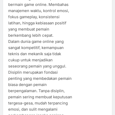
bermain game online. Membahas
manajemen waktu, kontrol emosi,
fokus gameplay, konsistensi
latihan, hingga kebiasaan positif
yang membuat pemain
berkembang lebih cepat.
Dalam dunia game online yang
sangat kompetitif, kemampuan
teknis dan mekanik saja tidak
cukup untuk menjadikan
seseorang pemain yang unggul.
Disiplin merupakan fondasi
penting yang membedakan pemain
biasa dengan pemain
berpengalaman. Tanpa disiplin,
pemain sering membuat keputusan
tergesa-gesa, mudah terpancing
emosi, dan sulit mengalami