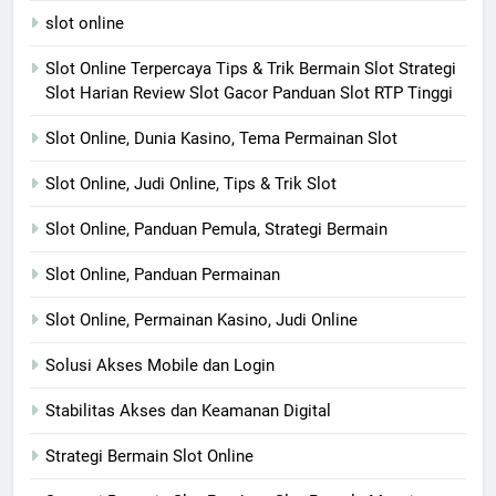
slot online
Slot Online Terpercaya Tips & Trik Bermain Slot Strategi
Slot Harian Review Slot Gacor Panduan Slot RTP Tinggi
Slot Online, Dunia Kasino, Tema Permainan Slot
Slot Online, Judi Online, Tips & Trik Slot
Slot Online, Panduan Pemula, Strategi Bermain
Slot Online, Panduan Permainan
Slot Online, Permainan Kasino, Judi Online
Solusi Akses Mobile dan Login
Stabilitas Akses dan Keamanan Digital
Strategi Bermain Slot Online