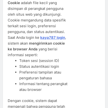
Cookie
adalah file kecil yang
disimpan di perangkat pengguna
oleh situs web yang dikunjungi.
Cookie mengandung data spesifik
terkait sesi login, preferensi
pengguna, dan status autentikasi.
Saat Anda login ke
kaya787 login
,
sistem akan
mengirimkan cookie
ke browser Anda
yang berisi
informasi seperti:
Token sesi (session ID)
Status autentikasi login
Preferensi tampilan atau
pengaturan bahasa
Informasi tentang perangkat
atau browser
Dengan cookie, sistem dapat
mengenali bahwa pengguna telah