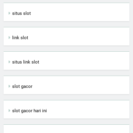
situs slot
link slot
situs link slot
slot gacor
slot gacor hari ini