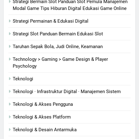
Strategi Bermain Slot Panduan Slot Pemula Manajemen
Modal Game Tips Hiburan Digital Edukasi Game Online
Strategi Permainan & Edukasi Digital
Strategi Slot Panduan Bermain Edukasi Slot
Taruhan Sepak Bola, Judi Online, Keamanan
Technology > Gaming > Game Design & Player
Psychology
Teknologi
Teknologi · Infrastruktur Digital · Manajemen Sistem
Teknologi & Akses Pengguna
Teknologi & Akses Platform
Teknologi & Desain Antarmuka