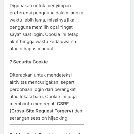
Digunakan untuk menyimpan
preferensi pengguna dalam jangka
waktu lebih lama, misalnya jika
pengguna memilih opsi “ingat
saya” saat login. Cookie ini tetap
aktif hingga waktu kedaluwarsa
atau dihapus manual.
?
Security Cookie
Diterapkan untuk mendeteksi
aktivitas mencurigakan, seperti
percobaan login dari perangkat
atau lokasi baru. Cookie ini juga
membantu mencegah
CSRF
(Cross-Site Request Forgery)
dan
serangan session hijacking.