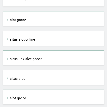
slot gacor
situs slot online
situs link slot gacor
situs slot
slot gacor