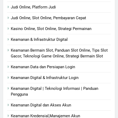
Judi Online, Platform Judi
Judi Online, Slot Online, Pembayaran Cepat
Kasino Online, Slot Online, Strategi Permainan
Keamanan & Infrastruktur Digital
Keamanan Bermain Slot, Panduan Slot Online, Tips Slot
Gacor, Teknologi Game Online, Strategi Bermain Slot
Keamanan Data dan Persiapan Login
Keamanan Digital & Infrastruktur Login
Keamanan Digital | Teknologi Informasi | Panduan
Pengguna
Keamanan Digital dan Akses Akun
Keamanan Kredensial,Manajemen Akun