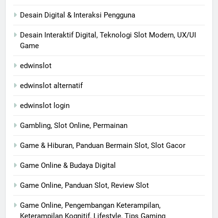
Desain Digital & Interaksi Pengguna
Desain Interaktif Digital, Teknologi Slot Modern, UX/UI
Game
edwinslot
edwinslot alternatif
edwinslot login
Gambling, Slot Online, Permainan
Game & Hiburan, Panduan Bermain Slot, Slot Gacor
Game Online & Budaya Digital
Game Online, Panduan Slot, Review Slot
Game Online, Pengembangan Keterampilan,
Keterampilan Kognitif, Lifestyle, Tips Gaming