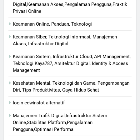
Digital,Keamanan Akses,Pengalaman Pengguna,Praktik
Privasi Online
Keamanan Online, Panduan, Teknologi
Keamanan Siber, Teknologi Informasi, Manajemen
Akses, Infrastruktur Digital
Keamanan Sistem, Infrastruktur Cloud, API Management,
Teknologi Kaya787, Arsitektur Digital, Identity & Access
Management
Kesehatan Mental, Teknologi dan Game, Pengembangan
Diri, Tips Produktivitas, Gaya Hidup Sehat
login edwinslot alternatif
Manajemen Trafik Digital,Infrastruktur Sistem
Online,Stabilitas Platform,Pengalaman
Pengguna,Optimasi Performa