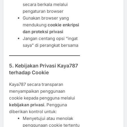
secara berkala melalui
pengaturan browser
Gunakan browser yang
mendukung
cookie enkripsi
dan proteksi privasi
Jangan centang opsi “ingat
saya” di perangkat bersama
5. Kebijakan Privasi Kaya787
terhadap Cookie
Kaya787 secara transparan
menyampaikan penggunaan
cookie kepada pengguna melalui
kebijakan privasi
. Pengguna
diberikan kontrol untuk:
Menyetujui atau menolak
penggunaan cookie tertentu