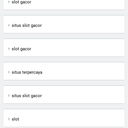
slot gacor
situs slot gacor
slot gacor
situs terpercaya
situs slot gacor
slot