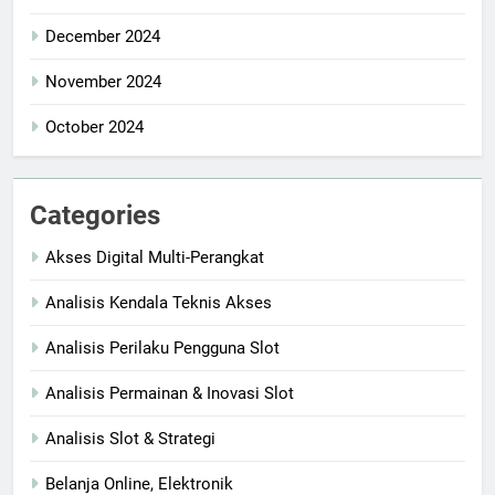
December 2024
November 2024
October 2024
Categories
Akses Digital Multi-Perangkat
Analisis Kendala Teknis Akses
Analisis Perilaku Pengguna Slot
Analisis Permainan & Inovasi Slot
Analisis Slot & Strategi
Belanja Online, Elektronik