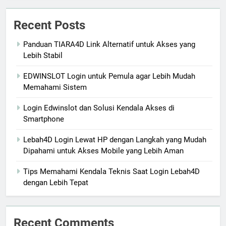
Recent Posts
Panduan TIARA4D Link Alternatif untuk Akses yang
Lebih Stabil
EDWINSLOT Login untuk Pemula agar Lebih Mudah
Memahami Sistem
Login Edwinslot dan Solusi Kendala Akses di
Smartphone
Lebah4D Login Lewat HP dengan Langkah yang Mudah
Dipahami untuk Akses Mobile yang Lebih Aman
Tips Memahami Kendala Teknis Saat Login Lebah4D
dengan Lebih Tepat
Recent Comments