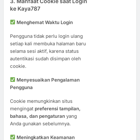
3. Manfaat Cookie saat Login
ke Kaya787
Menghemat Waktu Login
Pengguna tidak perlu login ulang
setiap kali membuka halaman baru
selama sesi aktif, karena status
autentikasi sudah disimpan oleh
cookie.
Menyesuaikan Pengalaman
Pengguna
Cookie memungkinkan situs
mengingat
preferensi tampilan,
bahasa, dan pengaturan
yang
Anda gunakan sebelumnya.
Meningkatkan Keamanan