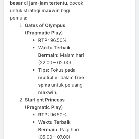
besar
di
jam-jam tertentu
, cocok
untuk strategi
maxwin
bagi
pemula:
Gates of Olympus
(Pragmatic Play)
RTP:
96.50%
Waktu Terbaik
Bermain:
Malam hari
(22.00 – 02.00)
Tips:
Fokus pada
multiplier
dalam
free
spins
untuk peluang
maxwin
.
Starlight Princess
(Pragmatic Play)
RTP:
96.50%
Waktu Terbaik
Bermain:
Pagi hari
(05.00 – 07.00)