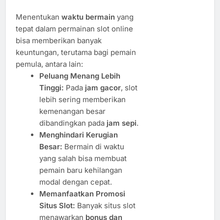
Menentukan
waktu bermain
yang
tepat dalam permainan slot online
bisa memberikan banyak
keuntungan, terutama bagi pemain
pemula, antara lain:
Peluang Menang Lebih
Tinggi:
Pada
jam gacor
, slot
lebih sering memberikan
kemenangan besar
dibandingkan pada
jam sepi
.
Menghindari Kerugian
Besar:
Bermain di waktu
yang salah bisa membuat
pemain baru kehilangan
modal dengan cepat.
Memanfaatkan Promosi
Situs Slot:
Banyak situs slot
menawarkan
bonus dan