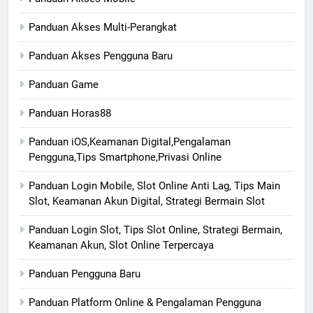
Panduan Akses Multi-Perangkat
Panduan Akses Pengguna Baru
Panduan Game
Panduan Horas88
Panduan iOS,Keamanan Digital,Pengalaman
Pengguna,Tips Smartphone,Privasi Online
Panduan Login Mobile, Slot Online Anti Lag, Tips Main
Slot, Keamanan Akun Digital, Strategi Bermain Slot
Panduan Login Slot, Tips Slot Online, Strategi Bermain,
Keamanan Akun, Slot Online Terpercaya
Panduan Pengguna Baru
Panduan Platform Online & Pengalaman Pengguna