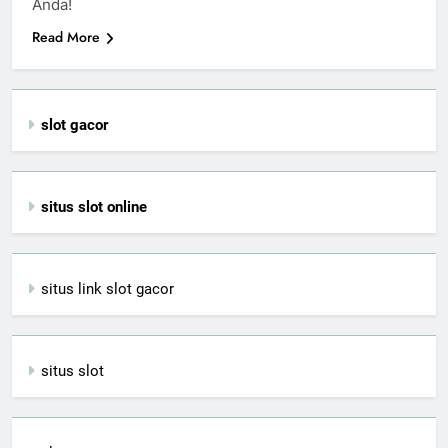
Anda!
Read More
slot gacor
situs slot online
situs link slot gacor
situs slot