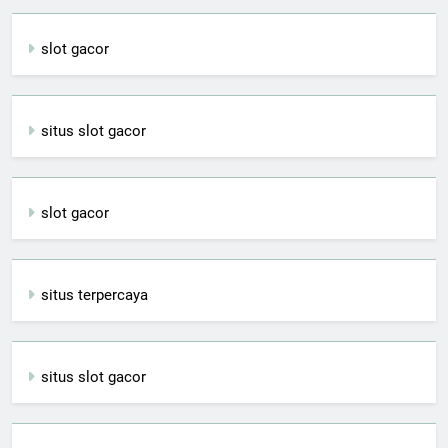
slot gacor
situs slot gacor
slot gacor
situs terpercaya
situs slot gacor