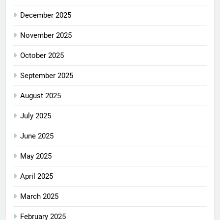
December 2025
November 2025
October 2025
September 2025
August 2025
July 2025
June 2025
May 2025
April 2025
March 2025
February 2025