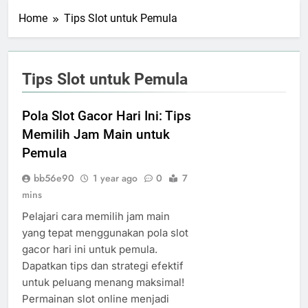
Home
Tips Slot untuk Pemula
Tips Slot untuk Pemula
Pola Slot Gacor Hari Ini: Tips
Memilih Jam Main untuk
Pemula
bb56e90
1 year ago
0
7
mins
Pelajari cara memilih jam main
yang tepat menggunakan pola slot
gacor hari ini untuk pemula.
Dapatkan tips dan strategi efektif
untuk peluang menang maksimal!
Permainan slot online menjadi