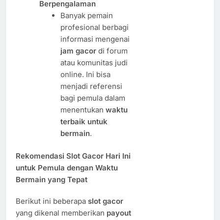
Berpengalaman
Banyak pemain
profesional berbagi
informasi mengenai
jam gacor
di forum
atau komunitas judi
online. Ini bisa
menjadi referensi
bagi pemula dalam
menentukan
waktu
terbaik untuk
bermain
.
Rekomendasi Slot Gacor Hari Ini
untuk Pemula dengan Waktu
Bermain yang Tepat
Berikut ini beberapa
slot gacor
yang dikenal memberikan
payout