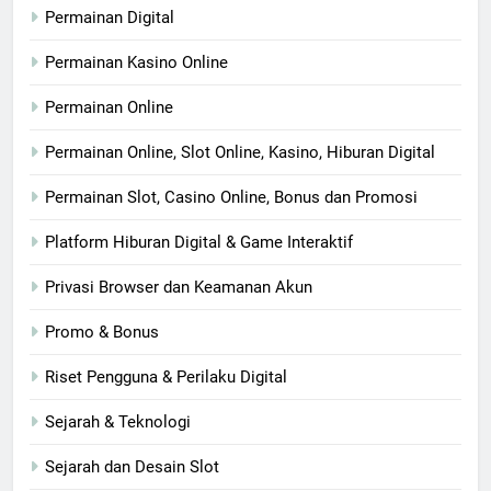
Permainan Digital
Permainan Kasino Online
Permainan Online
Permainan Online, Slot Online, Kasino, Hiburan Digital
Permainan Slot, Casino Online, Bonus dan Promosi
Platform Hiburan Digital & Game Interaktif
Privasi Browser dan Keamanan Akun
Promo & Bonus
Riset Pengguna & Perilaku Digital
Sejarah & Teknologi
Sejarah dan Desain Slot