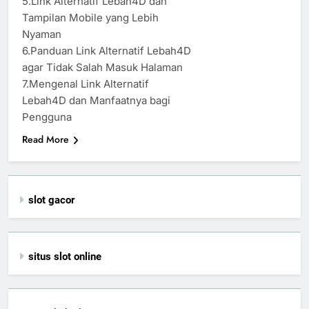
5.Link Alternatif Lebah4D dan
Tampilan Mobile yang Lebih
Nyaman
6.Panduan Link Alternatif Lebah4D
agar Tidak Salah Masuk Halaman
7.Mengenal Link Alternatif
Lebah4D dan Manfaatnya bagi
Pengguna
Read More
slot gacor
situs slot online