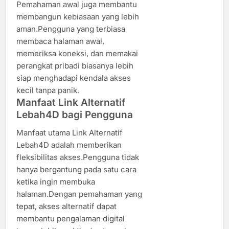
Pemahaman awal juga membantu
membangun kebiasaan yang lebih
aman.Pengguna yang terbiasa
membaca halaman awal,
memeriksa koneksi, dan memakai
perangkat pribadi biasanya lebih
siap menghadapi kendala akses
kecil tanpa panik.
Manfaat Link Alternatif
Lebah4D bagi Pengguna
Manfaat utama Link Alternatif
Lebah4D adalah memberikan
fleksibilitas akses.Pengguna tidak
hanya bergantung pada satu cara
ketika ingin membuka
halaman.Dengan pemahaman yang
tepat, akses alternatif dapat
membantu pengalaman digital