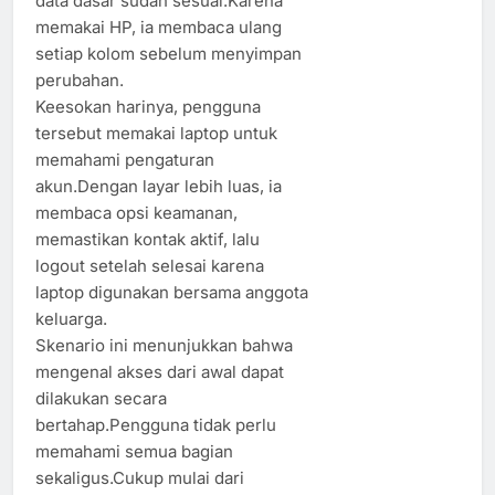
data dasar sudah sesuai.Karena
memakai HP, ia membaca ulang
setiap kolom sebelum menyimpan
perubahan.
Keesokan harinya, pengguna
tersebut memakai laptop untuk
memahami pengaturan
akun.Dengan layar lebih luas, ia
membaca opsi keamanan,
memastikan kontak aktif, lalu
logout setelah selesai karena
laptop digunakan bersama anggota
keluarga.
Skenario ini menunjukkan bahwa
mengenal akses dari awal dapat
dilakukan secara
bertahap.Pengguna tidak perlu
memahami semua bagian
sekaligus.Cukup mulai dari