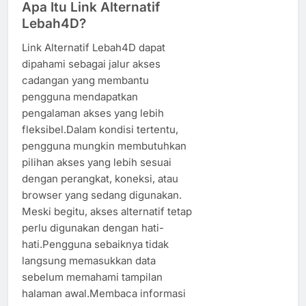
Apa Itu Link Alternatif
Lebah4D?
Link Alternatif Lebah4D dapat
dipahami sebagai jalur akses
cadangan yang membantu
pengguna mendapatkan
pengalaman akses yang lebih
fleksibel.Dalam kondisi tertentu,
pengguna mungkin membutuhkan
pilihan akses yang lebih sesuai
dengan perangkat, koneksi, atau
browser yang sedang digunakan.
Meski begitu, akses alternatif tetap
perlu digunakan dengan hati-
hati.Pengguna sebaiknya tidak
langsung memasukkan data
sebelum memahami tampilan
halaman awal.Membaca informasi