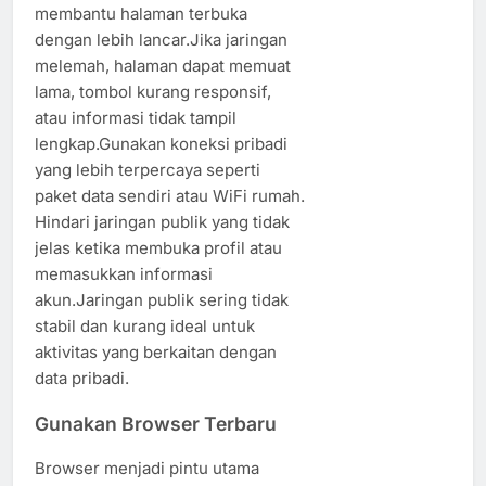
membantu halaman terbuka
dengan lebih lancar.Jika jaringan
melemah, halaman dapat memuat
lama, tombol kurang responsif,
atau informasi tidak tampil
lengkap.Gunakan koneksi pribadi
yang lebih terpercaya seperti
paket data sendiri atau WiFi rumah.
Hindari jaringan publik yang tidak
jelas ketika membuka profil atau
memasukkan informasi
akun.Jaringan publik sering tidak
stabil dan kurang ideal untuk
aktivitas yang berkaitan dengan
data pribadi.
Gunakan Browser Terbaru
Browser menjadi pintu utama