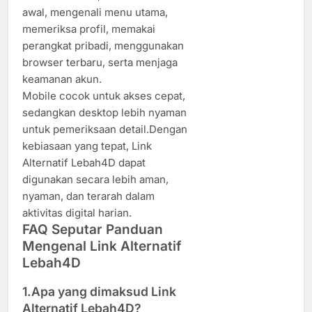
awal, mengenali menu utama,
memeriksa profil, memakai
perangkat pribadi, menggunakan
browser terbaru, serta menjaga
keamanan akun.
Mobile cocok untuk akses cepat,
sedangkan desktop lebih nyaman
untuk pemeriksaan detail.Dengan
kebiasaan yang tepat, Link
Alternatif Lebah4D dapat
digunakan secara lebih aman,
nyaman, dan terarah dalam
aktivitas digital harian.
FAQ Seputar Panduan
Mengenal Link Alternatif
Lebah4D
1.Apa yang dimaksud Link
Alternatif Lebah4D?