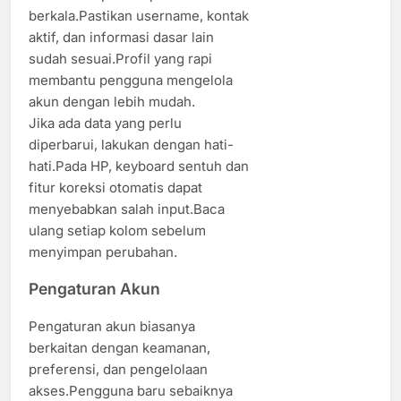
berkala.Pastikan username, kontak
aktif, dan informasi dasar lain
sudah sesuai.Profil yang rapi
membantu pengguna mengelola
akun dengan lebih mudah.
Jika ada data yang perlu
diperbarui, lakukan dengan hati-
hati.Pada HP, keyboard sentuh dan
fitur koreksi otomatis dapat
menyebabkan salah input.Baca
ulang setiap kolom sebelum
menyimpan perubahan.
Pengaturan Akun
Pengaturan akun biasanya
berkaitan dengan keamanan,
preferensi, dan pengelolaan
akses.Pengguna baru sebaiknya