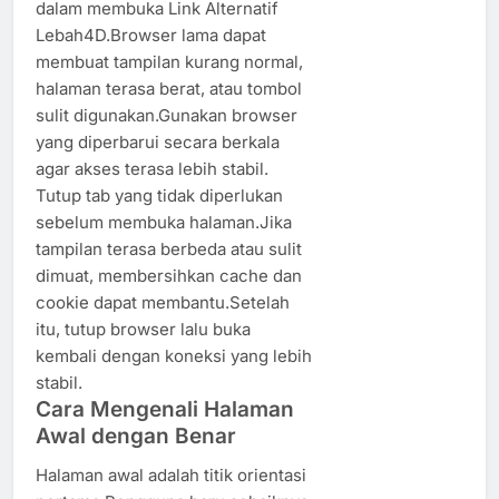
dalam membuka Link Alternatif
Lebah4D.Browser lama dapat
membuat tampilan kurang normal,
halaman terasa berat, atau tombol
sulit digunakan.Gunakan browser
yang diperbarui secara berkala
agar akses terasa lebih stabil.
Tutup tab yang tidak diperlukan
sebelum membuka halaman.Jika
tampilan terasa berbeda atau sulit
dimuat, membersihkan cache dan
cookie dapat membantu.Setelah
itu, tutup browser lalu buka
kembali dengan koneksi yang lebih
stabil.
Cara Mengenali Halaman
Awal dengan Benar
Halaman awal adalah titik orientasi