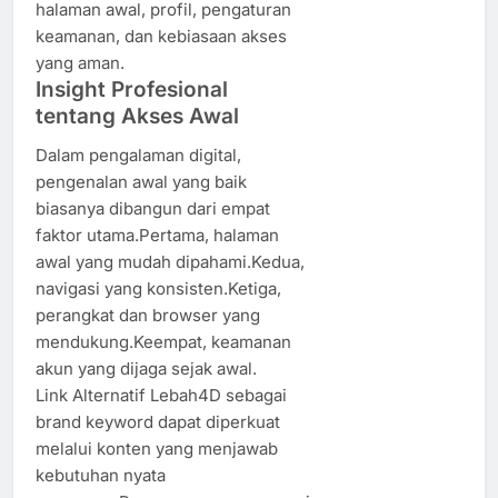
halaman awal, profil, pengaturan
keamanan, dan kebiasaan akses
yang aman.
Insight Profesional
tentang Akses Awal
Dalam pengalaman digital,
pengenalan awal yang baik
biasanya dibangun dari empat
faktor utama.Pertama, halaman
awal yang mudah dipahami.Kedua,
navigasi yang konsisten.Ketiga,
perangkat dan browser yang
mendukung.Keempat, keamanan
akun yang dijaga sejak awal.
Link Alternatif Lebah4D sebagai
brand keyword dapat diperkuat
melalui konten yang menjawab
kebutuhan nyata