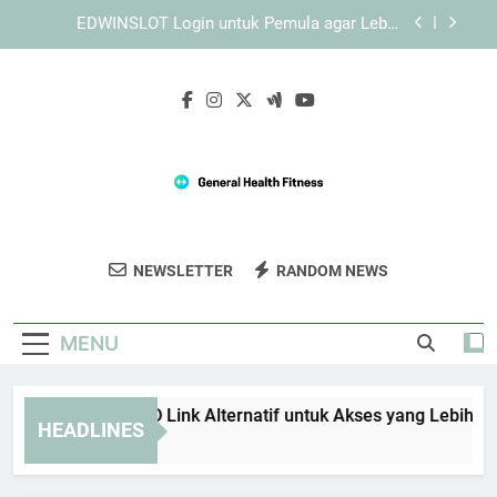
Skip
Login Edwinslot dan Solusi Kendala Akses di
to
Smartphone
content
Lebah4D Login Lewat HP dengan Langkah yang
Mudah Dipahami untuk Akses Mobile yang Lebih
Aman
Panduan TIARA4D Link Alternatif untuk Akses
yang Lebih Stabil
EDWINSLOT Login untuk Pemula agar Lebih
Mudah Memahami Sistem
Login Edwinslot dan Solusi Kendala Akses di
Smartphone
General Health
Dapatkan Tips Dan Produk Untuk
Lebah4D Login Lewat HP dengan Langkah yang
NEWSLETTER
RANDOM NEWS
Fitness
Mudah Dipahami untuk Akses Mobile yang Lebih
Kebugaran Optimal Di General Health
Aman
Fitness.
MENU
nduan TIARA4D Link Alternatif untuk Akses yang Lebih Stabil
HEADLINES
Weeks Ago