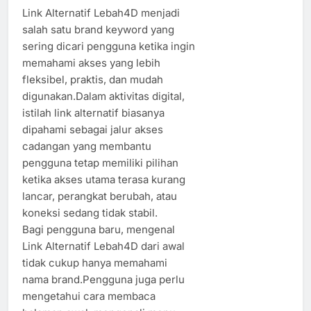
Link Alternatif Lebah4D menjadi
salah satu brand keyword yang
sering dicari pengguna ketika ingin
memahami akses yang lebih
fleksibel, praktis, dan mudah
digunakan.Dalam aktivitas digital,
istilah link alternatif biasanya
dipahami sebagai jalur akses
cadangan yang membantu
pengguna tetap memiliki pilihan
ketika akses utama terasa kurang
lancar, perangkat berubah, atau
koneksi sedang tidak stabil.
Bagi pengguna baru, mengenal
Link Alternatif Lebah4D dari awal
tidak cukup hanya memahami
nama brand.Pengguna juga perlu
mengetahui cara membaca