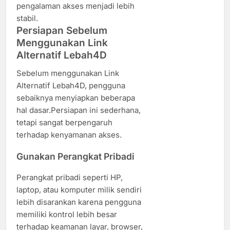
pengalaman akses menjadi lebih
stabil.
Persiapan Sebelum
Menggunakan Link
Alternatif Lebah4D
Sebelum menggunakan Link
Alternatif Lebah4D, pengguna
sebaiknya menyiapkan beberapa
hal dasar.Persiapan ini sederhana,
tetapi sangat berpengaruh
terhadap kenyamanan akses.
Gunakan Perangkat Pribadi
Perangkat pribadi seperti HP,
laptop, atau komputer milik sendiri
lebih disarankan karena pengguna
memiliki kontrol lebih besar
terhadap keamanan layar, browser,