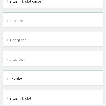
situs link slot gacor
situs slot
slot gacor
situs slot
link slot
situs link slot