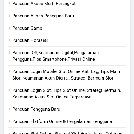
Panduan Akses Multi-Perangkat
Panduan Akses Pengguna Baru
Panduan Game
Panduan Horas88
Panduan iOS,Keamanan Digital,Pengalaman
Pengguna,Tips Smartphone,Privasi Online
Panduan Login Mobile, Slot Online Anti Lag, Tips Main
Slot, Keamanan Akun Digital, Strategi Bermain Slot
Panduan Login Slot, Tips Slot Online, Strategi Bermain,
Keamanan Akun, Slot Online Terpercaya
Panduan Pengguna Baru
Panduan Platform Online & Pengalaman Pengguna
Panduan Slot Online, Strategi Slot Profesional, Optimasi