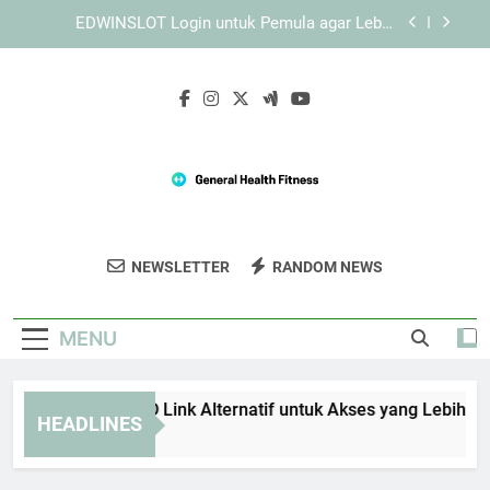
Skip
Login Edwinslot dan Solusi Kendala Akses di
to
Smartphone
content
Lebah4D Login Lewat HP dengan Langkah yang
Mudah Dipahami untuk Akses Mobile yang Lebih
Aman
Panduan TIARA4D Link Alternatif untuk Akses
yang Lebih Stabil
EDWINSLOT Login untuk Pemula agar Lebih
Mudah Memahami Sistem
Login Edwinslot dan Solusi Kendala Akses di
Smartphone
General Health
Dapatkan Tips Dan Produk Untuk
Lebah4D Login Lewat HP dengan Langkah yang
NEWSLETTER
RANDOM NEWS
Fitness
Mudah Dipahami untuk Akses Mobile yang Lebih
Kebugaran Optimal Di General Health
Aman
Fitness.
MENU
nduan TIARA4D Link Alternatif untuk Akses yang Lebih Stabil
HEADLINES
Weeks Ago