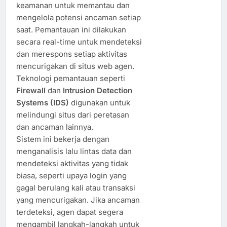
keamanan untuk memantau dan
mengelola potensi ancaman setiap
saat. Pemantauan ini dilakukan
secara real-time untuk mendeteksi
dan merespons setiap aktivitas
mencurigakan di situs web agen.
Teknologi pemantauan seperti
Firewall
dan
Intrusion Detection
Systems (IDS)
digunakan untuk
melindungi situs dari peretasan
dan ancaman lainnya.
Sistem ini bekerja dengan
menganalisis lalu lintas data dan
mendeteksi aktivitas yang tidak
biasa, seperti upaya login yang
gagal berulang kali atau transaksi
yang mencurigakan. Jika ancaman
terdeteksi, agen dapat segera
mengambil langkah-langkah untuk