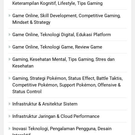
Keterampilan Kognitif, Lifestyle, Tips Gaming
Game Online, Skill Development, Competitive Gaming,
Mindset & Strategy
Game Online, Teknologi Digital, Edukasi Platform
Game Online, Teknologi Game, Review Game
Gaming, Kesehatan Mental, Tips Gaming, Stres dan
Kesehatan
Gaming, Strategi Pokémon, Status Effect, Battle Taktis,
Competitive Pokémon, Support Pokémon, Offensive &
Status Control
Infrastruktur & Arsitektur Sistem
Infrastruktur Jaringan & Cloud Performance
Inovasi Teknologi, Pengalaman Pengguna, Desain