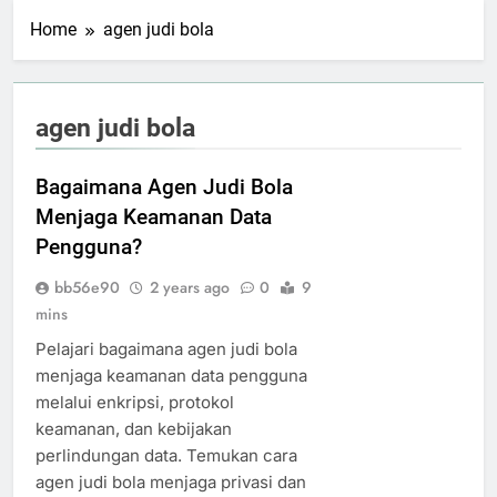
Home
agen judi bola
agen judi bola
Bagaimana Agen Judi Bola
Menjaga Keamanan Data
Pengguna?
bb56e90
2 years ago
0
9
mins
Pelajari bagaimana agen judi bola
menjaga keamanan data pengguna
melalui enkripsi, protokol
keamanan, dan kebijakan
perlindungan data. Temukan cara
agen judi bola menjaga privasi dan