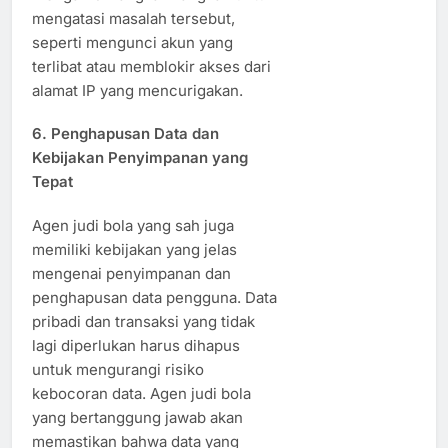
mengatasi masalah tersebut,
seperti mengunci akun yang
terlibat atau memblokir akses dari
alamat IP yang mencurigakan.
6.
Penghapusan Data dan
Kebijakan Penyimpanan yang
Tepat
Agen judi bola yang sah juga
memiliki kebijakan yang jelas
mengenai penyimpanan dan
penghapusan data pengguna. Data
pribadi dan transaksi yang tidak
lagi diperlukan harus dihapus
untuk mengurangi risiko
kebocoran data. Agen judi bola
yang bertanggung jawab akan
memastikan bahwa data yang