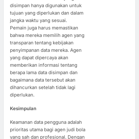
disimpan hanya digunakan untuk
tujuan yang diperlukan dan dalam
jangka waktu yang sesuai.
Pemain juga harus memastikan
bahwa mereka memilih agen yang
transparan tentang kebijakan
penyimpanan data mereka. Agen
yang dapat dipercaya akan
memberikan informasi tentang
berapa lama data disimpan dan
bagaimana data tersebut akan
dihancurkan setelah tidak lagi
diperlukan.
Kesimpulan
Keamanan data pengguna adalah
prioritas utama bagi agen judi bola
yang sah dan profesional. Dengan