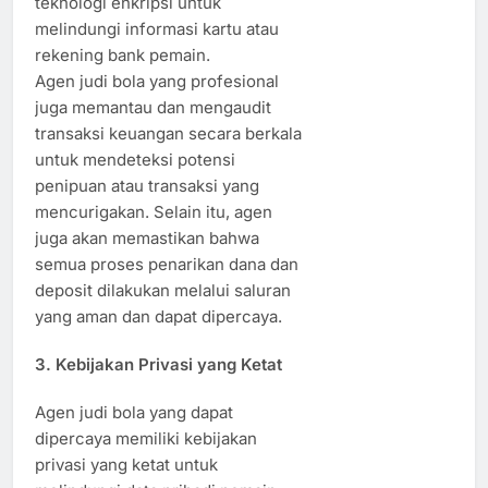
teknologi enkripsi untuk
melindungi informasi kartu atau
rekening bank pemain.
Agen judi bola yang profesional
juga memantau dan mengaudit
transaksi keuangan secara berkala
untuk mendeteksi potensi
penipuan atau transaksi yang
mencurigakan. Selain itu, agen
juga akan memastikan bahwa
semua proses penarikan dana dan
deposit dilakukan melalui saluran
yang aman dan dapat dipercaya.
3.
Kebijakan Privasi yang Ketat
Agen judi bola yang dapat
dipercaya memiliki kebijakan
privasi yang ketat untuk