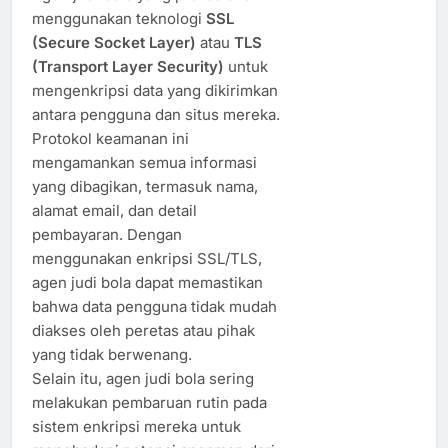
menggunakan teknologi
SSL
(Secure Socket Layer)
atau
TLS
(Transport Layer Security)
untuk
mengenkripsi data yang dikirimkan
antara pengguna dan situs mereka.
Protokol keamanan ini
mengamankan semua informasi
yang dibagikan, termasuk nama,
alamat email, dan detail
pembayaran. Dengan
menggunakan enkripsi SSL/TLS,
agen judi bola dapat memastikan
bahwa data pengguna tidak mudah
diakses oleh peretas atau pihak
yang tidak berwenang.
Selain itu, agen judi bola sering
melakukan pembaruan rutin pada
sistem enkripsi mereka untuk