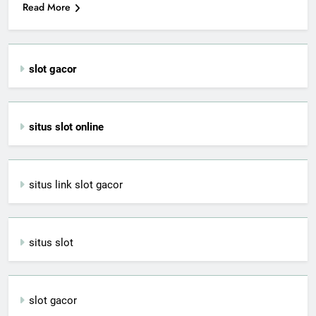
Read More
slot gacor
situs slot online
situs link slot gacor
situs slot
slot gacor