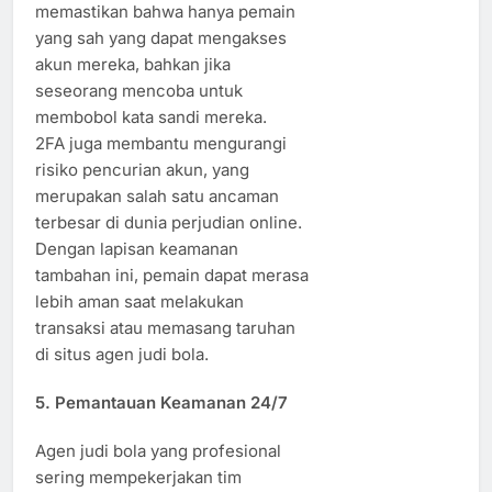
memastikan bahwa hanya pemain
yang sah yang dapat mengakses
akun mereka, bahkan jika
seseorang mencoba untuk
membobol kata sandi mereka.
2FA juga membantu mengurangi
risiko pencurian akun, yang
merupakan salah satu ancaman
terbesar di dunia perjudian online.
Dengan lapisan keamanan
tambahan ini, pemain dapat merasa
lebih aman saat melakukan
transaksi atau memasang taruhan
di situs agen judi bola.
5.
Pemantauan Keamanan 24/7
Agen judi bola yang profesional
sering mempekerjakan tim