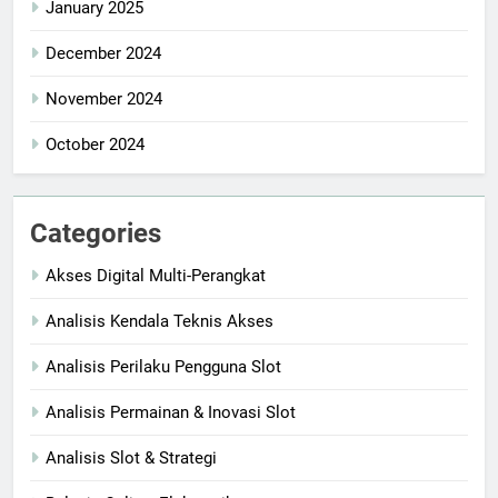
January 2025
December 2024
November 2024
October 2024
Categories
Akses Digital Multi-Perangkat
Analisis Kendala Teknis Akses
Analisis Perilaku Pengguna Slot
Analisis Permainan & Inovasi Slot
Analisis Slot & Strategi