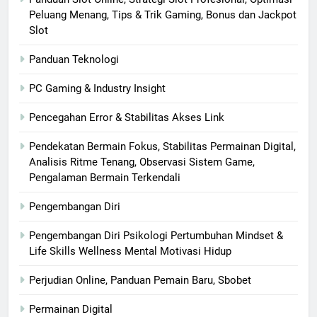
Peluang Menang, Tips & Trik Gaming, Bonus dan Jackpot
Slot
Panduan Teknologi
PC Gaming & Industry Insight
Pencegahan Error & Stabilitas Akses Link
Pendekatan Bermain Fokus, Stabilitas Permainan Digital,
Analisis Ritme Tenang, Observasi Sistem Game,
Pengalaman Bermain Terkendali
Pengembangan Diri
Pengembangan Diri Psikologi Pertumbuhan Mindset &
Life Skills Wellness Mental Motivasi Hidup
Perjudian Online, Panduan Pemain Baru, Sbobet
Permainan Digital