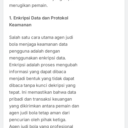
merugikan pemain.
1.
Enkripsi Data dan Protokol
Keamanan
Salah satu cara utama agen judi
bola menjaga keamanan data
pengguna adalah dengan
menggunakan enkripsi data.
Enkripsi adalah proses mengubah
informasi yang dapat dibaca
menjadi bentuk yang tidak dapat
dibaca tanpa kunci dekripsi yang
tepat. Ini memastikan bahwa data
pribadi dan transaksi keuangan
yang dikirimkan antara pemain dan
agen judi bola tetap aman dari
pencurian oleh pihak ketiga.
Agen judi bola yang profesional