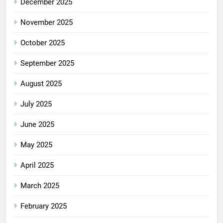
December 2025
November 2025
October 2025
September 2025
August 2025
July 2025
June 2025
May 2025
April 2025
March 2025
February 2025