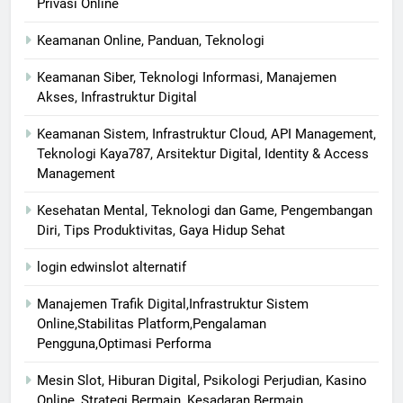
Privasi Online
Keamanan Online, Panduan, Teknologi
Keamanan Siber, Teknologi Informasi, Manajemen
Akses, Infrastruktur Digital
Keamanan Sistem, Infrastruktur Cloud, API Management,
Teknologi Kaya787, Arsitektur Digital, Identity & Access
Management
Kesehatan Mental, Teknologi dan Game, Pengembangan
Diri, Tips Produktivitas, Gaya Hidup Sehat
login edwinslot alternatif
Manajemen Trafik Digital,Infrastruktur Sistem
Online,Stabilitas Platform,Pengalaman
Pengguna,Optimasi Performa
Mesin Slot, Hiburan Digital, Psikologi Perjudian, Kasino
Online, Strategi Bermain, Kesadaran Bermain