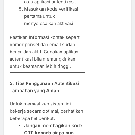
atau aplikasi autentikasi.
Masukkan kode verifikasi
pertama untuk
menyelesaikan aktivasi.
Pastikan informasi kontak seperti
nomor ponsel dan email sudah
benar dan aktif. Gunakan aplikasi
autentikasi bila memungkinkan
untuk keamanan lebih tinggi.
5.
Tips Penggunaan Autentikasi
Tambahan yang Aman
Untuk memastikan sistem ini
bekerja secara optimal, perhatikan
beberapa hal berikut:
Jangan membagikan kode
OTP kepada siapa pun.