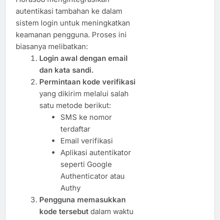
autentikasi tambahan ke dalam
sistem login untuk meningkatkan
keamanan pengguna. Proses ini
biasanya melibatkan:
Login awal dengan email
dan kata sandi.
Permintaan kode verifikasi
yang dikirim melalui salah
satu metode berikut:
SMS ke nomor
terdaftar
Email verifikasi
Aplikasi autentikator
seperti Google
Authenticator atau
Authy
Pengguna memasukkan
kode tersebut
dalam waktu