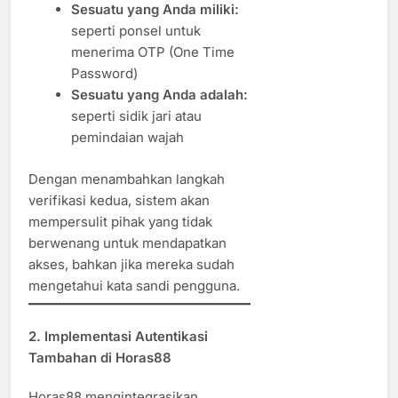
Sesuatu yang Anda miliki:
seperti ponsel untuk
menerima OTP (One Time
Password)
Sesuatu yang Anda adalah:
seperti sidik jari atau
pemindaian wajah
Dengan menambahkan langkah
verifikasi kedua, sistem akan
mempersulit pihak yang tidak
berwenang untuk mendapatkan
akses, bahkan jika mereka sudah
mengetahui kata sandi pengguna.
2.
Implementasi Autentikasi
Tambahan di Horas88
Horas88 mengintegrasikan