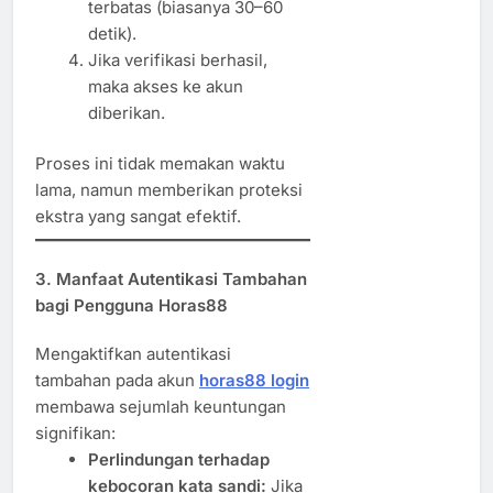
terbatas (biasanya 30–60
detik).
Jika verifikasi berhasil,
maka akses ke akun
diberikan.
Proses ini tidak memakan waktu
lama, namun memberikan proteksi
ekstra yang sangat efektif.
3.
Manfaat Autentikasi Tambahan
bagi Pengguna Horas88
Mengaktifkan autentikasi
tambahan pada akun
horas88 login
membawa sejumlah keuntungan
signifikan:
Perlindungan terhadap
kebocoran kata sandi:
Jika