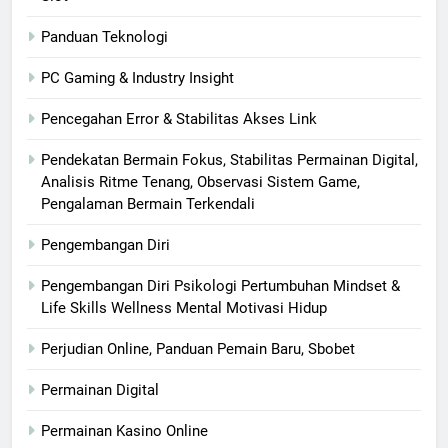
Panduan Teknologi
PC Gaming & Industry Insight
Pencegahan Error & Stabilitas Akses Link
Pendekatan Bermain Fokus, Stabilitas Permainan Digital,
Analisis Ritme Tenang, Observasi Sistem Game,
Pengalaman Bermain Terkendali
Pengembangan Diri
Pengembangan Diri Psikologi Pertumbuhan Mindset &
Life Skills Wellness Mental Motivasi Hidup
Perjudian Online, Panduan Pemain Baru, Sbobet
Permainan Digital
Permainan Kasino Online