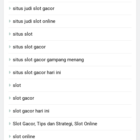
situs judi slot gacor
situs judi slot online
situs slot
situs slot gacor
situs slot gacor gampang menang
situs slot gacor hari ini
slot
slot gacor
slot gacor hari ini
Slot Gacor, Tips dan Strategi, Slot Online
slot online