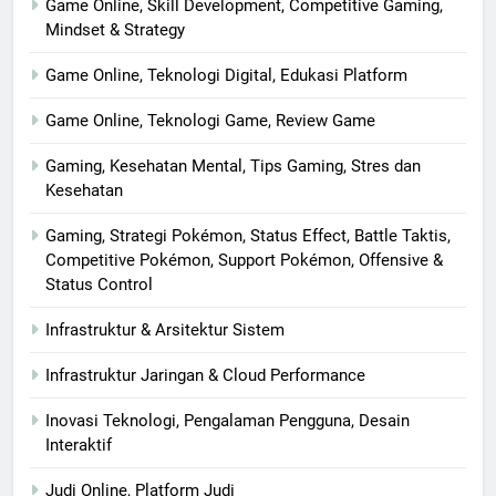
Game Online, Skill Development, Competitive Gaming,
Mindset & Strategy
Game Online, Teknologi Digital, Edukasi Platform
Game Online, Teknologi Game, Review Game
Gaming, Kesehatan Mental, Tips Gaming, Stres dan
Kesehatan
Gaming, Strategi Pokémon, Status Effect, Battle Taktis,
Competitive Pokémon, Support Pokémon, Offensive &
Status Control
Infrastruktur & Arsitektur Sistem
Infrastruktur Jaringan & Cloud Performance
Inovasi Teknologi, Pengalaman Pengguna, Desain
Interaktif
Judi Online, Platform Judi