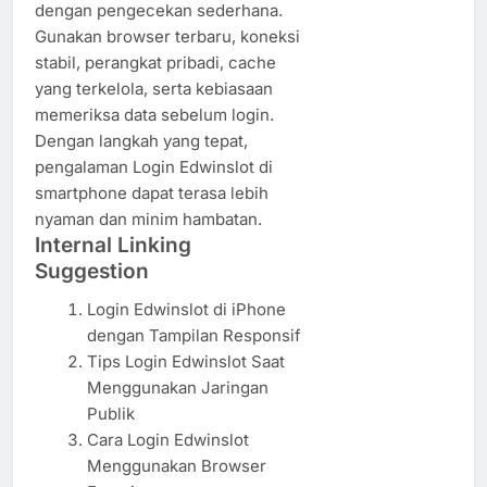
dengan pengecekan sederhana.
Gunakan browser terbaru, koneksi
stabil, perangkat pribadi, cache
yang terkelola, serta kebiasaan
memeriksa data sebelum login.
Dengan langkah yang tepat,
pengalaman Login Edwinslot di
smartphone dapat terasa lebih
nyaman dan minim hambatan.
Internal Linking
Suggestion
Login Edwinslot di iPhone
dengan Tampilan Responsif
Tips Login Edwinslot Saat
Menggunakan Jaringan
Publik
Cara Login Edwinslot
Menggunakan Browser