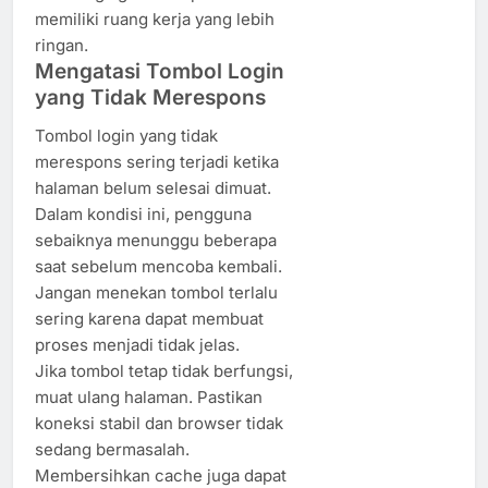
memiliki ruang kerja yang lebih
ringan.
Mengatasi Tombol Login
yang Tidak Merespons
Tombol login yang tidak
merespons sering terjadi ketika
halaman belum selesai dimuat.
Dalam kondisi ini, pengguna
sebaiknya menunggu beberapa
saat sebelum mencoba kembali.
Jangan menekan tombol terlalu
sering karena dapat membuat
proses menjadi tidak jelas.
Jika tombol tetap tidak berfungsi,
muat ulang halaman. Pastikan
koneksi stabil dan browser tidak
sedang bermasalah.
Membersihkan cache juga dapat