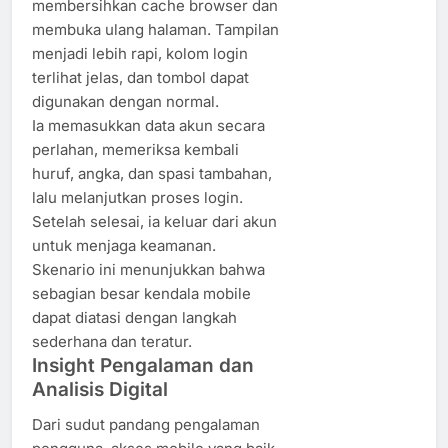
membersihkan cache browser dan
membuka ulang halaman. Tampilan
menjadi lebih rapi, kolom login
terlihat jelas, dan tombol dapat
digunakan dengan normal.
Ia memasukkan data akun secara
perlahan, memeriksa kembali
huruf, angka, dan spasi tambahan,
lalu melanjutkan proses login.
Setelah selesai, ia keluar dari akun
untuk menjaga keamanan.
Skenario ini menunjukkan bahwa
sebagian besar kendala mobile
dapat diatasi dengan langkah
sederhana dan teratur.
Insight Pengalaman dan
Analisis Digital
Dari sudut pandang pengalaman