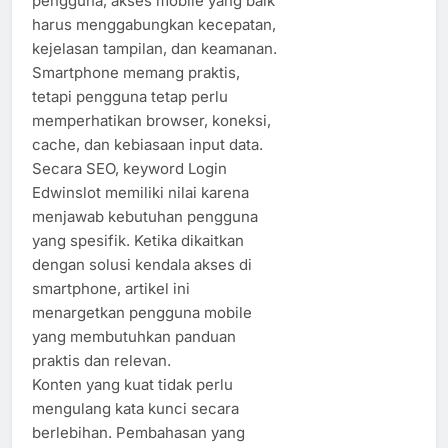
pengguna, akses mobile yang baik
harus menggabungkan kecepatan,
kejelasan tampilan, dan keamanan.
Smartphone memang praktis,
tetapi pengguna tetap perlu
memperhatikan browser, koneksi,
cache, dan kebiasaan input data.
Secara SEO, keyword Login
Edwinslot memiliki nilai karena
menjawab kebutuhan pengguna
yang spesifik. Ketika dikaitkan
dengan solusi kendala akses di
smartphone, artikel ini
menargetkan pengguna mobile
yang membutuhkan panduan
praktis dan relevan.
Konten yang kuat tidak perlu
mengulang kata kunci secara
berlebihan. Pembahasan yang