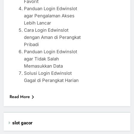
Favorit
Panduan Login Edwinslot
agar Pengalaman Akses
Lebih Lancar
Cara Login Edwinslot
dengan Aman di Perangkat
Pribadi
Panduan Login Edwinslot
agar Tidak Salah
Memasukkan Data
Solusi Login Edwinslot
Gagal di Perangkat Harian
Read More
slot gacor