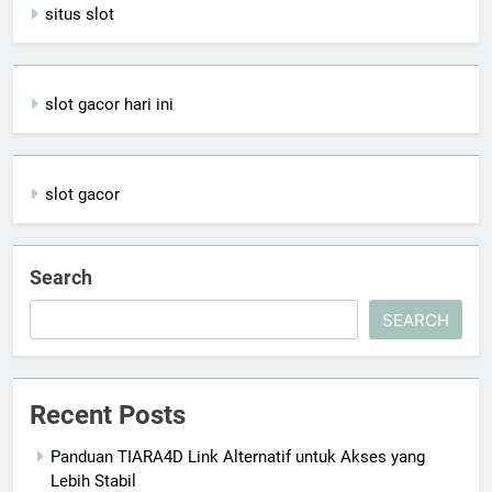
situs slot
slot gacor hari ini
slot gacor
Search
SEARCH
Recent Posts
Panduan TIARA4D Link Alternatif untuk Akses yang
Lebih Stabil