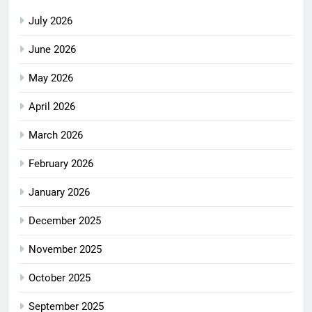
July 2026
June 2026
May 2026
April 2026
March 2026
February 2026
January 2026
December 2025
November 2025
October 2025
September 2025