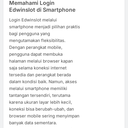
Memahami Login
Edwinslot di Smartphone
Login Edwinslot melalui
smartphone menjadi pilihan praktis
bagi pengguna yang
mengutamakan fleksibilitas.
Dengan perangkat mobile,
pengguna dapat membuka
halaman melalui browser kapan
saja selama koneksi internet
tersedia dan perangkat berada
dalam kondisi baik. Namun, akses
melalui smartphone memiliki
tantangan tersendiri, terutama
karena ukuran layar lebih kecil,
koneksi bisa berubah-ubah, dan
browser mobile sering menyimpan
banyak data sementara.