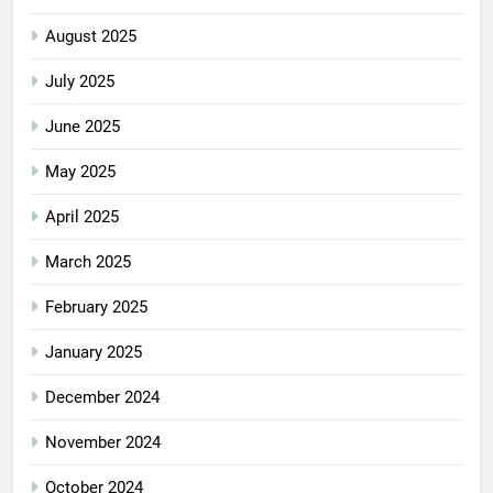
August 2025
July 2025
June 2025
May 2025
April 2025
March 2025
February 2025
January 2025
December 2024
November 2024
October 2024