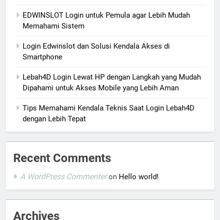
EDWINSLOT Login untuk Pemula agar Lebih Mudah
Memahami Sistem
Login Edwinslot dan Solusi Kendala Akses di
Smartphone
Lebah4D Login Lewat HP dengan Langkah yang Mudah
Dipahami untuk Akses Mobile yang Lebih Aman
Tips Memahami Kendala Teknis Saat Login Lebah4D
dengan Lebih Tepat
Recent Comments
A WordPress Commenter
on
Hello world!
Archives