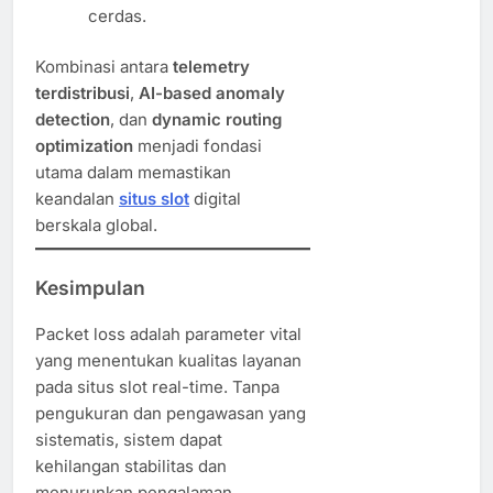
cerdas.
Kombinasi antara
telemetry
terdistribusi
,
AI-based anomaly
detection
, dan
dynamic routing
optimization
menjadi fondasi
utama dalam memastikan
keandalan
situs slot
digital
berskala global.
Kesimpulan
Packet loss adalah parameter vital
yang menentukan kualitas layanan
pada situs slot real-time. Tanpa
pengukuran dan pengawasan yang
sistematis, sistem dapat
kehilangan stabilitas dan
menurunkan pengalaman