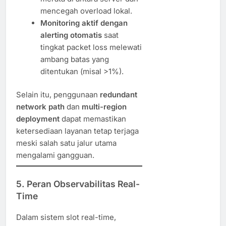
mencegah overload lokal.
Monitoring aktif dengan
alerting otomatis
saat
tingkat packet loss melewati
ambang batas yang
ditentukan (misal >1%).
Selain itu, penggunaan
redundant
network path
dan
multi-region
deployment
dapat memastikan
ketersediaan layanan tetap terjaga
meski salah satu jalur utama
mengalami gangguan.
5. Peran Observabilitas Real-
Time
Dalam sistem slot real-time,