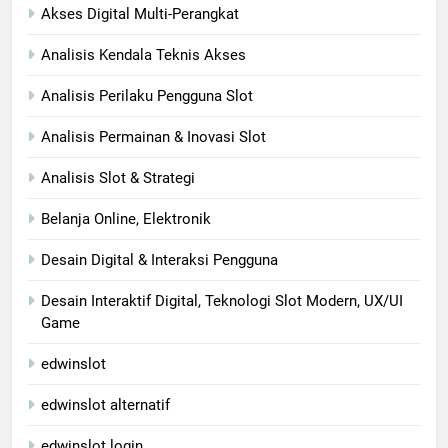
Akses Digital Multi-Perangkat
Analisis Kendala Teknis Akses
Analisis Perilaku Pengguna Slot
Analisis Permainan & Inovasi Slot
Analisis Slot & Strategi
Belanja Online, Elektronik
Desain Digital & Interaksi Pengguna
Desain Interaktif Digital, Teknologi Slot Modern, UX/UI
Game
edwinslot
edwinslot alternatif
edwinslot login