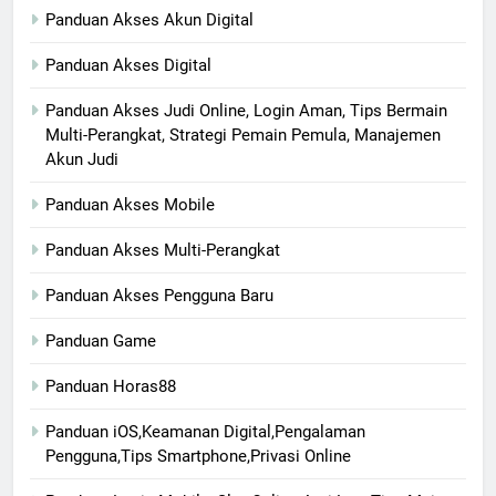
Panduan Akses Akun Digital
Panduan Akses Digital
Panduan Akses Judi Online, Login Aman, Tips Bermain
Multi-Perangkat, Strategi Pemain Pemula, Manajemen
Akun Judi
Panduan Akses Mobile
Panduan Akses Multi-Perangkat
Panduan Akses Pengguna Baru
Panduan Game
Panduan Horas88
Panduan iOS,Keamanan Digital,Pengalaman
Pengguna,Tips Smartphone,Privasi Online