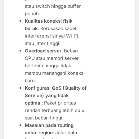
atau switch hingga buffer
penuh.
Kualitas koneksi fisik
buruk
: Kerusakan kabel,
interferensi sinyal Wi-Fi,
atau jitter tinggi.
Overload server
: Beban
CPU atau memori server
berlebih hingga tidak
mampu menangani koneksi
baru.
Konfigurasi QoS (Quality of
Service) yang tidak
optimal
: Paket prioritas
rendah terbuang lebih dulu
saat beban tinggi.
Masalah pada routing
antar-region
: Jalur data