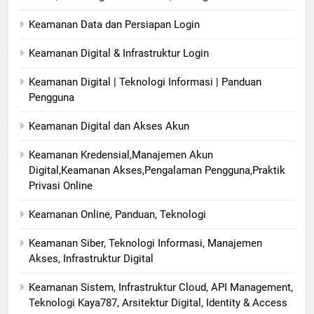
Keamanan Data dan Persiapan Login
Keamanan Digital & Infrastruktur Login
Keamanan Digital | Teknologi Informasi | Panduan
Pengguna
Keamanan Digital dan Akses Akun
Keamanan Kredensial,Manajemen Akun
Digital,Keamanan Akses,Pengalaman Pengguna,Praktik
Privasi Online
Keamanan Online, Panduan, Teknologi
Keamanan Siber, Teknologi Informasi, Manajemen
Akses, Infrastruktur Digital
Keamanan Sistem, Infrastruktur Cloud, API Management,
Teknologi Kaya787, Arsitektur Digital, Identity & Access