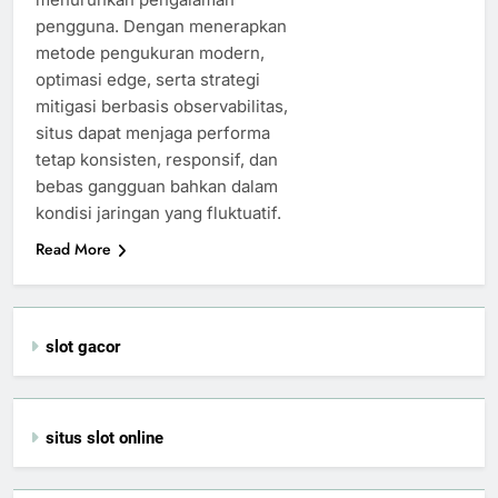
pengguna. Dengan menerapkan
metode pengukuran modern,
optimasi edge, serta strategi
mitigasi berbasis observabilitas,
situs dapat menjaga performa
tetap konsisten, responsif, dan
bebas gangguan bahkan dalam
kondisi jaringan yang fluktuatif.
Read More
slot gacor
situs slot online