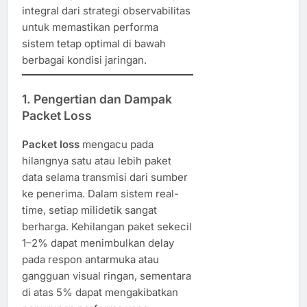
integral dari strategi observabilitas
untuk memastikan performa
sistem tetap optimal di bawah
berbagai kondisi jaringan.
1. Pengertian dan Dampak
Packet Loss
Packet loss
mengacu pada
hilangnya satu atau lebih paket
data selama transmisi dari sumber
ke penerima. Dalam sistem real-
time, setiap milidetik sangat
berharga. Kehilangan paket sekecil
1–2% dapat menimbulkan delay
pada respon antarmuka atau
gangguan visual ringan, sementara
di atas 5% dapat mengakibatkan