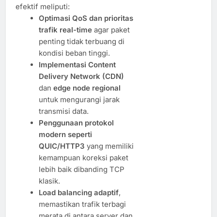
efektif meliputi:
Optimasi QoS dan prioritas
trafik real-time
agar paket
penting tidak terbuang di
kondisi beban tinggi.
Implementasi Content
Delivery Network (CDN)
dan
edge node regional
untuk mengurangi jarak
transmisi data.
Penggunaan protokol
modern seperti
QUIC/HTTP3
yang memiliki
kemampuan koreksi paket
lebih baik dibanding TCP
klasik.
Load balancing adaptif
,
memastikan trafik terbagi
merata di antara server dan