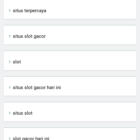
situs terpercaya
situs slot gacor
slot
situs slot gacor hari ini
situs slot
slot gacor hari ini