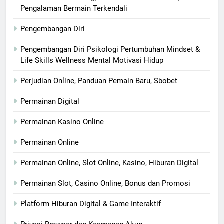
Pengalaman Bermain Terkendali
Pengembangan Diri
Pengembangan Diri Psikologi Pertumbuhan Mindset &
Life Skills Wellness Mental Motivasi Hidup
Perjudian Online, Panduan Pemain Baru, Sbobet
Permainan Digital
Permainan Kasino Online
Permainan Online
Permainan Online, Slot Online, Kasino, Hiburan Digital
Permainan Slot, Casino Online, Bonus dan Promosi
Platform Hiburan Digital & Game Interaktif