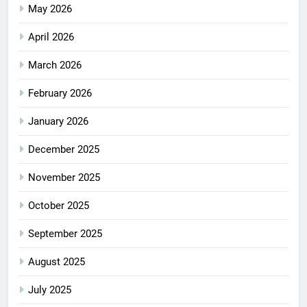
May 2026
April 2026
March 2026
February 2026
January 2026
December 2025
November 2025
October 2025
September 2025
August 2025
July 2025