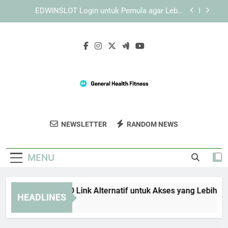
Skip
Login Edwinslot dan Solusi Kendala Akses di
to
Smartphone
content
Lebah4D Login Lewat HP dengan Langkah yang
Mudah Dipahami untuk Akses Mobile yang Lebih
Aman
Panduan TIARA4D Link Alternatif untuk Akses
yang Lebih Stabil
EDWINSLOT Login untuk Pemula agar Lebih
Mudah Memahami Sistem
Login Edwinslot dan Solusi Kendala Akses di
Smartphone
General Health
Dapatkan Tips Dan Produk Untuk
Lebah4D Login Lewat HP dengan Langkah yang
NEWSLETTER
RANDOM NEWS
Fitness
Mudah Dipahami untuk Akses Mobile yang Lebih
Kebugaran Optimal Di General Health
Aman
Fitness.
MENU
nduan TIARA4D Link Alternatif untuk Akses yang Lebih Stabil
HEADLINES
Month Ago