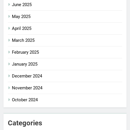
June 2025
May 2025
April 2025
March 2025
February 2025
January 2025
December 2024
November 2024
October 2024
Categories