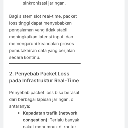
sinkronisasi jaringan.
Bagi sistem slot real-time, packet
loss tinggi dapat menyebabkan
pengalaman yang tidak stabil,
meningkatkan latensi input, dan
memengaruhi keandalan proses
pemutakhiran data yang berjalan
secara kontinu.
2. Penyebab Packet Loss
pada Infrastruktur Real-Time
Penyebab packet loss bisa berasal
dari berbagai lapisan jaringan, di
antaranya:
Kepadatan trafik (network
congestion)
: Terlalu banyak
paket menumpuk di router