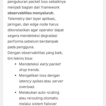
pengukuran packet loss sebaiknya
menjadi bagian dari framework
observabilitas menyeluruh
.
Telemetry dari layer aplikasi,
jaringan, dan edge node harus
dikorelasikan agar operator dapat
segera mendeteksi degradasi
performa sebelum berdampak
pada pengguna.
Dengan observabilitas yang baik,
tim teknis bisa:
Mendeteksi
early packet
drop trends
.
Mengaitkan loss dengan
latency spikes
atau
server
overload
.
Melakukan auto-scaling
atau rerouting otomatis
melalui sistem failover