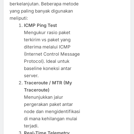
berkelanjutan. Beberapa metode
yang paling banyak digunakan
meliputi:
ICMP Ping Test
Mengukur rasio paket
terkirim vs paket yang
diterima melalui ICMP
(Internet Control Message
Protocol). Ideal untuk
baseline koneksi antar
server.
Traceroute / MTR (My
Traceroute)
Menunjukkan jalur
pergerakan paket antar
node dan mengidentifikasi
di mana kehilangan mulai
terjadi.
Real-Time Telemetry