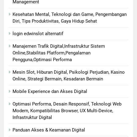
Management
Kesehatan Mental, Teknologi dan Game, Pengembangan
Diri, Tips Produktivitas, Gaya Hidup Sehat
login edwinslot alternatif
Manajemen Trafik Digital,Infrastruktur Sistem
Online,Stabilitas Platform,Pengalaman
Pengguna,Optimasi Performa
Mesin Slot, Hiburan Digital, Psikologi Perjudian, Kasino
Online, Strategi Bermain, Kesadaran Bermain
Mobile Experience dan Akses Digital
Optimasi Performa, Desain Responsif, Teknologi Web
Modern, Kompatibilitas Browser, UX Multi-Device,
Infrastruktur Digital
Panduan Akses & Keamanan Digital