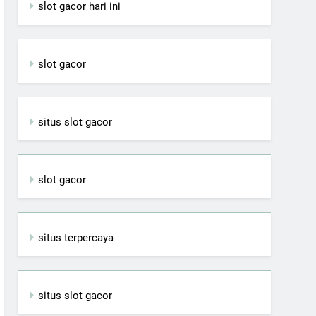
slot gacor hari ini
slot gacor
situs slot gacor
slot gacor
situs terpercaya
situs slot gacor