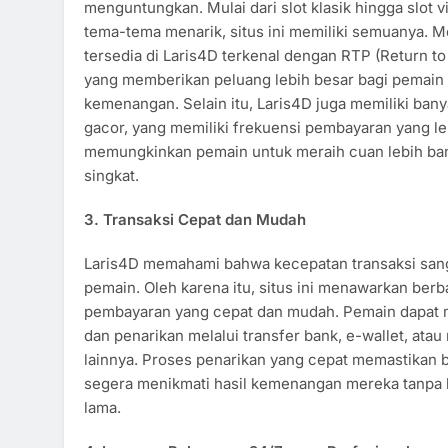
menguntungkan. Mulai dari slot klasik hingga slot 
tema-tema menarik, situs ini memiliki semuanya. M
tersedia di Laris4D terkenal dengan RTP (Return to 
yang memberikan peluang lebih besar bagi pemain
kemenangan. Selain itu, Laris4D juga memiliki bany
gacor, yang memiliki frekuensi pembayaran yang leb
memungkinkan pemain untuk meraih cuan lebih ba
singkat.
3. Transaksi Cepat dan Mudah
Laris4D memahami bahwa kecepatan transaksi sang
pemain. Oleh karena itu, situs ini menawarkan ber
pembayaran yang cepat dan mudah. Pemain dapat 
dan penarikan melalui transfer bank, e-wallet, at
lainnya. Proses penarikan yang cepat memastikan
segera menikmati hasil kemenangan mereka tanpa
lama.