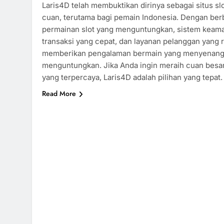
Laris4D telah membuktikan dirinya sebagai situs s
cuan, terutama bagi pemain Indonesia. Dengan berb
permainan slot yang menguntungkan, sistem keama
transaksi yang cepat, dan layanan pelanggan yang 
memberikan pengalaman bermain yang menyenang
menguntungkan. Jika Anda ingin meraih cuan besar
yang terpercaya, Laris4D adalah pilihan yang tepat.
Read More