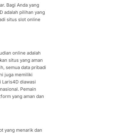
r. Bagi Anda yang
D adalah pilihan yang
i situs slot online
udian online adalah
an situs yang aman
h, semua data pribadi
ni juga memiliki
i Laris4D diawasi
rnasional. Pemain
atform yang aman dan
ot yang menarik dan