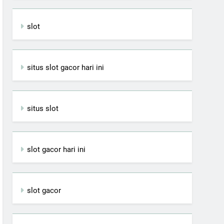
slot
situs slot gacor hari ini
situs slot
slot gacor hari ini
slot gacor