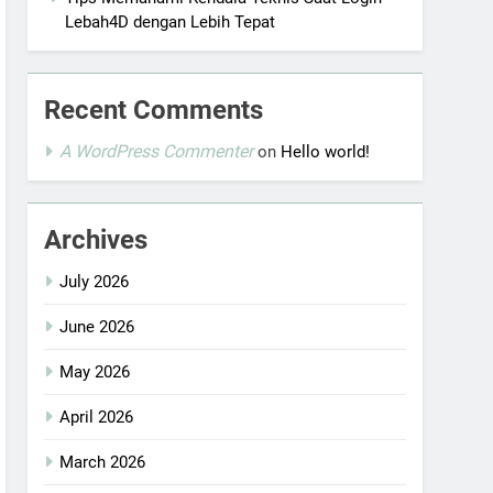
Lebah4D dengan Lebih Tepat
Recent Comments
A WordPress Commenter
on
Hello world!
Archives
July 2026
June 2026
May 2026
April 2026
March 2026