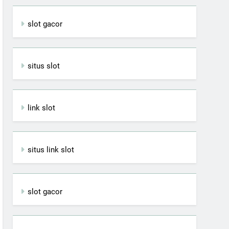
slot gacor
situs slot
link slot
situs link slot
slot gacor