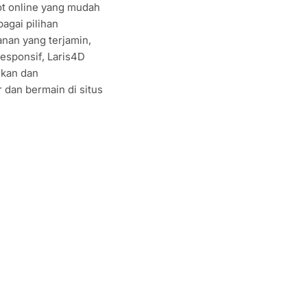
lot online yang mudah
agai pilihan
nan yang terjamin,
responsif, Laris4D
kan dan
 dan bermain di situs