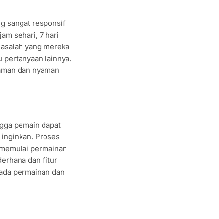
ng sangat responsif
am sehari, 7 hari
asalah yang mereka
u pertanyaan lainnya.
 aman dan nyaman
ingga pemain dapat
inginkan. Proses
a memulai permainan
derhana dan fitur
pada permainan dan