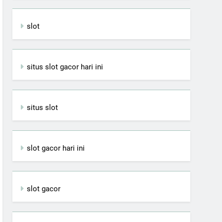
slot
situs slot gacor hari ini
situs slot
slot gacor hari ini
slot gacor