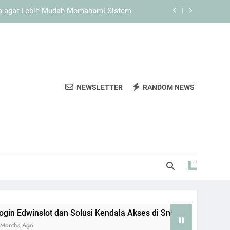
a agar Lebih Mudah Memahami Sistem
n Solusi Kendala Akses di Smartphone
 untuk Akses Mobile yang Lebih Aman
ernatif untuk Akses yang Lebih Stabil
NEWSLETTER
RANDOM NEWS
a agar Lebih Mudah Memahami Sistem
n Solusi Kendala Akses di Smartphone
tness.
 untuk Akses Mobile yang Lebih Aman
lot dan Solusi Kendala Akses di Smartphone
Lebah4D Lo
2 Months Ago