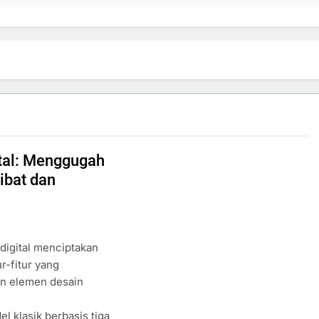
ital: Menggugah
ibat dan
 digital menciptakan
r-fitur yang
an elemen desain
l klasik berbasis tiga