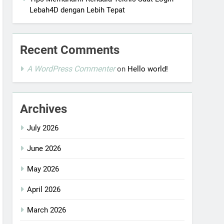
Lebah4D dengan Lebih Tepat
Recent Comments
A WordPress Commenter
on
Hello world!
Archives
July 2026
June 2026
May 2026
April 2026
March 2026