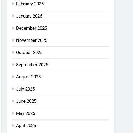
February 2026
January 2026
December 2025
November 2025
October 2025
September 2025
August 2025
July 2025
June 2025
May 2025
April 2025