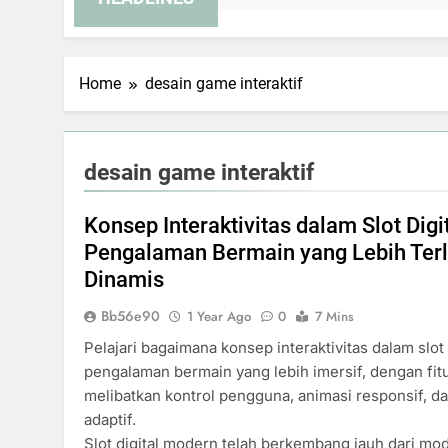
Home
desain game interaktif
desain game interaktif
Konsep Interaktivitas dalam Slot Dig
Pengalaman Bermain yang Lebih Terl
Dinamis
Bb56e90
1 Year Ago
0
7 Mins
Pelajari bagaimana konsep interaktivitas dalam slot
pengalaman bermain yang lebih imersif, dengan fitu
melibatkan kontrol pengguna, animasi responsif, d
adaptif.
Slot digital modern telah berkembang jauh dari mode