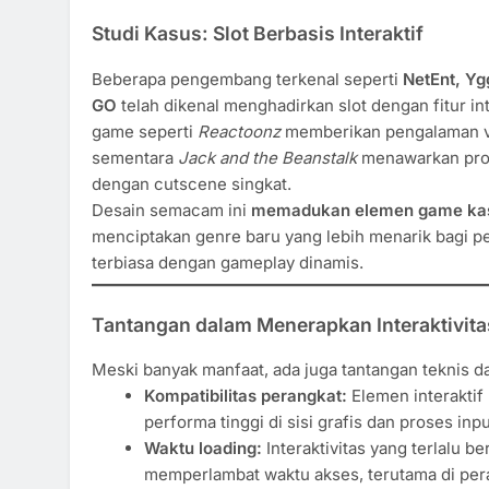
Studi Kasus: Slot Berbasis Interaktif
Beberapa pengembang terkenal seperti
NetEnt, Yg
GO
telah dikenal menghadirkan slot dengan fitur int
game seperti
Reactoonz
memberikan pengalaman vi
sementara
Jack and the Beanstalk
menawarkan prog
dengan cutscene singkat.
Desain semacam ini
memadukan elemen game kasu
menciptakan genre baru yang lebih menarik bagi 
terbiasa dengan gameplay dinamis.
Tantangan dalam Menerapkan Interaktivita
Meski banyak manfaat, ada juga tantangan teknis da
Kompatibilitas perangkat:
Elemen interakti
performa tinggi di sisi grafis dan proses inpu
Waktu loading:
Interaktivitas yang terlalu be
memperlambat waktu akses, terutama di per