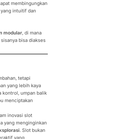
f dapat membingungkan
ang intuitif dan
n modular
, di mana
sisanya bisa diakses
ambahan, tetapi
n yang lebih kaya
kontrol, umpan balik
mpu menciptakan
lam inovasi slot
na yang menginginkan
ksplorasi
. Slot bukan
eraktif yang