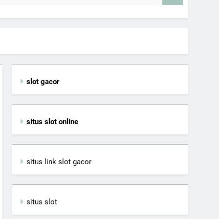
slot gacor
situs slot online
situs link slot gacor
situs slot