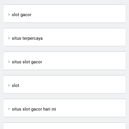
slot gacor
situs terpercaya
situs slot gacor
slot
situs slot gacor hari ini