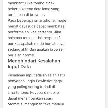
membantu jika tombol tidak
bekerja karena data lama yang
tersimpan di browser.
Pada beberapa smartphone, mode
hemat daya juga dapat membatasi
performa aplikasi tertentu. Jika
halaman terasa tidak responsif,
periksa apakah mode hemat daya
sedang aktif dan apakah browser
berjalan normal.
Menghindari Kesalahan
Input Data
Kesalahan input adalah salah satu
penyebab Login Edwinslot gagal
yang paling sering terjadi di
smartphone. Keyboard mobile
dapat menambahkan spasi
otomatis, mengubah teks melalui