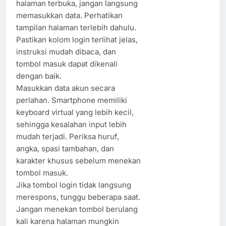
halaman terbuka, jangan langsung
memasukkan data. Perhatikan
tampilan halaman terlebih dahulu.
Pastikan kolom login terlihat jelas,
instruksi mudah dibaca, dan
tombol masuk dapat dikenali
dengan baik.
Masukkan data akun secara
perlahan. Smartphone memiliki
keyboard virtual yang lebih kecil,
sehingga kesalahan input lebih
mudah terjadi. Periksa huruf,
angka, spasi tambahan, dan
karakter khusus sebelum menekan
tombol masuk.
Jika tombol login tidak langsung
merespons, tunggu beberapa saat.
Jangan menekan tombol berulang
kali karena halaman mungkin