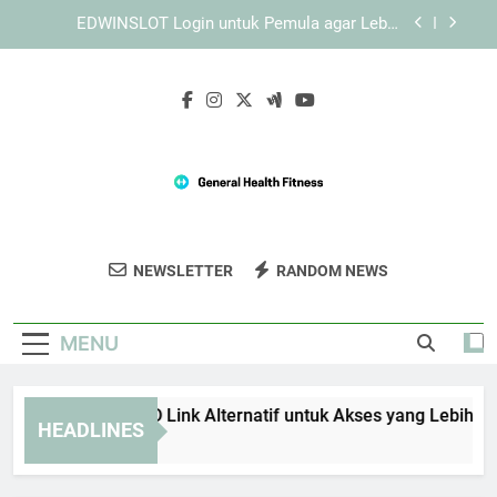
Skip
Login Edwinslot dan Solusi Kendala Akses di
to
Smartphone
content
Lebah4D Login Lewat HP dengan Langkah yang
Mudah Dipahami untuk Akses Mobile yang Lebih
Aman
Panduan TIARA4D Link Alternatif untuk Akses
yang Lebih Stabil
EDWINSLOT Login untuk Pemula agar Lebih
Mudah Memahami Sistem
Login Edwinslot dan Solusi Kendala Akses di
Smartphone
General Health
Dapatkan Tips Dan Produk Untuk
Lebah4D Login Lewat HP dengan Langkah yang
NEWSLETTER
RANDOM NEWS
Fitness
Mudah Dipahami untuk Akses Mobile yang Lebih
Kebugaran Optimal Di General Health
Aman
Fitness.
MENU
anduan TIARA4D Link Alternatif untuk Akses yang Lebih Stabi
HEADLINES
 Weeks Ago