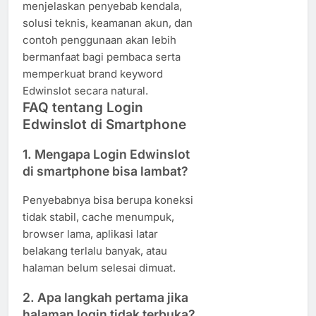
menjelaskan penyebab kendala,
solusi teknis, keamanan akun, dan
contoh penggunaan akan lebih
bermanfaat bagi pembaca serta
memperkuat brand keyword
Edwinslot secara natural.
FAQ tentang Login
Edwinslot di Smartphone
1. Mengapa Login Edwinslot
di smartphone bisa lambat?
Penyebabnya bisa berupa koneksi
tidak stabil, cache menumpuk,
browser lama, aplikasi latar
belakang terlalu banyak, atau
halaman belum selesai dimuat.
2. Apa langkah pertama jika
halaman login tidak terbuka?