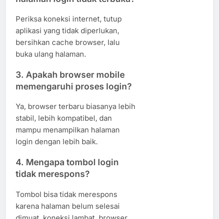
Periksa koneksi internet, tutup
aplikasi yang tidak diperlukan,
bersihkan cache browser, lalu
buka ulang halaman.
3. Apakah browser mobile
memengaruhi proses login?
Ya, browser terbaru biasanya lebih
stabil, lebih kompatibel, dan
mampu menampilkan halaman
login dengan lebih baik.
4. Mengapa tombol login
tidak merespons?
Tombol bisa tidak merespons
karena halaman belum selesai
dimuat, koneksi lambat, browser