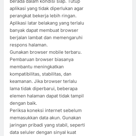
berada dalam kondisi siap. Tutup
aplikasi yang tidak diperlukan agar
perangkat bekerja lebih ringan.
Aplikasi latar belakang yang terlalu
banyak dapat membuat browser
berjalan lambat dan memengaruhi
respons halaman.
Gunakan browser mobile terbaru.
Pembaruan browser biasanya
membantu meningkatkan
kompatibilitas, stabilitas, dan
keamanan. Jika browser terlalu
lama tidak diperbarui, beberapa
elemen halaman dapat tidak tampil
dengan baik.
Periksa koneksi internet sebelum
memasukkan data akun. Gunakan
jaringan pribadi yang stabil, seperti
data seluler dengan sinyal kuat