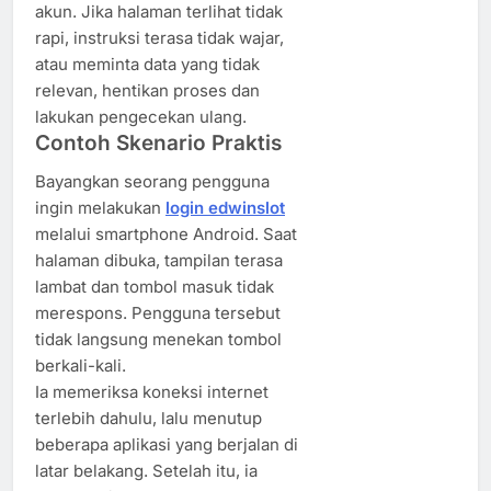
akun. Jika halaman terlihat tidak
rapi, instruksi terasa tidak wajar,
atau meminta data yang tidak
relevan, hentikan proses dan
lakukan pengecekan ulang.
Contoh Skenario Praktis
Bayangkan seorang pengguna
ingin melakukan
login edwinslot
melalui smartphone Android. Saat
halaman dibuka, tampilan terasa
lambat dan tombol masuk tidak
merespons. Pengguna tersebut
tidak langsung menekan tombol
berkali-kali.
Ia memeriksa koneksi internet
terlebih dahulu, lalu menutup
beberapa aplikasi yang berjalan di
latar belakang. Setelah itu, ia