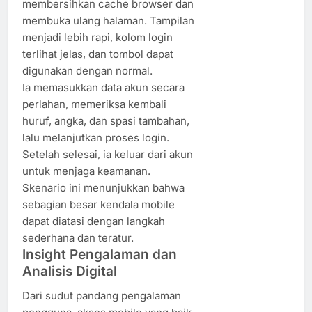
membersihkan cache browser dan
membuka ulang halaman. Tampilan
menjadi lebih rapi, kolom login
terlihat jelas, dan tombol dapat
digunakan dengan normal.
Ia memasukkan data akun secara
perlahan, memeriksa kembali
huruf, angka, dan spasi tambahan,
lalu melanjutkan proses login.
Setelah selesai, ia keluar dari akun
untuk menjaga keamanan.
Skenario ini menunjukkan bahwa
sebagian besar kendala mobile
dapat diatasi dengan langkah
sederhana dan teratur.
Insight Pengalaman dan
Analisis Digital
Dari sudut pandang pengalaman