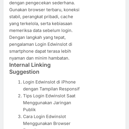
dengan pengecekan sederhana.
Gunakan browser terbaru, koneksi
stabil, perangkat pribadi, cache
yang terkelola, serta kebiasaan
memeriksa data sebelum login.
Dengan langkah yang tepat,
pengalaman Login Edwinslot di
smartphone dapat terasa lebih
nyaman dan minim hambatan.
Internal Linking
Suggestion
Login Edwinslot di iPhone
dengan Tampilan Responsif
Tips Login Edwinslot Saat
Menggunakan Jaringan
Publik
Cara Login Edwinslot
Menggunakan Browser