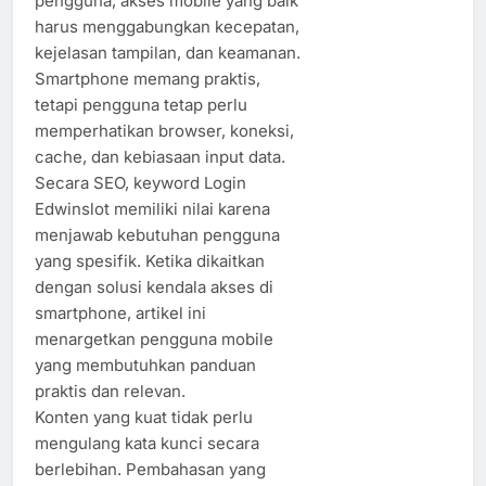
pengguna, akses mobile yang baik
harus menggabungkan kecepatan,
kejelasan tampilan, dan keamanan.
Smartphone memang praktis,
tetapi pengguna tetap perlu
memperhatikan browser, koneksi,
cache, dan kebiasaan input data.
Secara SEO, keyword Login
Edwinslot memiliki nilai karena
menjawab kebutuhan pengguna
yang spesifik. Ketika dikaitkan
dengan solusi kendala akses di
smartphone, artikel ini
menargetkan pengguna mobile
yang membutuhkan panduan
praktis dan relevan.
Konten yang kuat tidak perlu
mengulang kata kunci secara
berlebihan. Pembahasan yang