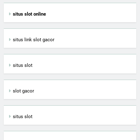
situs slot online
situs link slot gacor
situs slot
slot gacor
situs slot