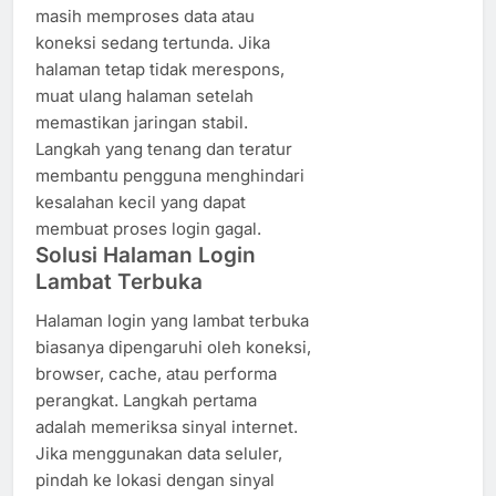
masih memproses data atau
koneksi sedang tertunda. Jika
halaman tetap tidak merespons,
muat ulang halaman setelah
memastikan jaringan stabil.
Langkah yang tenang dan teratur
membantu pengguna menghindari
kesalahan kecil yang dapat
membuat proses login gagal.
Solusi Halaman Login
Lambat Terbuka
Halaman login yang lambat terbuka
biasanya dipengaruhi oleh koneksi,
browser, cache, atau performa
perangkat. Langkah pertama
adalah memeriksa sinyal internet.
Jika menggunakan data seluler,
pindah ke lokasi dengan sinyal