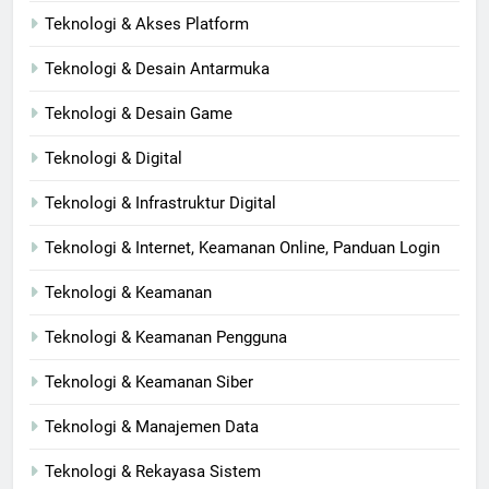
Teknologi & Akses Platform
Teknologi & Desain Antarmuka
Teknologi & Desain Game
Teknologi & Digital
Teknologi & Infrastruktur Digital
Teknologi & Internet, Keamanan Online, Panduan Login
Teknologi & Keamanan
Teknologi & Keamanan Pengguna
Teknologi & Keamanan Siber
Teknologi & Manajemen Data
Teknologi & Rekayasa Sistem