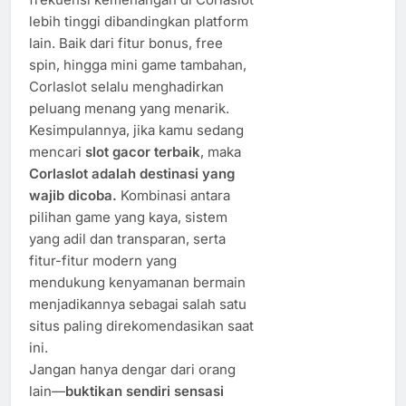
lebih tinggi dibandingkan platform
lain. Baik dari fitur bonus, free
spin, hingga mini game tambahan,
Corlaslot selalu menghadirkan
peluang menang yang menarik.
Kesimpulannya, jika kamu sedang
mencari
slot gacor terbaik
, maka
Corlaslot adalah destinasi yang
wajib dicoba.
Kombinasi antara
pilihan game yang kaya, sistem
yang adil dan transparan, serta
fitur-fitur modern yang
mendukung kenyamanan bermain
menjadikannya sebagai salah satu
situs paling direkomendasikan saat
ini.
Jangan hanya dengar dari orang
lain—
buktikan sendiri sensasi