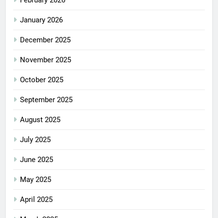
February 2026
January 2026
December 2025
November 2025
October 2025
September 2025
August 2025
July 2025
June 2025
May 2025
April 2025