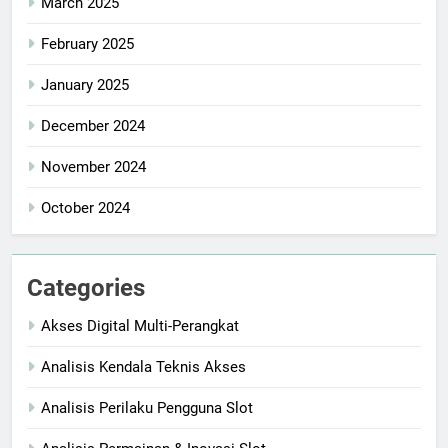
March 2025
February 2025
January 2025
December 2024
November 2024
October 2024
Categories
Akses Digital Multi-Perangkat
Analisis Kendala Teknis Akses
Analisis Perilaku Pengguna Slot