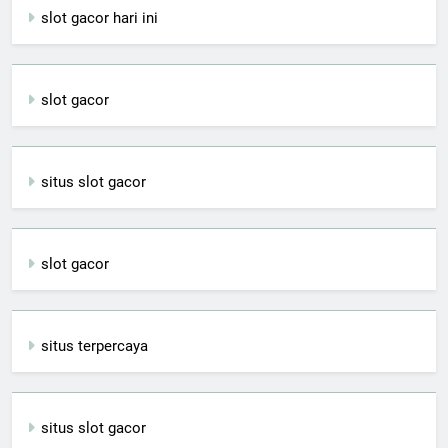
slot gacor hari ini
slot gacor
situs slot gacor
slot gacor
situs terpercaya
situs slot gacor