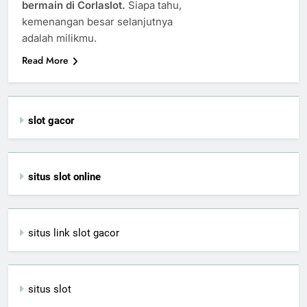
bermain di Corlaslot.
Siapa tahu,
kemenangan besar selanjutnya
adalah milikmu.
Read More
slot gacor
situs slot online
situs link slot gacor
situs slot