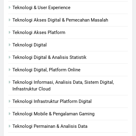
Teknologi & User Experience
Teknologi Akses Digital & Pemecahan Masalah
Teknologi Akses Platform
Teknologi Digital
Teknologi Digital & Analisis Statistik
Teknologi Digital, Platform Online
Teknologi Informasi, Analisis Data, Sistem Digital,
Infrastruktur Cloud
Teknologi Infrastruktur Platform Digital
Teknologi Mobile & Pengalaman Gaming
Teknologi Permainan & Analisis Data