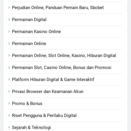
Perjudian Online, Panduan Pemain Baru, Sbobet
Permainan Digital
Permainan Kasino Online
Permainan Online
Permainan Online, Slot Online, Kasino, Hiburan Digital
Permainan Slot, Casino Online, Bonus dan Promosi
Platform Hiburan Digital & Game Interaktif
Privasi Browser dan Keamanan Akun
Promo & Bonus
Riset Pengguna & Perilaku Digital
Sejarah & Teknologi