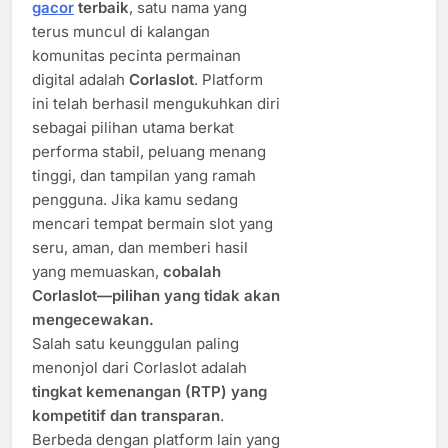
gacor
terbaik
, satu nama yang
terus muncul di kalangan
komunitas pecinta permainan
digital adalah
Corlaslot
. Platform
ini telah berhasil mengukuhkan diri
sebagai pilihan utama berkat
performa stabil, peluang menang
tinggi, dan tampilan yang ramah
pengguna. Jika kamu sedang
mencari tempat bermain slot yang
seru, aman, dan memberi hasil
yang memuaskan,
cobalah
Corlaslot—pilihan yang tidak akan
mengecewakan.
Salah satu keunggulan paling
menonjol dari Corlaslot adalah
tingkat kemenangan (RTP) yang
kompetitif dan transparan
.
Berbeda dengan platform lain yang