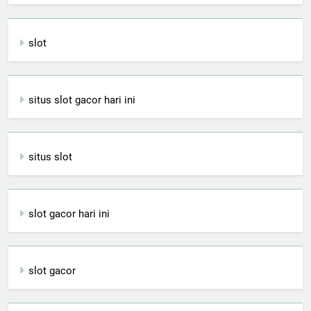
slot
situs slot gacor hari ini
situs slot
slot gacor hari ini
slot gacor