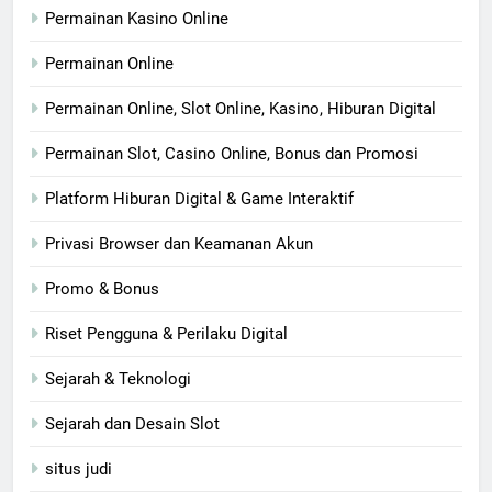
Permainan Kasino Online
Permainan Online
Permainan Online, Slot Online, Kasino, Hiburan Digital
Permainan Slot, Casino Online, Bonus dan Promosi
Platform Hiburan Digital & Game Interaktif
Privasi Browser dan Keamanan Akun
Promo & Bonus
Riset Pengguna & Perilaku Digital
Sejarah & Teknologi
Sejarah dan Desain Slot
situs judi