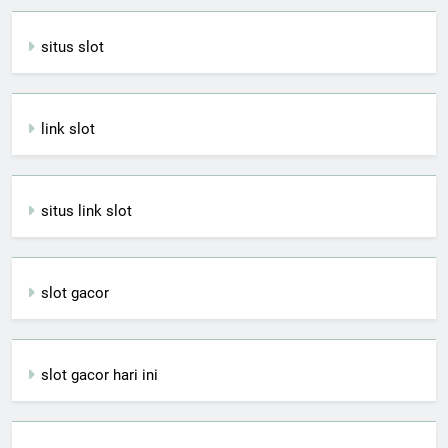
situs slot
link slot
situs link slot
slot gacor
slot gacor hari ini