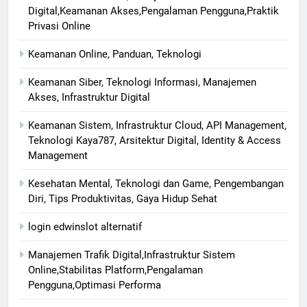
Digital,Keamanan Akses,Pengalaman Pengguna,Praktik
Privasi Online
Keamanan Online, Panduan, Teknologi
Keamanan Siber, Teknologi Informasi, Manajemen
Akses, Infrastruktur Digital
Keamanan Sistem, Infrastruktur Cloud, API Management,
Teknologi Kaya787, Arsitektur Digital, Identity & Access
Management
Kesehatan Mental, Teknologi dan Game, Pengembangan
Diri, Tips Produktivitas, Gaya Hidup Sehat
login edwinslot alternatif
Manajemen Trafik Digital,Infrastruktur Sistem
Online,Stabilitas Platform,Pengalaman
Pengguna,Optimasi Performa