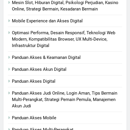
Mesin Slot, Hiburan Digital, Psikologi Perjudian, Kasino
Online, Strategi Bermain, Kesadaran Bermain
Mobile Experience dan Akses Digital
Optimasi Performa, Desain Responsif, Teknologi Web
Modern, Kompatibilitas Browser, UX Multi-Device,
Infrastruktur Digital
Panduan Akses & Keamanan Digital
Panduan Akses Akun Digital
Panduan Akses Digital
Panduan Akses Judi Online, Login Aman, Tips Bermain
Multi-Perangkat, Strategi Pemain Pemula, Manajemen
Akun Judi
Panduan Akses Mobile
Panduan Akses Multi-Perangkat