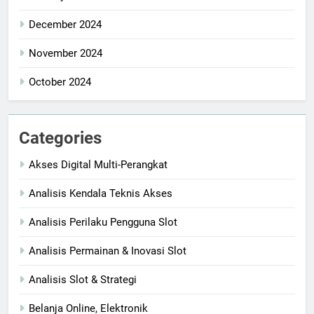
December 2024
November 2024
October 2024
Categories
Akses Digital Multi-Perangkat
Analisis Kendala Teknis Akses
Analisis Perilaku Pengguna Slot
Analisis Permainan & Inovasi Slot
Analisis Slot & Strategi
Belanja Online, Elektronik