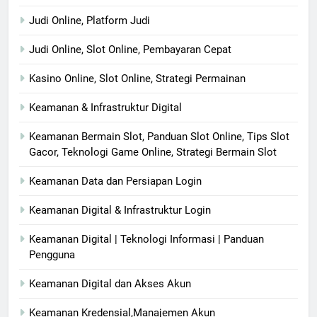
Judi Online, Platform Judi
Judi Online, Slot Online, Pembayaran Cepat
Kasino Online, Slot Online, Strategi Permainan
Keamanan & Infrastruktur Digital
Keamanan Bermain Slot, Panduan Slot Online, Tips Slot
Gacor, Teknologi Game Online, Strategi Bermain Slot
Keamanan Data dan Persiapan Login
Keamanan Digital & Infrastruktur Login
Keamanan Digital | Teknologi Informasi | Panduan
Pengguna
Keamanan Digital dan Akses Akun
Keamanan Kredensial,Manajemen Akun