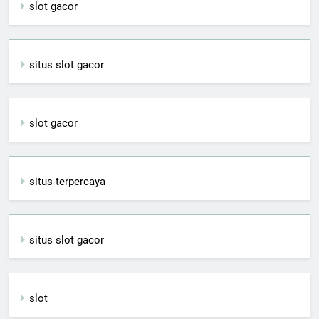
slot gacor
situs slot gacor
slot gacor
situs terpercaya
situs slot gacor
slot