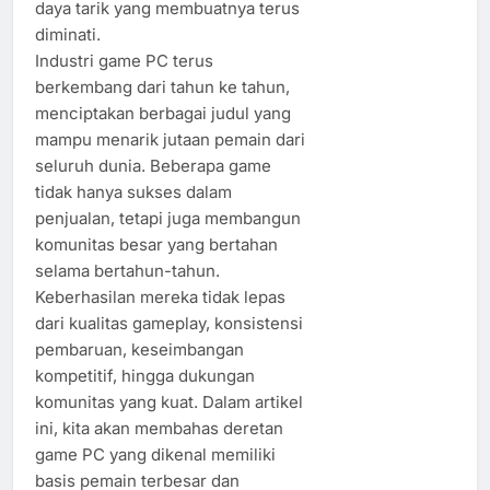
daya tarik yang membuatnya terus
diminati.
Industri game PC terus
berkembang dari tahun ke tahun,
menciptakan berbagai judul yang
mampu menarik jutaan pemain dari
seluruh dunia. Beberapa game
tidak hanya sukses dalam
penjualan, tetapi juga membangun
komunitas besar yang bertahan
selama bertahun-tahun.
Keberhasilan mereka tidak lepas
dari kualitas gameplay, konsistensi
pembaruan, keseimbangan
kompetitif, hingga dukungan
komunitas yang kuat. Dalam artikel
ini, kita akan membahas deretan
game PC yang dikenal memiliki
basis pemain terbesar dan