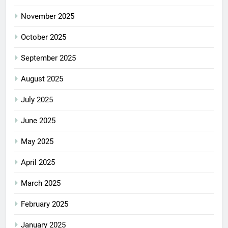
November 2025
October 2025
September 2025
August 2025
July 2025
June 2025
May 2025
April 2025
March 2025
February 2025
January 2025