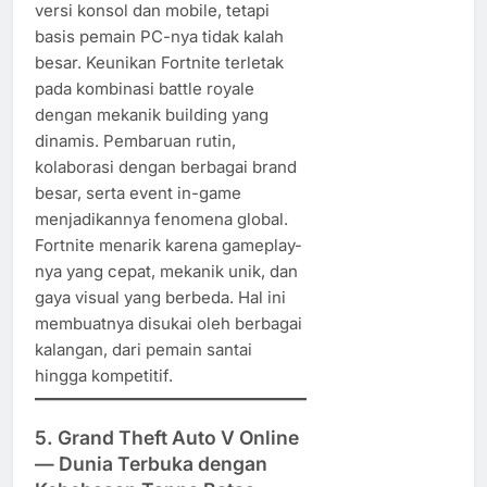
versi konsol dan mobile, tetapi
basis pemain PC-nya tidak kalah
besar. Keunikan Fortnite terletak
pada kombinasi battle royale
dengan mekanik building yang
dinamis. Pembaruan rutin,
kolaborasi dengan berbagai brand
besar, serta event in-game
menjadikannya fenomena global.
Fortnite menarik karena gameplay-
nya yang cepat, mekanik unik, dan
gaya visual yang berbeda. Hal ini
membuatnya disukai oleh berbagai
kalangan, dari pemain santai
hingga kompetitif.
5. Grand Theft Auto V Online
— Dunia Terbuka dengan