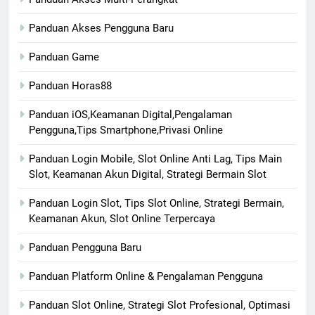
Panduan Akses Pengguna Baru
Panduan Game
Panduan Horas88
Panduan iOS,Keamanan Digital,Pengalaman
Pengguna,Tips Smartphone,Privasi Online
Panduan Login Mobile, Slot Online Anti Lag, Tips Main
Slot, Keamanan Akun Digital, Strategi Bermain Slot
Panduan Login Slot, Tips Slot Online, Strategi Bermain,
Keamanan Akun, Slot Online Terpercaya
Panduan Pengguna Baru
Panduan Platform Online & Pengalaman Pengguna
Panduan Slot Online, Strategi Slot Profesional, Optimasi