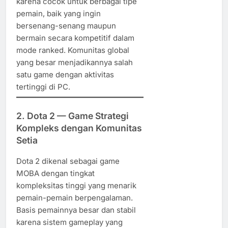
karena cocok untuk berbagai tipe
pemain, baik yang ingin
bersenang-senang maupun
bermain secara kompetitif dalam
mode ranked. Komunitas global
yang besar menjadikannya salah
satu game dengan aktivitas
tertinggi di PC.
2. Dota 2 — Game Strategi
Kompleks dengan Komunitas
Setia
Dota 2 dikenal sebagai game
MOBA dengan tingkat
kompleksitas tinggi yang menarik
pemain-pemain berpengalaman.
Basis pemainnya besar dan stabil
karena sistem gameplay yang