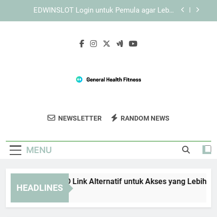
Skip
Login Edwinslot dan Solusi Kendala Akses di
to
Smartphone
content
Lebah4D Login Lewat HP dengan Langkah yang
Mudah Dipahami untuk Akses Mobile yang Lebih
Aman
Panduan TIARA4D Link Alternatif untuk Akses
yang Lebih Stabil
EDWINSLOT Login untuk Pemula agar Lebih
Mudah Memahami Sistem
Login Edwinslot dan Solusi Kendala Akses di
Smartphone
General Health
Dapatkan Tips Dan Produk Untuk
Lebah4D Login Lewat HP dengan Langkah yang
NEWSLETTER
RANDOM NEWS
Fitness
Mudah Dipahami untuk Akses Mobile yang Lebih
Kebugaran Optimal Di General Health
Aman
Fitness.
MENU
nduan TIARA4D Link Alternatif untuk Akses yang Lebih Stabil
HEADLINES
Weeks Ago