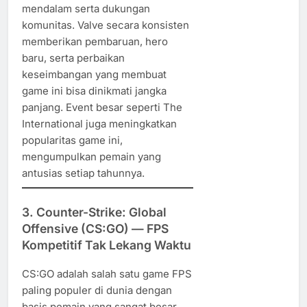
mendalam serta dukungan
komunitas. Valve secara konsisten
memberikan pembaruan, hero
baru, serta perbaikan
keseimbangan yang membuat
game ini bisa dinikmati jangka
panjang. Event besar seperti The
International juga meningkatkan
popularitas game ini,
mengumpulkan pemain yang
antusias setiap tahunnya.
3. Counter-Strike: Global
Offensive (CS:GO) — FPS
Kompetitif Tak Lekang Waktu
CS:GO adalah salah satu game FPS
paling populer di dunia dengan
basis pemain yang sangat besar.