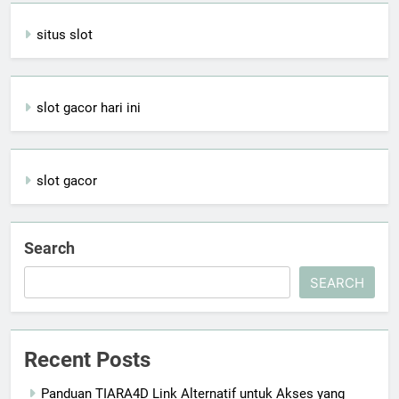
situs slot
slot gacor hari ini
slot gacor
Search
SEARCH
Recent Posts
Panduan TIARA4D Link Alternatif untuk Akses yang