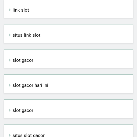
link slot
situs link slot
slot gacor
slot gacor hari ini
slot gacor
situs slot gacor