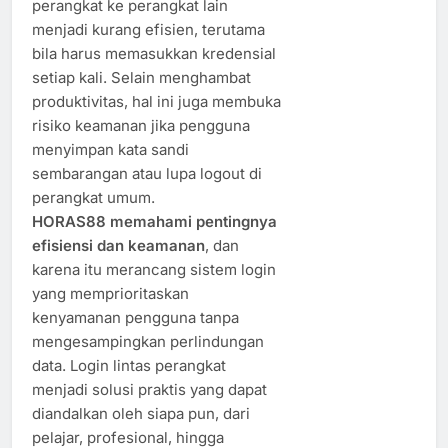
perangkat ke perangkat lain
menjadi kurang efisien, terutama
bila harus memasukkan kredensial
setiap kali. Selain menghambat
produktivitas, hal ini juga membuka
risiko keamanan jika pengguna
menyimpan kata sandi
sembarangan atau lupa logout di
perangkat umum.
HORAS88 memahami pentingnya
efisiensi dan keamanan
, dan
karena itu merancang sistem login
yang memprioritaskan
kenyamanan pengguna tanpa
mengesampingkan perlindungan
data. Login lintas perangkat
menjadi solusi praktis yang dapat
diandalkan oleh siapa pun, dari
pelajar, profesional, hingga