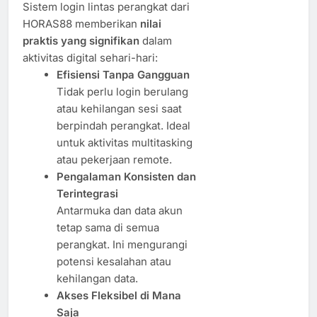
Sistem login lintas perangkat dari
HORAS88 memberikan
nilai
praktis yang signifikan
dalam
aktivitas digital sehari-hari:
Efisiensi Tanpa Gangguan
Tidak perlu login berulang
atau kehilangan sesi saat
berpindah perangkat. Ideal
untuk aktivitas multitasking
atau pekerjaan remote.
Pengalaman Konsisten dan
Terintegrasi
Antarmuka dan data akun
tetap sama di semua
perangkat. Ini mengurangi
potensi kesalahan atau
kehilangan data.
Akses Fleksibel di Mana
Saja