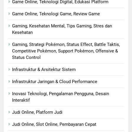
Game Online, Teknologi Digital, Edukasi Platform
Game Online, Teknologi Game, Review Game
Gaming, Kesehatan Mental, Tips Gaming, Stres dan
Kesehatan
Gaming, Strategi Pokémon, Status Effect, Battle Taktis,
Competitive Pokémon, Support Pokémon, Offensive &
Status Control
Infrastruktur & Arsitektur Sistem
Infrastruktur Jaringan & Cloud Performance
Inovasi Teknologi, Pengalaman Pengguna, Desain
Interaktif
Judi Online, Platform Judi
Judi Online, Slot Online, Pembayaran Cepat