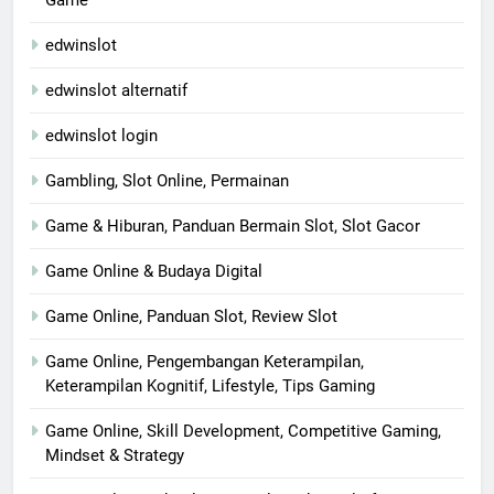
edwinslot
edwinslot alternatif
edwinslot login
Gambling, Slot Online, Permainan
Game & Hiburan, Panduan Bermain Slot, Slot Gacor
Game Online & Budaya Digital
Game Online, Panduan Slot, Review Slot
Game Online, Pengembangan Keterampilan,
Keterampilan Kognitif, Lifestyle, Tips Gaming
Game Online, Skill Development, Competitive Gaming,
Mindset & Strategy