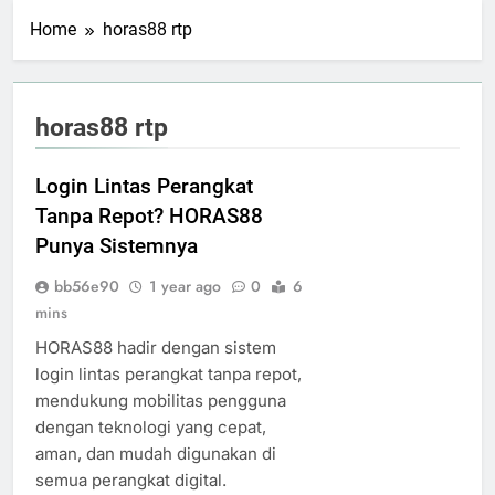
Home
horas88 rtp
horas88 rtp
Login Lintas Perangkat
Tanpa Repot? HORAS88
Punya Sistemnya
bb56e90
1 year ago
0
6
mins
HORAS88 hadir dengan sistem
login lintas perangkat tanpa repot,
mendukung mobilitas pengguna
dengan teknologi yang cepat,
aman, dan mudah digunakan di
semua perangkat digital.