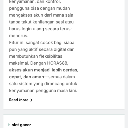
kenyamanan, dan kontrol,
pengguna bisa dengan mudah
mengakses akun dari mana saja
tanpa takut kehilangan sesi atau
harus login ulang secara terus-
menerus.
Fitur ini sangat cocok bagi siapa
pun yang aktif secara digital dan
membutuhkan fleksibilitas
maksimal. Dengan HORAS88,
akses akun menjadi lebih cerdas,
cepat, dan aman
—semua dalam
satu sistem yang dirancang untuk
kenyamanan pengguna masa kini.
Read More
slot gacor