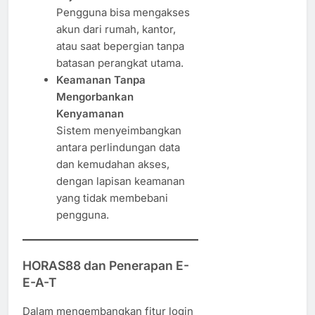
Pengguna bisa mengakses
akun dari rumah, kantor,
atau saat bepergian tanpa
batasan perangkat utama.
Keamanan Tanpa
Mengorbankan
Kenyamanan
Sistem menyeimbangkan
antara perlindungan data
dan kemudahan akses,
dengan lapisan keamanan
yang tidak membebani
pengguna.
HORAS88 dan Penerapan E-
E-A-T
Dalam mengembangkan fitur login