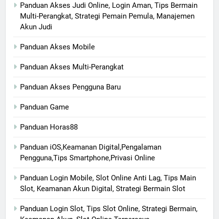
Panduan Akses Judi Online, Login Aman, Tips Bermain
Multi-Perangkat, Strategi Pemain Pemula, Manajemen
Akun Judi
Panduan Akses Mobile
Panduan Akses Multi-Perangkat
Panduan Akses Pengguna Baru
Panduan Game
Panduan Horas88
Panduan iOS,Keamanan Digital,Pengalaman
Pengguna,Tips Smartphone,Privasi Online
Panduan Login Mobile, Slot Online Anti Lag, Tips Main
Slot, Keamanan Akun Digital, Strategi Bermain Slot
Panduan Login Slot, Tips Slot Online, Strategi Bermain,