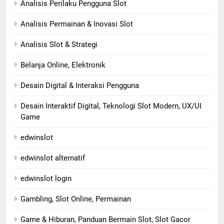
Analisis Perilaku Pengguna Slot
Analisis Permainan & Inovasi Slot
Analisis Slot & Strategi
Belanja Online, Elektronik
Desain Digital & Interaksi Pengguna
Desain Interaktif Digital, Teknologi Slot Modern, UX/UI
Game
edwinslot
edwinslot alternatif
edwinslot login
Gambling, Slot Online, Permainan
Game & Hiburan, Panduan Bermain Slot, Slot Gacor