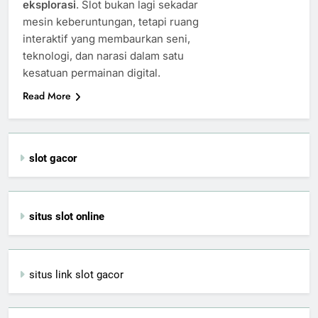
eksplorasi
. Slot bukan lagi sekadar
mesin keberuntungan, tetapi ruang
interaktif yang membaurkan seni,
teknologi, dan narasi dalam satu
kesatuan permainan digital.
Read More
slot gacor
situs slot online
situs link slot gacor