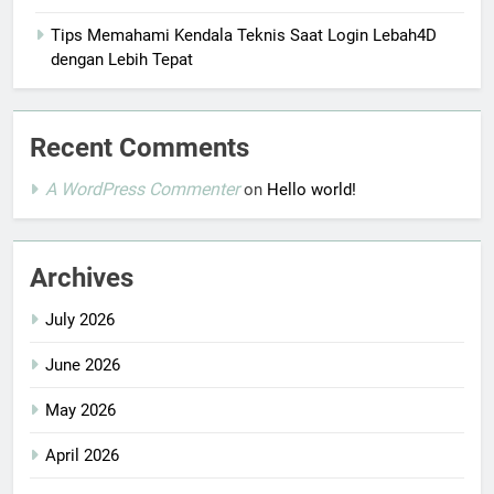
Tips Memahami Kendala Teknis Saat Login Lebah4D
dengan Lebih Tepat
Recent Comments
A WordPress Commenter
on
Hello world!
Archives
July 2026
June 2026
May 2026
April 2026