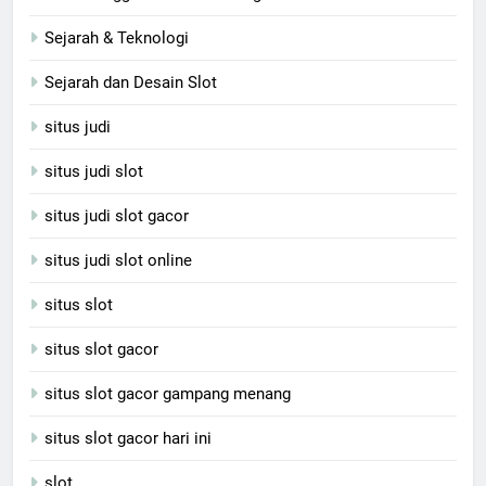
Sejarah & Teknologi
Sejarah dan Desain Slot
situs judi
situs judi slot
situs judi slot gacor
situs judi slot online
situs slot
situs slot gacor
situs slot gacor gampang menang
situs slot gacor hari ini
slot