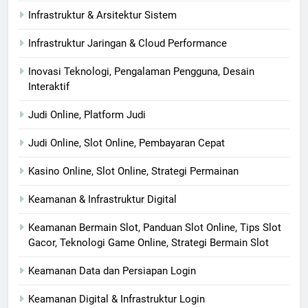
Infrastruktur & Arsitektur Sistem
Infrastruktur Jaringan & Cloud Performance
Inovasi Teknologi, Pengalaman Pengguna, Desain
Interaktif
Judi Online, Platform Judi
Judi Online, Slot Online, Pembayaran Cepat
Kasino Online, Slot Online, Strategi Permainan
Keamanan & Infrastruktur Digital
Keamanan Bermain Slot, Panduan Slot Online, Tips Slot
Gacor, Teknologi Game Online, Strategi Bermain Slot
Keamanan Data dan Persiapan Login
Keamanan Digital & Infrastruktur Login