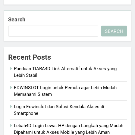
Search
SEARCH
Recent Posts
Panduan TIARA4D Link Alternatif untuk Akses yang
Lebih Stabil
EDWINSLOT Login untuk Pemula agar Lebih Mudah
Memahami Sistem
Login Edwinslot dan Solusi Kendala Akses di
Smartphone
Lebah4D Login Lewat HP dengan Langkah yang Mudah
Dipahami untuk Akses Mobile yang Lebih Aman