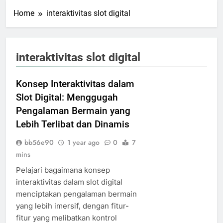
Home
interaktivitas slot digital
interaktivitas slot digital
Konsep Interaktivitas dalam
Slot Digital: Menggugah
Pengalaman Bermain yang
Lebih Terlibat dan Dinamis
bb56e90
1 year ago
0
7
mins
Pelajari bagaimana konsep
interaktivitas dalam slot digital
menciptakan pengalaman bermain
yang lebih imersif, dengan fitur-
fitur yang melibatkan kontrol