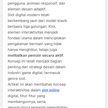
pengguna, animasi responsif, dan
elemen desain adaptif.
Slot digital modern telah
berkembang jauh dari model klasik
berbasis tiga gulungan. Kini,
elemen interaktivitas menjadi
fondasi utama dalam menciptakan
pengalaman bermain yang tidak
hanya menghibur, tetapi juga
melibatkan pemain secara aktif
.
Konsep ini telah menjadi bagian
penting dari strategi desain dalam
industri game digital, termasuk
genre slot.
Artikel ini akan membahas konsep
interaktivitas dalam
slot online
digital, fitur-fitur yang
membangunnya, serta
pengaruhnya terhadap keterlibatan