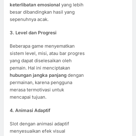
keterlibatan emosional
yang lebih
besar dibandingkan hasil yang
sepenuhnya acak.
3.
Level dan Progresi
Beberapa game menyematkan
sistem level, misi, atau bar progres
yang dapat diselesaikan oleh
pemain. Hal ini menciptakan
hubungan jangka panjang
dengan
permainan, karena pengguna
merasa termotivasi untuk
mencapai tujuan.
4.
Animasi Adaptif
Slot dengan animasi adaptif
menyesuaikan efek visual