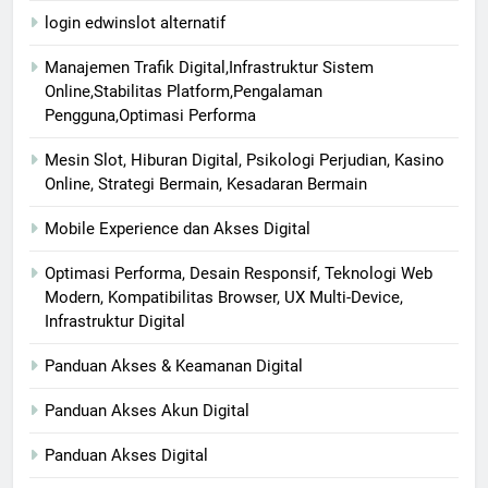
login edwinslot alternatif
Manajemen Trafik Digital,Infrastruktur Sistem
Online,Stabilitas Platform,Pengalaman
Pengguna,Optimasi Performa
Mesin Slot, Hiburan Digital, Psikologi Perjudian, Kasino
Online, Strategi Bermain, Kesadaran Bermain
Mobile Experience dan Akses Digital
Optimasi Performa, Desain Responsif, Teknologi Web
Modern, Kompatibilitas Browser, UX Multi-Device,
Infrastruktur Digital
Panduan Akses & Keamanan Digital
Panduan Akses Akun Digital
Panduan Akses Digital