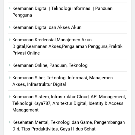
Keamanan Digital | Teknologi Informasi | Panduan
Pengguna
Keamanan Digital dan Akses Akun
Keamanan Kredensial,Manajemen Akun
Digital,Keamanan Akses,Pengalaman Pengguna,Praktik
Privasi Online
Keamanan Online, Panduan, Teknologi
Keamanan Siber, Teknologi Informasi, Manajemen
Akses, Infrastruktur Digital
Keamanan Sistem, Infrastruktur Cloud, API Management,
Teknologi Kaya787, Arsitektur Digital, Identity & Access
Management
Kesehatan Mental, Teknologi dan Game, Pengembangan
Diri, Tips Produktivitas, Gaya Hidup Sehat