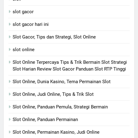
slot gacor
slot gacor hari ini
Slot Gacor, Tips dan Strategi, Slot Online
slot online
Slot Online Terpercaya Tips & Trik Bermain Slot Strategi
Slot Harian Review Slot Gacor Panduan Slot RTP Tinggi
Slot Online, Dunia Kasino, Tema Permainan Slot
Slot Online, Judi Online, Tips & Trik Slot
Slot Online, Panduan Pemula, Strategi Bermain
Slot Online, Panduan Permainan
Slot Online, Permainan Kasino, Judi Online