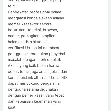
dan kebiasaan pengguna yang
teliti.
Pendekatan profesional dalam
mengatasi kendala akses adalah
memeriksa faktor secara
berurutan: koneksi, browser,
cache, perangkat, tampilan
halaman, data akun, lalu
verifikasi.Urutan ini membantu
pengguna menemukan penyebab
masalah dengan lebih objektif.
Akses yang baik bukan hanya
cepat, tetapi juga aman, jelas, dan
konsisten.Link alternatif Lebah4D
dapat mendukung pengalaman
pengguna selama digunakan
dengan pemeriksaan yang tepat
dan kebiasaan keamanan yang
kuat.