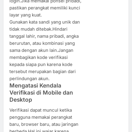
login.Jika memakai ponsel pribadi,
pastikan perangkat memiliki kunci
layar yang kuat.
Gunakan kata sandi yang unik dan
tidak mudah ditebak.Hindari
tanggal lahir, nama pribadi, angka
berurutan, atau kombinasi yang
sama dengan akun lain.Jangan
membagikan kode verifikasi
kepada siapa pun karena kode
tersebut merupakan bagian dari
perlindungan akun.
Mengatasi Kendala
Verifikasi di Mobile dan
Desktop
Verifikasi dapat muncul ketika
pengguna memakai perangkat
baru, browser baru, atau jaringan
berbeda.Hal ini wajar karena