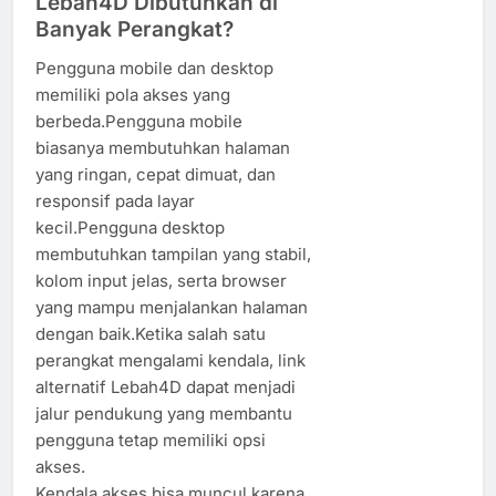
Lebah4D Dibutuhkan di
Banyak Perangkat?
Pengguna mobile dan desktop
memiliki pola akses yang
berbeda.Pengguna mobile
biasanya membutuhkan halaman
yang ringan, cepat dimuat, dan
responsif pada layar
kecil.Pengguna desktop
membutuhkan tampilan yang stabil,
kolom input jelas, serta browser
yang mampu menjalankan halaman
dengan baik.Ketika salah satu
perangkat mengalami kendala, link
alternatif Lebah4D dapat menjadi
jalur pendukung yang membantu
pengguna tetap memiliki opsi
akses.
Kendala akses bisa muncul karena