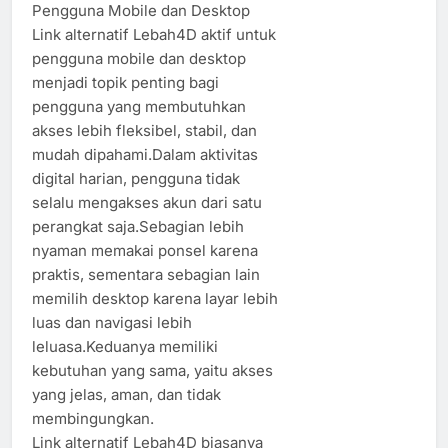
Pengguna Mobile dan Desktop
Link alternatif Lebah4D aktif untuk
pengguna mobile dan desktop
menjadi topik penting bagi
pengguna yang membutuhkan
akses lebih fleksibel, stabil, dan
mudah dipahami.Dalam aktivitas
digital harian, pengguna tidak
selalu mengakses akun dari satu
perangkat saja.Sebagian lebih
nyaman memakai ponsel karena
praktis, sementara sebagian lain
memilih desktop karena layar lebih
luas dan navigasi lebih
leluasa.Keduanya memiliki
kebutuhan yang sama, yaitu akses
yang jelas, aman, dan tidak
membingungkan.
Link alternatif Lebah4D biasanya