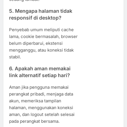
5. Mengapa halaman tidak
responsif di desktop?
Penyebab umum meliputi cache
lama, cookie bermasalah, browser
belum diperbarui, ekstensi
mengganggu, atau koneksi tidak
stabil.
6. Apakah aman memakai
link alternatif setiap hari?
Aman jika pengguna memakai
perangkat pribadi, menjaga data
akun, memeriksa tampilan
halaman, menggunakan koneksi
aman, dan logout setelah selesai
pada perangkat bersama.