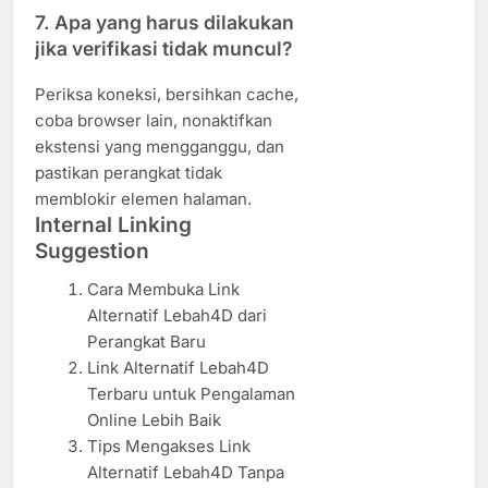
7. Apa yang harus dilakukan
jika verifikasi tidak muncul?
Periksa koneksi, bersihkan cache,
coba browser lain, nonaktifkan
ekstensi yang mengganggu, dan
pastikan perangkat tidak
memblokir elemen halaman.
Internal Linking
Suggestion
Cara Membuka Link
Alternatif Lebah4D dari
Perangkat Baru
Link Alternatif Lebah4D
Terbaru untuk Pengalaman
Online Lebih Baik
Tips Mengakses Link
Alternatif Lebah4D Tanpa