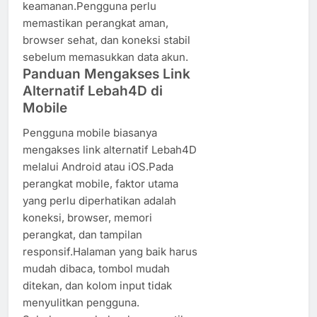
keamanan.Pengguna perlu
memastikan perangkat aman,
browser sehat, dan koneksi stabil
sebelum memasukkan data akun.
Panduan Mengakses Link
Alternatif Lebah4D di
Mobile
Pengguna mobile biasanya
mengakses link alternatif Lebah4D
melalui Android atau iOS.Pada
perangkat mobile, faktor utama
yang perlu diperhatikan adalah
koneksi, browser, memori
perangkat, dan tampilan
responsif.Halaman yang baik harus
mudah dibaca, tombol mudah
ditekan, dan kolom input tidak
menyulitkan pengguna.