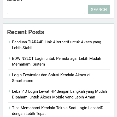
SEARCH
Recent Posts
Panduan TIARA4D Link Alternatif untuk Akses yang
Lebih Stabil
EDWINSLOT Login untuk Pemula agar Lebih Mudah
Memahami Sistem
Login Edwinslot dan Solusi Kendala Akses di
Smartphone
Lebah4D Login Lewat HP dengan Langkah yang Mudah
Dipahami untuk Akses Mobile yang Lebih Aman
Tips Memahami Kendala Teknis Saat Login Lebah4D
dengan Lebih Tepat