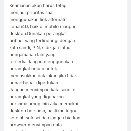
Keamanan akun harus tetap
menjadi prioritas saat
menggunakan link alternatif
Lebah4D, baik di mobile maupun
desktop.Gunakan perangkat
pribadi yang terlindungi dengan
kata sandi, PIN, sidik jari, atau
pengamanan lain yang
tersedia.Jangan menggunakan
perangkat umum untuk
memasukkan data akun jika tidak
benar-benar diperlukan.
Jangan menyimpan kata sandi di
perangkat yang digunakan
bersama orang lain.Jika memakai
desktop bersama, pastikan logout
setelah selesai dan jangan biarkan
browser menyimpan data