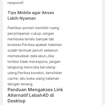
responsif.
Tips Mobile agar Akses
Lebih Nyaman
Pastikan ponsel memiliki ruang
penyimpanan cukup.Jangan
membuka terlalu banyak tab
browser.Periksa apakah halaman
sudah termuat penuh sebelum
memasukkan data akun.Jika
tombol tidak merespons, jangan
langsung mencoba berulang-
ulang.Periksa koneksi, bersihkan
cache, lalu buka ulang halaman
dengan tenang.
Panduan Mengakses Link
Alternatif Lebah4D di
Desktop