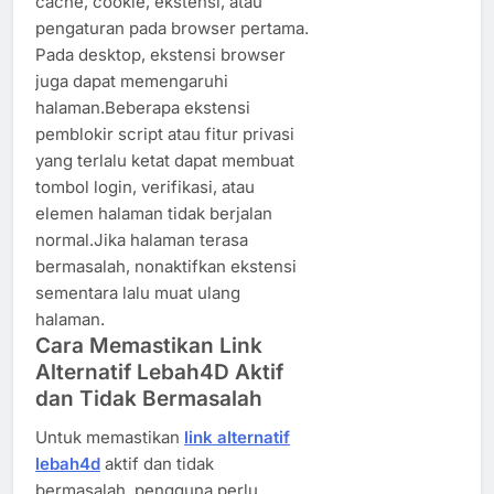
cache, cookie, ekstensi, atau
pengaturan pada browser pertama.
Pada desktop, ekstensi browser
juga dapat memengaruhi
halaman.Beberapa ekstensi
pemblokir script atau fitur privasi
yang terlalu ketat dapat membuat
tombol login, verifikasi, atau
elemen halaman tidak berjalan
normal.Jika halaman terasa
bermasalah, nonaktifkan ekstensi
sementara lalu muat ulang
halaman.
Cara Memastikan Link
Alternatif Lebah4D Aktif
dan Tidak Bermasalah
Untuk memastikan
link alternatif
lebah4d
aktif dan tidak
bermasalah, pengguna perlu