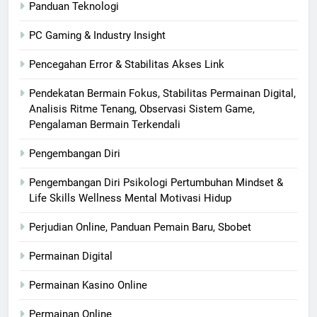
Panduan Teknologi
PC Gaming & Industry Insight
Pencegahan Error & Stabilitas Akses Link
Pendekatan Bermain Fokus, Stabilitas Permainan Digital,
Analisis Ritme Tenang, Observasi Sistem Game,
Pengalaman Bermain Terkendali
Pengembangan Diri
Pengembangan Diri Psikologi Pertumbuhan Mindset &
Life Skills Wellness Mental Motivasi Hidup
Perjudian Online, Panduan Pemain Baru, Sbobet
Permainan Digital
Permainan Kasino Online
Permainan Online