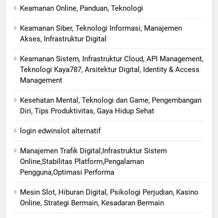
Keamanan Online, Panduan, Teknologi
Keamanan Siber, Teknologi Informasi, Manajemen
Akses, Infrastruktur Digital
Keamanan Sistem, Infrastruktur Cloud, API Management,
Teknologi Kaya787, Arsitektur Digital, Identity & Access
Management
Kesehatan Mental, Teknologi dan Game, Pengembangan
Diri, Tips Produktivitas, Gaya Hidup Sehat
login edwinslot alternatif
Manajemen Trafik Digital,Infrastruktur Sistem
Online,Stabilitas Platform,Pengalaman
Pengguna,Optimasi Performa
Mesin Slot, Hiburan Digital, Psikologi Perjudian, Kasino
Online, Strategi Bermain, Kesadaran Bermain