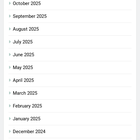
October 2025
September 2025
August 2025
July 2025
June 2025
May 2025
April 2025
March 2025
February 2025
January 2025
December 2024