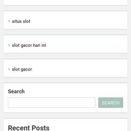
situs slot
slot gacor hari ini
slot gacor
Search
SEARCH
Recent Posts