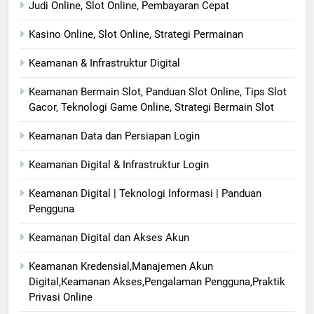
Judi Online, Slot Online, Pembayaran Cepat
Kasino Online, Slot Online, Strategi Permainan
Keamanan & Infrastruktur Digital
Keamanan Bermain Slot, Panduan Slot Online, Tips Slot
Gacor, Teknologi Game Online, Strategi Bermain Slot
Keamanan Data dan Persiapan Login
Keamanan Digital & Infrastruktur Login
Keamanan Digital | Teknologi Informasi | Panduan
Pengguna
Keamanan Digital dan Akses Akun
Keamanan Kredensial,Manajemen Akun
Digital,Keamanan Akses,Pengalaman Pengguna,Praktik
Privasi Online