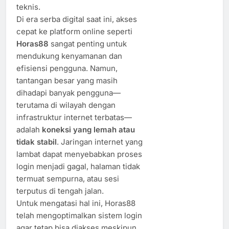
teknis.
Di era serba digital saat ini, akses
cepat ke platform online seperti
Horas88
sangat penting untuk
mendukung kenyamanan dan
efisiensi pengguna. Namun,
tantangan besar yang masih
dihadapi banyak pengguna—
terutama di wilayah dengan
infrastruktur internet terbatas—
adalah
koneksi yang lemah atau
tidak stabil
. Jaringan internet yang
lambat dapat menyebabkan proses
login menjadi gagal, halaman tidak
termuat sempurna, atau sesi
terputus di tengah jalan.
Untuk mengatasi hal ini, Horas88
telah mengoptimalkan sistem login
agar tetap bisa diakses meskipun