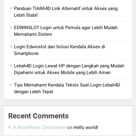
Panduan TIARA4D Link Alternatif untuk Akses yang
Lebih Stabil
EDWINSLOT Login untuk Pemula agar Lebih Mudah
Memahami Sistem
Login Edwinslot dan Solusi Kendala Akses di
Smartphone
Lebah4D Login Lewat HP dengan Langkah yang Mudah
Dipahami untuk Akses Mobile yang Lebih Aman
Tips Memahami Kendala Teknis Saat Login Lebah4D
dengan Lebih Tepat
Recent Comments
A WordPress Commenter
on
Hello world!