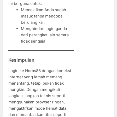
Ini berguna untuk:
Memastikan Anda sudah
masuk tanpa mencoba
berulang kali
Menghindari login ganda
dari perangkat lain secara
tidak sengaja
Kesimpulan
Login ke Horas88 dengan koneksi
internet yang lemah memang
menantang, tetapi bukan tidak
mungkin. Dengan mengikuti
langkah-langkah teknis seperti
menggunakan browser ringan,
mengaktifkan mode hemat data,
dan memanfaatkan fitur seperti