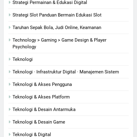
Strategi Permainan & Edukasi Digital
Strategi Slot Panduan Bermain Edukasi Slot
Taruhan Sepak Bola, Judi Online, Keamanan
Technology > Gaming > Game Design & Player
Psychology
Teknologi
Teknologi · Infrastruktur Digital · Manajemen Sistem
Teknologi & Akses Pengguna
Teknologi & Akses Platform
Teknologi & Desain Antarmuka
Teknologi & Desain Game
Teknologi & Digital