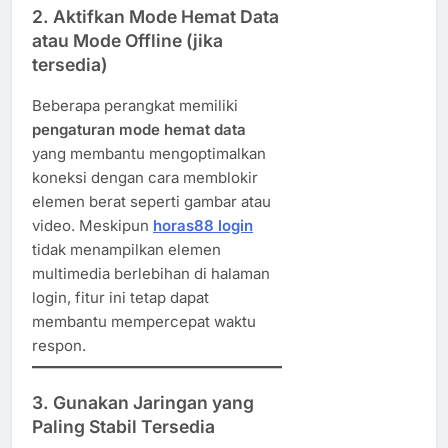
2. Aktifkan Mode Hemat Data
atau Mode Offline (jika
tersedia)
Beberapa perangkat memiliki
pengaturan mode hemat data
yang membantu mengoptimalkan
koneksi dengan cara memblokir
elemen berat seperti gambar atau
video. Meskipun
horas88 login
tidak menampilkan elemen
multimedia berlebihan di halaman
login, fitur ini tetap dapat
membantu mempercepat waktu
respon.
3. Gunakan Jaringan yang
Paling Stabil Tersedia