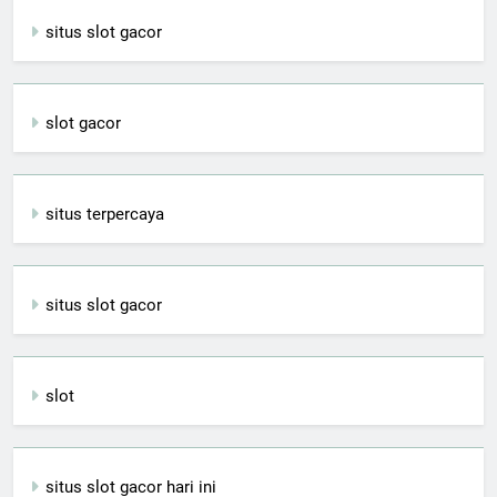
situs slot gacor
slot gacor
situs terpercaya
situs slot gacor
slot
situs slot gacor hari ini