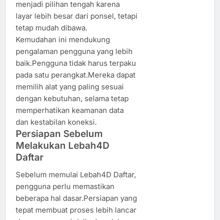
menjadi pilihan tengah karena
layar lebih besar dari ponsel, tetapi
tetap mudah dibawa.
Kemudahan ini mendukung
pengalaman pengguna yang lebih
baik.Pengguna tidak harus terpaku
pada satu perangkat.Mereka dapat
memilih alat yang paling sesuai
dengan kebutuhan, selama tetap
memperhatikan keamanan data
dan kestabilan koneksi.
Persiapan Sebelum
Melakukan Lebah4D
Daftar
Sebelum memulai Lebah4D Daftar,
pengguna perlu memastikan
beberapa hal dasar.Persiapan yang
tepat membuat proses lebih lancar