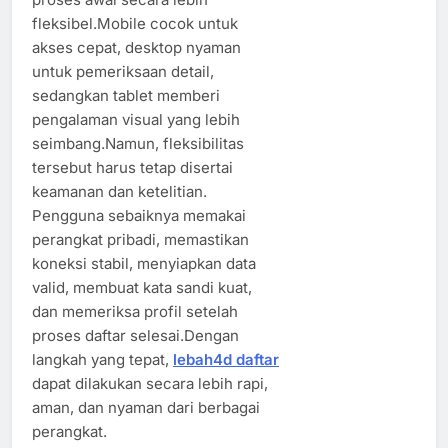
fleksibel.Mobile cocok untuk
akses cepat, desktop nyaman
untuk pemeriksaan detail,
sedangkan tablet memberi
pengalaman visual yang lebih
seimbang.Namun, fleksibilitas
tersebut harus tetap disertai
keamanan dan ketelitian.
Pengguna sebaiknya memakai
perangkat pribadi, memastikan
koneksi stabil, menyiapkan data
valid, membuat kata sandi kuat,
dan memeriksa profil setelah
proses daftar selesai.Dengan
langkah yang tepat,
lebah4d daftar
dapat dilakukan secara lebih rapi,
aman, dan nyaman dari berbagai
perangkat.