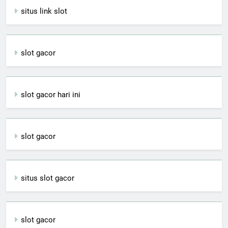
situs link slot
slot gacor
slot gacor hari ini
slot gacor
situs slot gacor
slot gacor