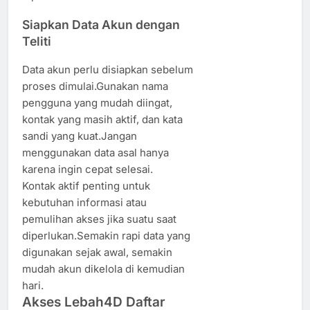
Siapkan Data Akun dengan
Teliti
Data akun perlu disiapkan sebelum
proses dimulai.Gunakan nama
pengguna yang mudah diingat,
kontak yang masih aktif, dan kata
sandi yang kuat.Jangan
menggunakan data asal hanya
karena ingin cepat selesai.
Kontak aktif penting untuk
kebutuhan informasi atau
pemulihan akses jika suatu saat
diperlukan.Semakin rapi data yang
digunakan sejak awal, semakin
mudah akun dikelola di kemudian
hari.
Akses Lebah4D Daftar