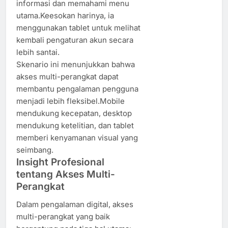
informasi dan memahami menu
utama.Keesokan harinya, ia
menggunakan tablet untuk melihat
kembali pengaturan akun secara
lebih santai.
Skenario ini menunjukkan bahwa
akses multi-perangkat dapat
membantu pengalaman pengguna
menjadi lebih fleksibel.Mobile
mendukung kecepatan, desktop
mendukung ketelitian, dan tablet
memberi kenyamanan visual yang
seimbang.
Insight Profesional
tentang Akses Multi-
Perangkat
Dalam pengalaman digital, akses
multi-perangkat yang baik