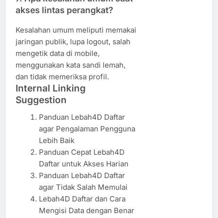
akses lintas perangkat?
Kesalahan umum meliputi memakai
jaringan publik, lupa logout, salah
mengetik data di mobile,
menggunakan kata sandi lemah,
dan tidak memeriksa profil.
Internal Linking
Suggestion
Panduan Lebah4D Daftar
agar Pengalaman Pengguna
Lebih Baik
Panduan Cepat Lebah4D
Daftar untuk Akses Harian
Panduan Lebah4D Daftar
agar Tidak Salah Memulai
Lebah4D Daftar dan Cara
Mengisi Data dengan Benar