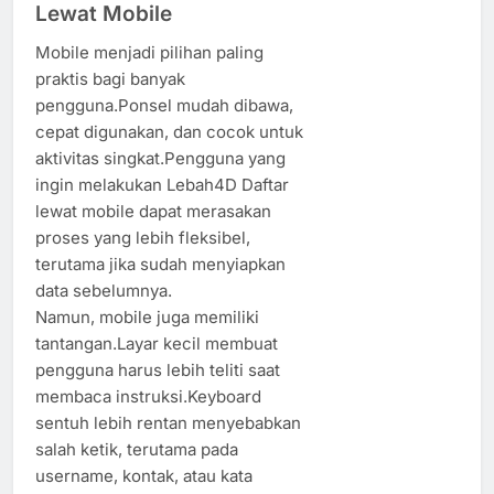
Lewat Mobile
Mobile menjadi pilihan paling
praktis bagi banyak
pengguna.Ponsel mudah dibawa,
cepat digunakan, dan cocok untuk
aktivitas singkat.Pengguna yang
ingin melakukan Lebah4D Daftar
lewat mobile dapat merasakan
proses yang lebih fleksibel,
terutama jika sudah menyiapkan
data sebelumnya.
Namun, mobile juga memiliki
tantangan.Layar kecil membuat
pengguna harus lebih teliti saat
membaca instruksi.Keyboard
sentuh lebih rentan menyebabkan
salah ketik, terutama pada
username, kontak, atau kata