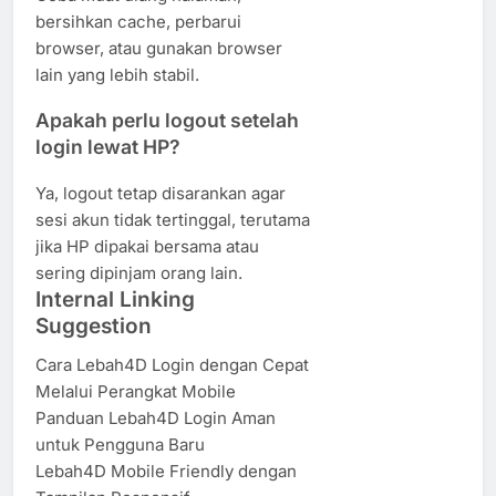
bersihkan cache, perbarui
browser, atau gunakan browser
lain yang lebih stabil.
Apakah perlu logout setelah
login lewat HP?
Ya, logout tetap disarankan agar
sesi akun tidak tertinggal, terutama
jika HP dipakai bersama atau
sering dipinjam orang lain.
Internal Linking
Suggestion
Cara Lebah4D Login dengan Cepat
Melalui Perangkat Mobile
Panduan Lebah4D Login Aman
untuk Pengguna Baru
Lebah4D Mobile Friendly dengan