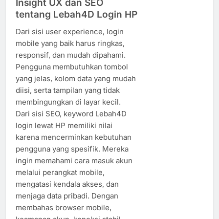
Insight UX dan SEO
tentang Lebah4D Login HP
Dari sisi user experience, login
mobile yang baik harus ringkas,
responsif, dan mudah dipahami.
Pengguna membutuhkan tombol
yang jelas, kolom data yang mudah
diisi, serta tampilan yang tidak
membingungkan di layar kecil.
Dari sisi SEO, keyword Lebah4D
login lewat HP memiliki nilai
karena mencerminkan kebutuhan
pengguna yang spesifik. Mereka
ingin memahami cara masuk akun
melalui perangkat mobile,
mengatasi kendala akses, dan
menjaga data pribadi. Dengan
membahas browser mobile,