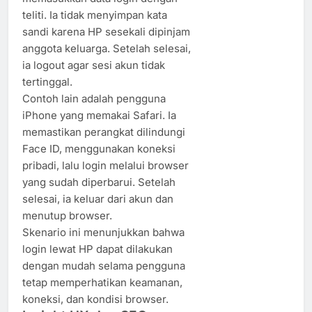
teliti. Ia tidak menyimpan kata
sandi karena HP sesekali dipinjam
anggota keluarga. Setelah selesai,
ia logout agar sesi akun tidak
tertinggal.
Contoh lain adalah pengguna
iPhone yang memakai Safari. Ia
memastikan perangkat dilindungi
Face ID, menggunakan koneksi
pribadi, lalu login melalui browser
yang sudah diperbarui. Setelah
selesai, ia keluar dari akun dan
menutup browser.
Skenario ini menunjukkan bahwa
login lewat HP dapat dilakukan
dengan mudah selama pengguna
tetap memperhatikan keamanan,
koneksi, dan kondisi browser.