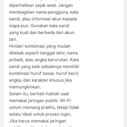
diperhatikan sejak awal. Jangan
membagikan nama pengguna, kata
sandi, atau informasi akun kepada
siapa pun. Gunakan kata sandi
yang kuat dan berbeda dari akun
lain.
Hindari kombinasi yang mudah
ditebak seperti tanggal lahir, nama
pribadi, atau angka berurutan. Kata
sandi yang baik sebaiknya memiliki
kombinasi huruf besar, huruf kecil,
angka, dan karakter khusus jika
memungkinkan.
Selain itu, berhati-hatilah saat
memakai jaringan publik. Wi-Fi
umum memang praktis, tetapi tidak
selalu ideal untuk proses login.
Jika harus memakai jaringan