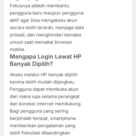
Fokusnya adalah membantu
pengguna baru maupun pengguna
aktif agar bisa mengakses akun
secara lebih terarah, menjaga data
pribadi, dan menghindari kendala
umum saat memakai browser
mobile.
Mengapa Login Lewat HP
Banyak Dipilih?
Akses melalui HP banyak dipilih
karena lebih mudah dijangkau.
Pengguna dapat membuka akun
dari mana saja selama perangkat
dan koneksi internet mendukung.
Bagi pengguna yang sering
berpindah tempat, smartphone
memberikan pengalaman yang
lebih fleksibel dibandingkan