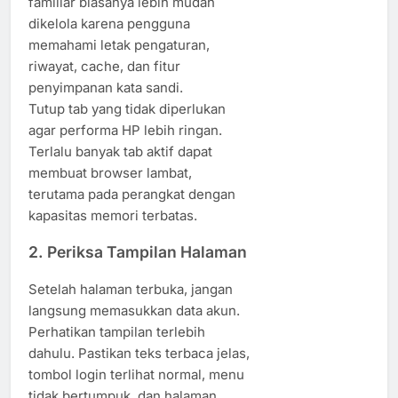
familiar biasanya lebih mudah
dikelola karena pengguna
memahami letak pengaturan,
riwayat, cache, dan fitur
penyimpanan kata sandi.
Tutup tab yang tidak diperlukan
agar performa HP lebih ringan.
Terlalu banyak tab aktif dapat
membuat browser lambat,
terutama pada perangkat dengan
kapasitas memori terbatas.
2. Periksa Tampilan Halaman
Setelah halaman terbuka, jangan
langsung memasukkan data akun.
Perhatikan tampilan terlebih
dahulu. Pastikan teks terbaca jelas,
tombol login terlihat normal, menu
tidak bertumpuk, dan halaman