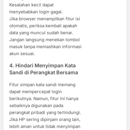
Kesalahan kecil dapat
menyebabkan login gagal.
Jika browser menampilkan fitur isi
otomatis, periksa kembali apakah
data yang muncul sudah benar.
Jangan langsung menekan tombol
masuk tanpa memastikan informasi
akun sesuai.
4. Hindari Menyimpan Kata
Sandi di Perangkat Bersama
Fitur simpan kata sandi memang
dapat mempercepat login
berikutnya. Namun, fitur ini hanya
sebaiknya digunakan pada
perangkat pribadi yang terlindungi.
Jika HP sering dipinjam orang lain,
lebih aman untuk tidak menyimpan