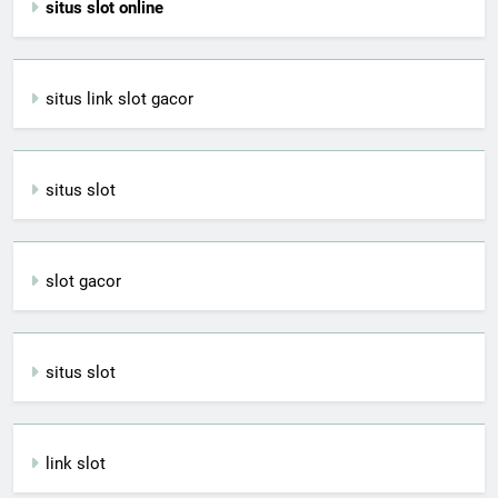
situs slot online
situs link slot gacor
situs slot
slot gacor
situs slot
link slot