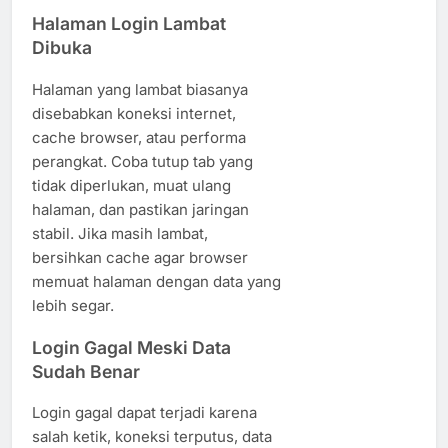
Halaman Login Lambat
Dibuka
Halaman yang lambat biasanya
disebabkan koneksi internet,
cache browser, atau performa
perangkat. Coba tutup tab yang
tidak diperlukan, muat ulang
halaman, dan pastikan jaringan
stabil. Jika masih lambat,
bersihkan cache agar browser
memuat halaman dengan data yang
lebih segar.
Login Gagal Meski Data
Sudah Benar
Login gagal dapat terjadi karena
salah ketik, koneksi terputus, data