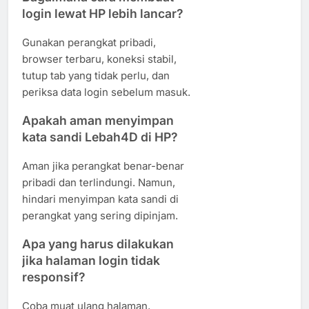
login lewat HP lebih lancar?
Gunakan perangkat pribadi,
browser terbaru, koneksi stabil,
tutup tab yang tidak perlu, dan
periksa data login sebelum masuk.
Apakah aman menyimpan
kata sandi Lebah4D di HP?
Aman jika perangkat benar-benar
pribadi dan terlindungi. Namun,
hindari menyimpan kata sandi di
perangkat yang sering dipinjam.
Apa yang harus dilakukan
jika halaman login tidak
responsif?
Coba muat ulang halaman,