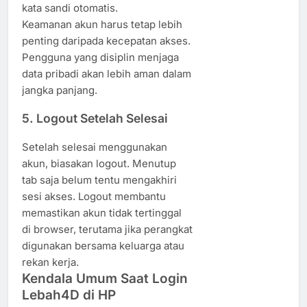
kata sandi otomatis.
Keamanan akun harus tetap lebih
penting daripada kecepatan akses.
Pengguna yang disiplin menjaga
data pribadi akan lebih aman dalam
jangka panjang.
5. Logout Setelah Selesai
Setelah selesai menggunakan
akun, biasakan logout. Menutup
tab saja belum tentu mengakhiri
sesi akses. Logout membantu
memastikan akun tidak tertinggal
di browser, terutama jika perangkat
digunakan bersama keluarga atau
rekan kerja.
Kendala Umum Saat Login
Lebah4D di HP