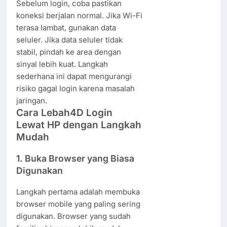
Sebelum login, coba pastikan
koneksi berjalan normal. Jika Wi-Fi
terasa lambat, gunakan data
seluler. Jika data seluler tidak
stabil, pindah ke area dengan
sinyal lebih kuat. Langkah
sederhana ini dapat mengurangi
risiko gagal login karena masalah
jaringan.
Cara Lebah4D Login
Lewat HP dengan Langkah
Mudah
1. Buka Browser yang Biasa
Digunakan
Langkah pertama adalah membuka
browser mobile yang paling sering
digunakan. Browser yang sudah