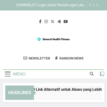
Skip
Login Edwinslot dan Solusi Kendala Akses di
to
Smartphone
content
Lebah4D Login Lewat HP dengan Langkah yang
Mudah Dipahami untuk Akses Mobile yang Lebih
Aman
Panduan TIARA4D Link Alternatif untuk Akses
yang Lebih Stabil
EDWINSLOT Login untuk Pemula agar Lebih
Mudah Memahami Sistem
Login Edwinslot dan Solusi Kendala Akses di
Smartphone
General Health
Dapatkan Tips Dan Produk Untuk
Lebah4D Login Lewat HP dengan Langkah yang
NEWSLETTER
RANDOM NEWS
Fitness
Mudah Dipahami untuk Akses Mobile yang Lebih
Kebugaran Optimal Di General Health
Aman
Fitness.
MENU
anduan TIARA4D Link Alternatif untuk Akses yang Lebih Stabi
HEADLINES
 Weeks Ago