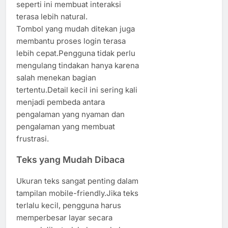
seperti ini membuat interaksi
terasa lebih natural.
Tombol yang mudah ditekan juga
membantu proses login terasa
lebih cepat.Pengguna tidak perlu
mengulang tindakan hanya karena
salah menekan bagian
tertentu.Detail kecil ini sering kali
menjadi pembeda antara
pengalaman yang nyaman dan
pengalaman yang membuat
frustrasi.
Teks yang Mudah Dibaca
Ukuran teks sangat penting dalam
tampilan mobile-friendly.Jika teks
terlalu kecil, pengguna harus
memperbesar layar secara