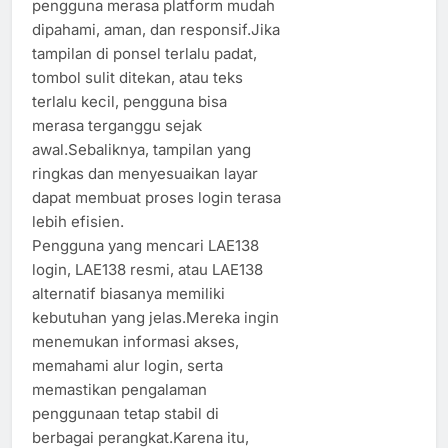
pengguna merasa platform mudah
dipahami, aman, dan responsif.Jika
tampilan di ponsel terlalu padat,
tombol sulit ditekan, atau teks
terlalu kecil, pengguna bisa
merasa terganggu sejak
awal.Sebaliknya, tampilan yang
ringkas dan menyesuaikan layar
dapat membuat proses login terasa
lebih efisien.
Pengguna yang mencari LAE138
login, LAE138 resmi, atau LAE138
alternatif biasanya memiliki
kebutuhan yang jelas.Mereka ingin
menemukan informasi akses,
memahami alur login, serta
memastikan pengalaman
penggunaan tetap stabil di
berbagai perangkat.Karena itu,