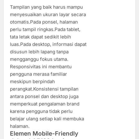
Tampilan yang baik harus mampu
menyesuaikan ukuran layar secara
otomatis.Pada ponsel, halaman
perlu tampil ringkas.Pada tablet,
tata letak dapat sedikit lebih
luas.Pada desktop, informasi dapat
disusun lebih lapang tanpa
mengganggu fokus utama.
Responsivitas ini membantu
pengguna merasa familiar
meskipun berpindah
perangkat.Konsistensi tampilan
antara ponsel dan desktop juga
memperkuat pengalaman brand
karena pengguna tidak perlu
belajar ulang setiap kali membuka
halaman.
Elemen Mobile-Friendly