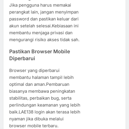
Jika pengguna harus memakai
perangkat lain, jangan menyimpan
password dan pastikan keluar dari
akun setelah selesai.Kebiasaan ini
membantu menjaga privasi dan
mengurangi risiko akses tidak sah.
Pastikan Browser Mobile
Diperbarui
Browser yang diperbarui
membantu halaman tampil lebih
optimal dan aman.Pembaruan
biasanya membawa peningkatan
stabilitas, perbaikan bug, serta
perlindungan keamanan yang lebih
baik.LAE138 login akan terasa lebih
nyaman jika dibuka melalui
browser mobile terbaru.