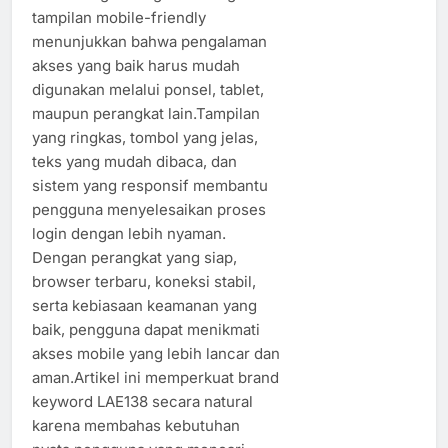
tampilan mobile-friendly
menunjukkan bahwa pengalaman
akses yang baik harus mudah
digunakan melalui ponsel, tablet,
maupun perangkat lain.Tampilan
yang ringkas, tombol yang jelas,
teks yang mudah dibaca, dan
sistem yang responsif membantu
pengguna menyelesaikan proses
login dengan lebih nyaman.
Dengan perangkat yang siap,
browser terbaru, koneksi stabil,
serta kebiasaan keamanan yang
baik, pengguna dapat menikmati
akses mobile yang lebih lancar dan
aman.Artikel ini memperkuat brand
keyword LAE138 secara natural
karena membahas kebutuhan