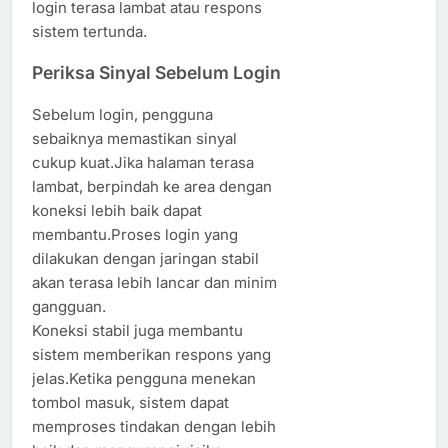
login terasa lambat atau respons
sistem tertunda.
Periksa Sinyal Sebelum Login
Sebelum login, pengguna
sebaiknya memastikan sinyal
cukup kuat.Jika halaman terasa
lambat, berpindah ke area dengan
koneksi lebih baik dapat
membantu.Proses login yang
dilakukan dengan jaringan stabil
akan terasa lebih lancar dan minim
gangguan.
Koneksi stabil juga membantu
sistem memberikan respons yang
jelas.Ketika pengguna menekan
tombol masuk, sistem dapat
memproses tindakan dengan lebih