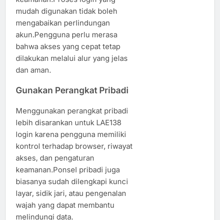
mudah digunakan tidak boleh
mengabaikan perlindungan
akun.Pengguna perlu merasa
bahwa akses yang cepat tetap
dilakukan melalui alur yang jelas
dan aman.
Gunakan Perangkat Pribadi
Menggunakan perangkat pribadi
lebih disarankan untuk LAE138
login karena pengguna memiliki
kontrol terhadap browser, riwayat
akses, dan pengaturan
keamanan.Ponsel pribadi juga
biasanya sudah dilengkapi kunci
layar, sidik jari, atau pengenalan
wajah yang dapat membantu
melindungi data.